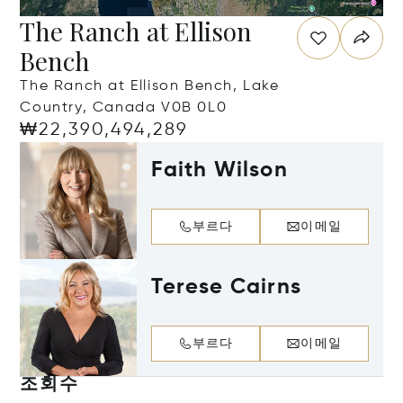
The Ranch at Ellison
Bench
The Ranch at Ellison Bench, Lake
Country, Canada V0B 0L0
₩22,390,494,289
Faith Wilson
부르다
이메일
Terese Cairns
부르다
이메일
조회수