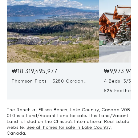
₩18,319,495,977
₩9,973,946
Thomson Flats - 5280 Gordon
4 Beds 3/3 B
Drive & 4955 South Perimeter
525 Featherto
Way, Kelowna, Canada V1W 5C9
Bc, Canada, 
Canada V1P1
The Ranch at Ellison Bench, Lake Country, Canada V0B
0L0 is a Land/Vacant Land for sale. This Land/Vacant
Land is listed on the Christie's International Real Estate
website.
See all homes for sale in Lake Country,
Canada.