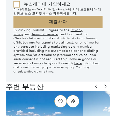
뉴스레터에 가입하세요
이 사이트는 reCAPTCHA 및 Google에 의해 보호됩니다
개
인정보 보호 고지
및
서비스 약관
적용됩니다.
제출하다
By clicking "Submit" I agree to the
Privacy
Policy
and
Terms of Service
, and I consent for
Christie's International Real Estate, its franchisees,
affiliates and/or agents to call, text, or email me for
any purpose including marketing at any number
provided including via automatic telephone dialing
system and/or artificial or prerecorded voice, and
such consent is not required to purchase goods or
services as I may always call directly
here
. Standard
data and messaging rate may apply. You may
unsubscribe at any time.
주변 부동산