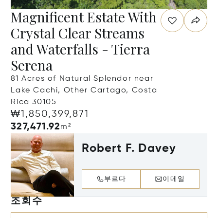
Magnificent Estate With
Crystal Clear Streams
and Waterfalls - Tierra
Serena
81 Acres of Natural Splendor near
Lake Cachi, Other Cartago, Costa
Rica 30105
₩1,850,399,871
327,471.92
m²
Robert F. Davey
부르다
이메일
조회수