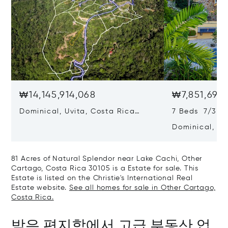
₩14,145,914,068
₩7,851,696,
Dominical, Uvita, Costa Rica
7 Beds 7/3 B
60504
Dominical, Uv
60504
81 Acres of Natural Splendor near Lake Cachi, Other
Cartago, Costa Rica 30105 is a Estate for sale. This
Estate is listed on the Christie's International Real
Estate website.
See all homes for sale in Other Cartago,
Costa Rica.
받은 편지함에서 고급 부동산 업