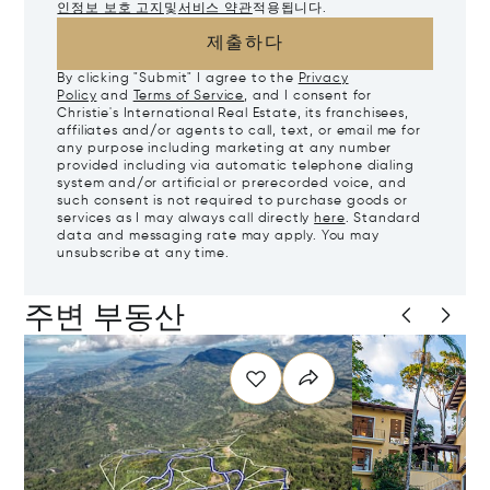
인정보 보호 고지
및
서비스 약관
적용됩니다.
제출하다
By clicking "Submit" I agree to the
Privacy
Policy
and
Terms of Service
, and I consent for
Christie's International Real Estate, its franchisees,
affiliates and/or agents to call, text, or email me for
any purpose including marketing at any number
provided including via automatic telephone dialing
system and/or artificial or prerecorded voice, and
such consent is not required to purchase goods or
services as I may always call directly
here
. Standard
data and messaging rate may apply. You may
unsubscribe at any time.
주변 부동산