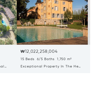
₩12,022,258,004
₩10,5
15 Beds 6/5 Baths 1,750 m²
Sale - 
proven
nal
Exceptional Property In The Heart
Olive
Of The Aix Countryside