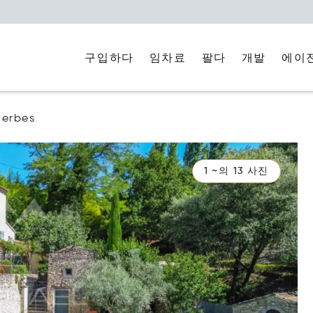
구입하다
임차료
에이
팔다
개발
erbes
1 ~의 13 사진