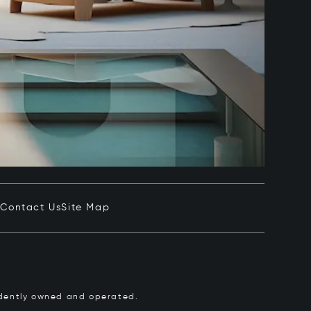
e
Contact Us
Site Map
pendently owned and operated.