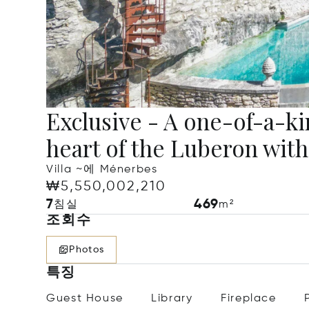
Exclusive - A one-of-a-ki
heart of the Luberon with
Villa ~에 Ménerbes
₩5,550,002,210
7
469
침실
m²
조회수
Photos
특징
Guest House
Library
Fireplace