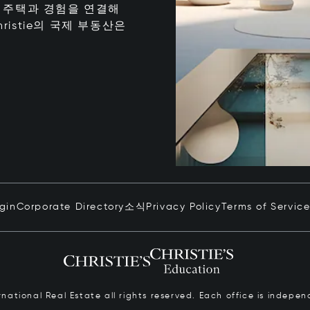
는 최고의 주택과 경험을 연결해
istie의 국제 부동산은
ogin
Corporate Directory
소식
Privacy Policy
Terms of Servic
ernational Real Estate all rights reserved. Each office is inde