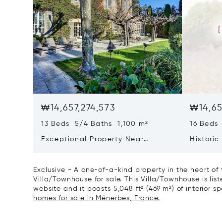
₩14,657,274,573
₩14,65
13 Beds 5/4 Baths 1,100 m²
16 Beds
Exceptional Property Near
Historic
Maussane Les Alpilles
Exclusive - A one-of-a-kind property in the heart of
Villa/Townhouse for sale. This Villa/Townhouse is list
website and it boasts 5,048 ft² (469 m²) of interior sp
homes for sale in Ménerbes, France.