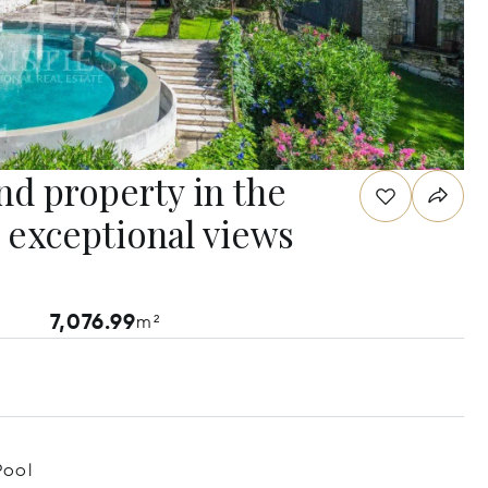
nd property in the
 exceptional views
7,076.99
m²
Pool