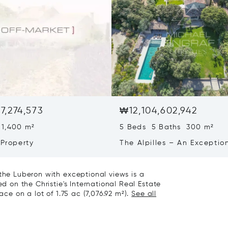
7,274,573
₩12,104,602,942
 1,400 m²
5 Beds 5 Baths 300 m²
 Property
The Alpilles – An Exceptio
Estate In The Heart Of An 
Park
 the Luberon with exceptional views is a
ed on the Christie's International Real Estate
ace on a lot of 1.75 ac (7,076.92 m²).
See all