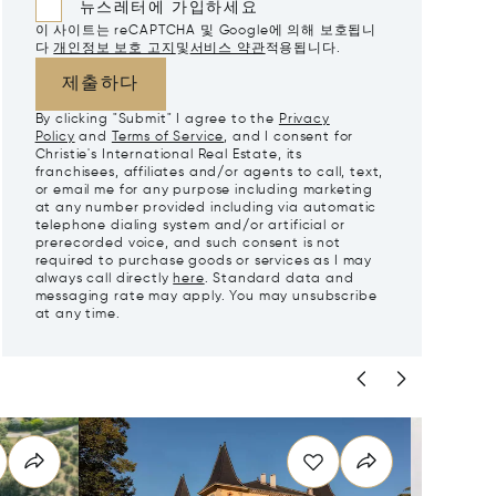
뉴스레터에 가입하세요
이 사이트는 reCAPTCHA 및 Google에 의해 보호됩니
다
개인정보 보호 고지
및
서비스 약관
적용됩니다.
제출하다
By clicking "Submit" I agree to the
Privacy
Policy
and
Terms of Service
, and I consent for
Christie's International Real Estate, its
franchisees, affiliates and/or agents to call, text,
or email me for any purpose including marketing
at any number provided including via automatic
telephone dialing system and/or artificial or
prerecorded voice, and such consent is not
required to purchase goods or services as I may
always call directly
here
. Standard data and
messaging rate may apply. You may unsubscribe
at any time.