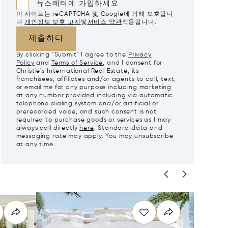
뉴스레터에 가입하세요
이 사이트는 reCAPTCHA 및 Google에 의해 보호됩니
다
개인정보 보호 고지
및
서비스 약관
적용됩니다.
제출하다
By clicking "Submit" I agree to the
Privacy
Policy
and
Terms of Service
, and I consent for
Christie's International Real Estate, its
franchisees, affiliates and/or agents to call, text,
or email me for any purpose including marketing
at any number provided including via automatic
telephone dialing system and/or artificial or
prerecorded voice, and such consent is not
required to purchase goods or services as I may
always call directly
here
. Standard data and
messaging rate may apply. You may unsubscribe
at any time.