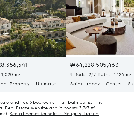
8,356,541
₩64,228,505,463
 1,020 m²
9 Beds 2/7 Baths 1,124 m²
onal Property – Ultimate
Saint-tropez - Center - S
iving & Well-being
Town House
sale and has 6 bedrooms, 1 full bathrooms. This
nal Real Estate website and it boasts 3,767 ft²
 m²).
See all homes for sale in Mougins, France.