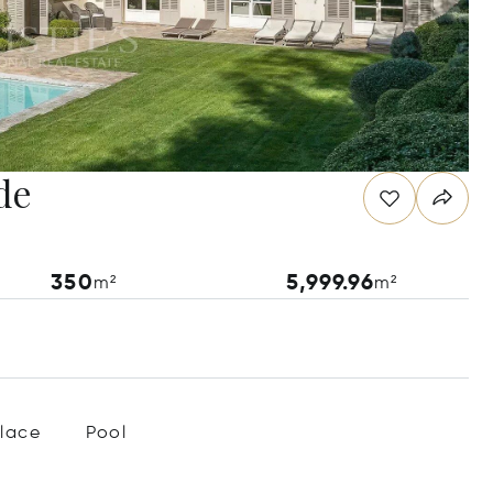
de
350
5,999.96
m²
m²
place
Pool