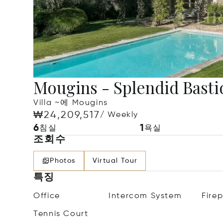
Mougins - Splendid Basti
Villa ~에 Mougins
₩24,209,517
/ Weekly
6
1
침실
욕실
조회수
Photos
Virtual Tour
특징
Office
Intercom System
Fire
Tennis Court