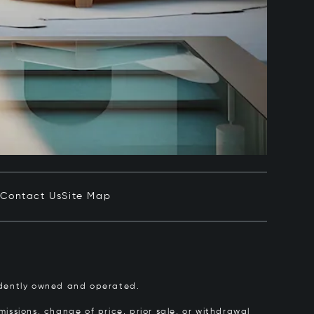
e
Contact Us
Site Map
pendently owned and operated.
issions, change of price, prior sale, or withdrawal