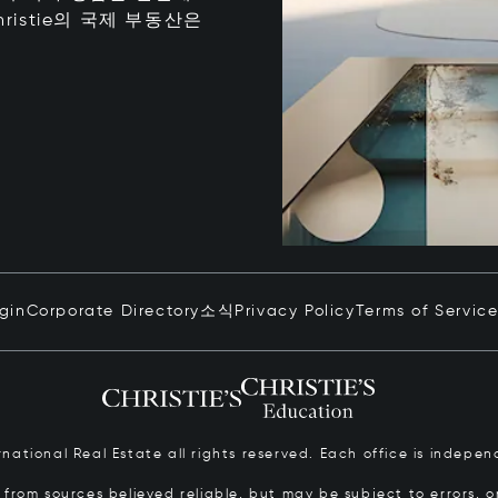
istie의 국제 부동산은
ogin
Corporate Directory
소식
Privacy Policy
Terms of Servic
ernational Real Estate all rights reserved. Each office is inde
from sources believed reliable, but may be subject to errors, om