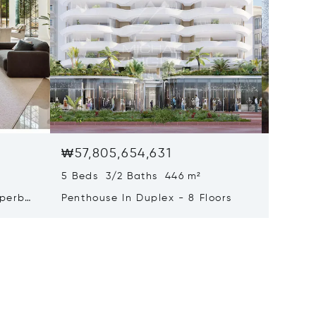
₩57,805,654,631
₩47,75
5 Beds 3/2 Baths 446 m²
9 Beds 
uperb
Penthouse In Duplex - 8 Floors
Waterfr
Cap Fer