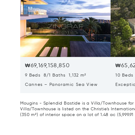
₩69,169,158,850
₩65,62
9 Beds 8/1 Baths 1,132 m²
10 Beds
Cannes – Panoramic Sea View
Excepti
Art Of L
Mougins - Splendid Bastide is a Villa/Townhouse for 
Villa/Townhouse is listed on the Christie's Internatio
(350 m²) of interior space on a lot of 1.48 ac (5,999.91