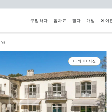
구입하다
임차료
에이
팔다
개발
ins
1 ~의 10 사진