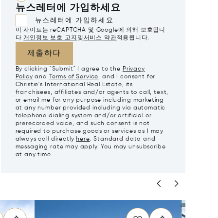
뉴스레터에 가입하세요
뉴스레터에 가입하세요
이 사이트는 reCAPTCHA 및 Google에 의해 보호됩니
다
개인정보 보호 고지
및
서비스 약관
적용됩니다.
제출하다
By clicking "Submit" I agree to the
Privacy
Policy
and
Terms of Service
, and I consent for
Christie's International Real Estate, its
franchisees, affiliates and/or agents to call, text,
or email me for any purpose including marketing
at any number provided including via automatic
telephone dialing system and/or artificial or
prerecorded voice, and such consent is not
required to purchase goods or services as I may
always call directly
here
. Standard data and
messaging rate may apply. You may unsubscribe
at any time.