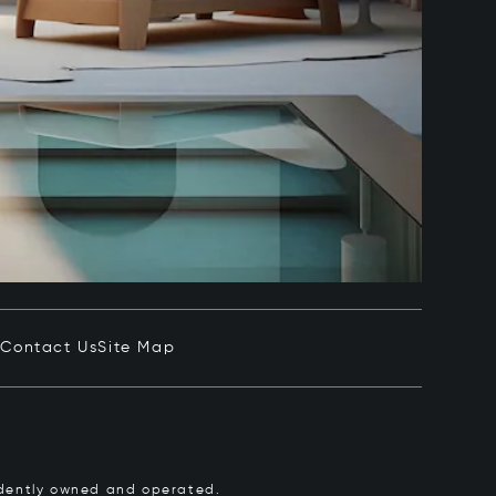
e
Contact Us
Site Map
pendently owned and operated.