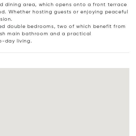
nd dining area, which opens onto a front terrace
d. Whether hosting guests or enjoying peaceful
sion.
ed double bedrooms, two of which benefit from
lish main bathroom and a practical
o-day li
ving.