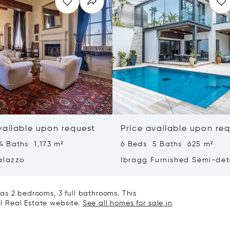
vailable upon request
Price available upon re
4 Baths 1,173 m²
6 Beds 5 Baths 625 m²
alazzo
Ibragg Furnished Semi-de
Villa
as 2 bedrooms, 3 full bathrooms. This
al Real Estate website.
See all homes for sale in