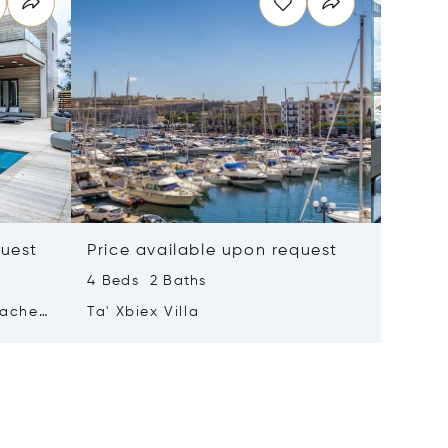
quest
Price available upon request
Price 
4 Beds 2 Baths
2 Beds 
tached
Ta' Xbiex Villa
Pender