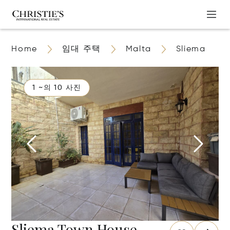
Home
임대 주택
Malta
Sliema
1 ~의 10 사진
Sliema Town House