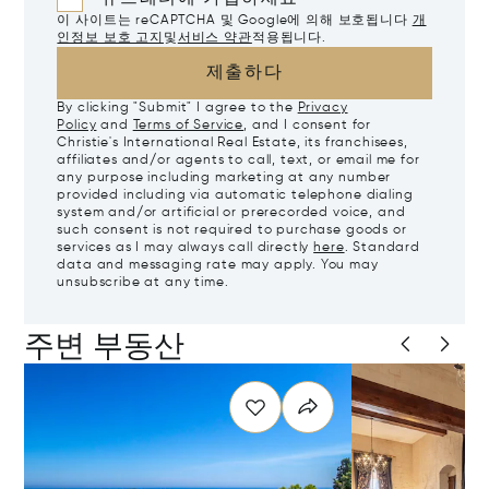
이 사이트는 reCAPTCHA 및 Google에 의해 보호됩니다
개
인정보 보호 고지
및
서비스 약관
적용됩니다.
제출하다
By clicking "Submit" I agree to the
Privacy
Policy
and
Terms of Service
, and I consent for
Christie's International Real Estate, its franchisees,
affiliates and/or agents to call, text, or email me for
any purpose including marketing at any number
provided including via automatic telephone dialing
system and/or artificial or prerecorded voice, and
such consent is not required to purchase goods or
services as I may always call directly
here
. Standard
data and messaging rate may apply. You may
unsubscribe at any time.
주변 부동산