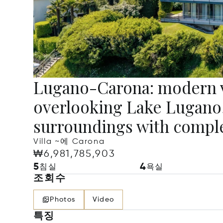
Lugano-Carona: modern vi
overlooking Lake Lugano, 
surroundings with comple
Villa ~에 Carona
₩6,981,785,903
5
4
침실
욕실
조회수
Photos
Video
특징