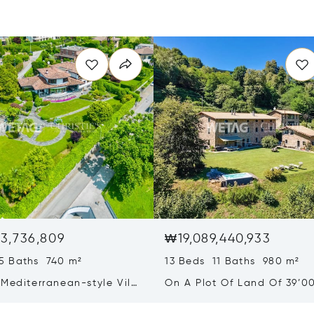
3,736,809
₩19,089,440,933
5 Baths 740 m²
13 Beds 11 Baths 980 m²
Mediterranean-style Villa
On A Plot Of Land Of 39’0
eathtaking Lake Views &
Exclusive Homes For Sale I
rden For Sale In Lugano
Montagnola