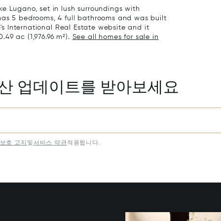
e Lugano, set in lush surroundings with
has 5 bedrooms, 4 full bathrooms and was built
e's International Real Estate website and it
0.49 ac (1,976.96 m²).
See all homes for sale in
동산 업데이트를 받아보세요
보호 고지
및
서비스 약관
적용됩니다.