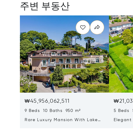
주변 부동산
₩45,956,062,511
₩21,03
9 Beds 10 Baths 950 m²
5 Beds 
Rare Luxury Mansion With Lake
Elegant 
View & Poolhouse In Sorengo For
With Br
Sale
Wide Ga