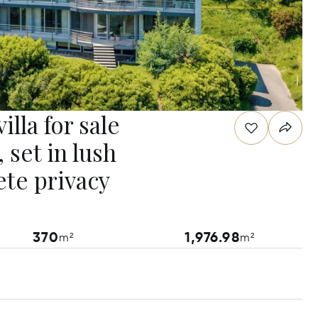
lla for sale
set in lush
te privacy
370
1,976.98
m²
m²