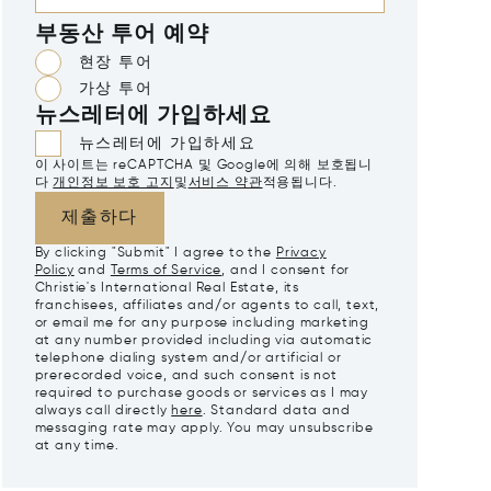
부동산 투어 예약
현장 투어
가상 투어
뉴스레터에 가입하세요
뉴스레터에 가입하세요
이 사이트는 reCAPTCHA 및 Google에 의해 보호됩니
다
개인정보 보호 고지
및
서비스 약관
적용됩니다.
제출하다
By clicking "Submit" I agree to the
Privacy
Policy
and
Terms of Service
, and I consent for
Christie's International Real Estate, its
franchisees, affiliates and/or agents to call, text,
or email me for any purpose including marketing
at any number provided including via automatic
telephone dialing system and/or artificial or
prerecorded voice, and such consent is not
required to purchase goods or services as I may
always call directly
here
. Standard data and
messaging rate may apply. You may unsubscribe
at any time.