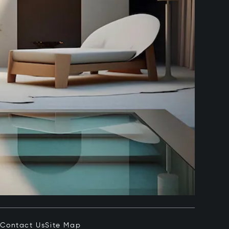
e
Contact Us
Site Map