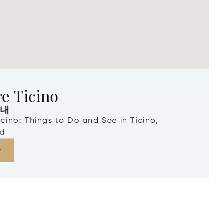
e Ticino
안내
Ticino: Things to Do and See in Ticino,
nd
다