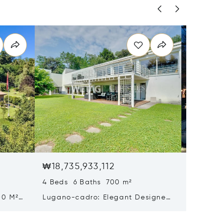
₩18,735,933,112
₩17,58
4 Beds 6 Baths 700 m²
5 Beds 
00 M²
Lugano-cadro: Elegant Designer
Histori
n
Villa With Spacious Garden For
Sale In
Sale
Beautif