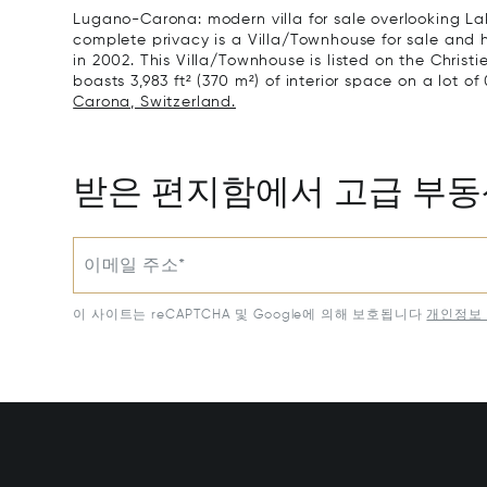
Lugano-Carona: modern villa for sale overlooking Lak
complete privacy is a Villa/Townhouse for sale and 
in 2002. This Villa/Townhouse is listed on the Christi
boasts 3,983 ft² (370 m²) of interior space on a lot of 
Carona, Switzerland.
받은 편지함에서 고급 부
이메일 주소*
이 사이트는 reCAPTCHA 및 Google에 의해 보호됩니다
개인정보 