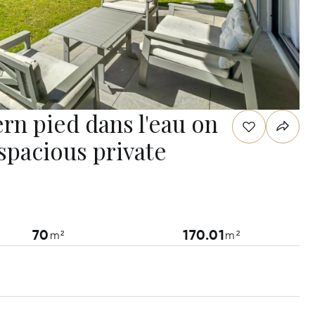
n pied dans l'eau on
spacious private
70
170.01
m²
m²