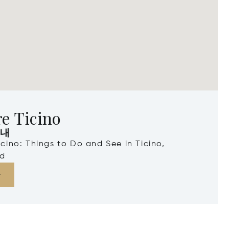
e Ticino
안내
Ticino: Things to Do and See in Ticino,
nd
다