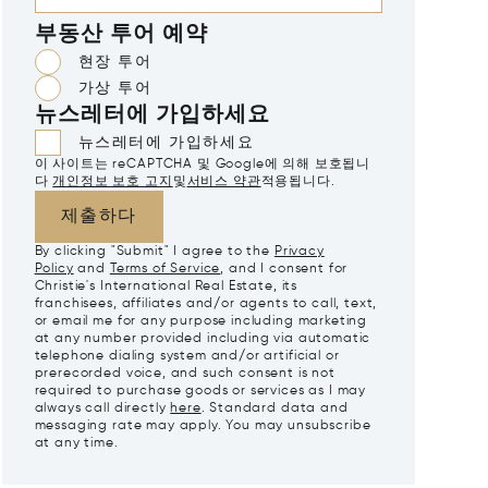
부동산 투어 예약
현장 투어
가상 투어
뉴스레터에 가입하세요
뉴스레터에 가입하세요
이 사이트는 reCAPTCHA 및 Google에 의해 보호됩니
다
개인정보 보호 고지
및
서비스 약관
적용됩니다.
제출하다
By clicking "Submit" I agree to the
Privacy
Policy
and
Terms of Service
, and I consent for
Christie's International Real Estate, its
franchisees, affiliates and/or agents to call, text,
or email me for any purpose including marketing
at any number provided including via automatic
telephone dialing system and/or artificial or
prerecorded voice, and such consent is not
required to purchase goods or services as I may
always call directly
here
. Standard data and
messaging rate may apply. You may unsubscribe
at any time.