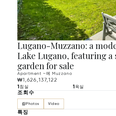
Lugano-Muzzano: a moder
Lake Lugano, featuring a 
garden for sale
Apartment ~에 Muzzano
₩1,626,137,122
1
1
침실
욕실
조회수
Photos
Video
특징