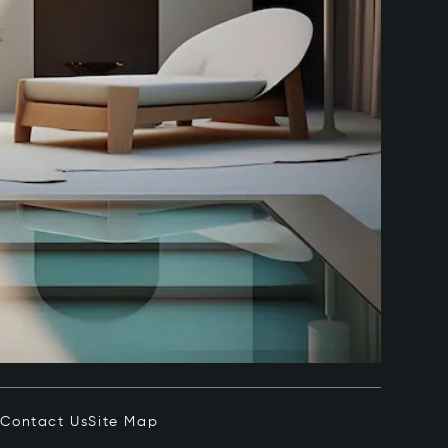
e
Contact Us
Site Map