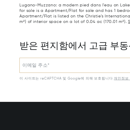
Lugano-Muzzano: a modern pied dans l'eau on Lake 
for sale is a Apartment/Flat for sale and has 1 bedro
Apartment/Flat is listed on the Christie's Internation
m²) of interior space on a lot of 0.04 ac (170.01 m²).
받은 편지함에서 고급 부
이메일 주소*
이 사이트는 reCAPTCHA 및 Google에 의해 보호됩니다
개인정보 