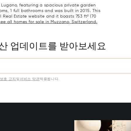
Lugano, featuring a spacious private garden
oms, 1 full bathrooms and was built in 2015. This
al Real Estate website and it boasts 753 ft² (70
See all homes for sale in Muzzano, Switzerland.
동산 업데이트를 받아보세요
보호 고지
및
서비스 약관
적용됩니다.