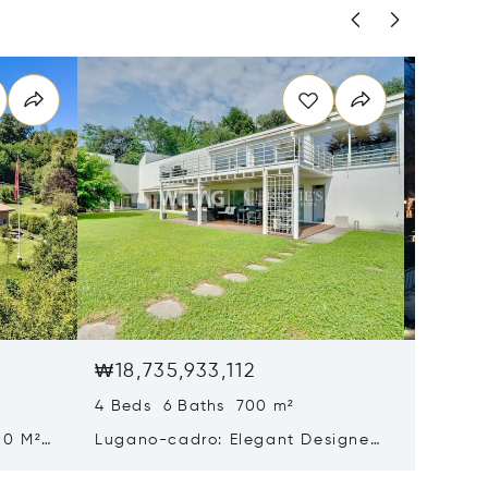
₩18,735,933,112
₩17,58
4 Beds 6 Baths 700 m²
5 Beds 
00 M²
Lugano-cadro: Elegant Designer
Histori
n
Villa With Spacious Garden For
Sale In
Sale
Beautif