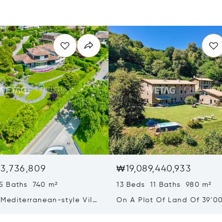
3,736,809
₩19,089,440,933
5 Baths 740 m²
13 Beds 11 Baths 980 m²
Mediterranean-style Villa
On A Plot Of Land Of 39’0
eathtaking Lake Views &
Exclusive Homes For Sale I
rden For Sale In Lugano
Montagnola