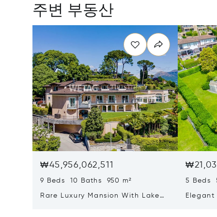
주변 부동산
₩45,956,062,511
₩21,03
9 Beds 10 Baths 950 m²
5 Beds 
Rare Luxury Mansion With Lake
Elegant 
View & Poolhouse In Sorengo For
With Br
Sale
Wide Ga