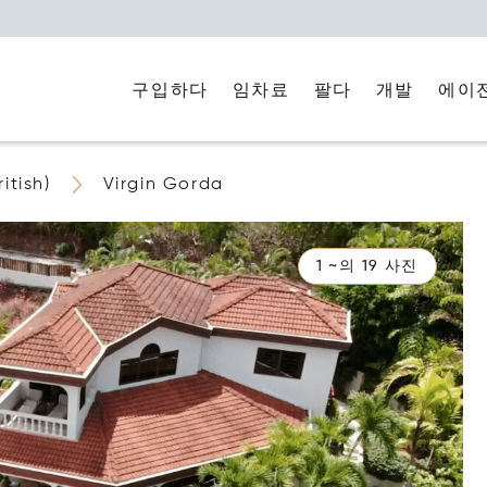
구입하다
임차료
에이
팔다
개발
itish)
Virgin Gorda
1 ~의 19 사진