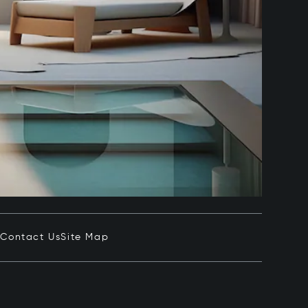
e
Contact Us
Site Map