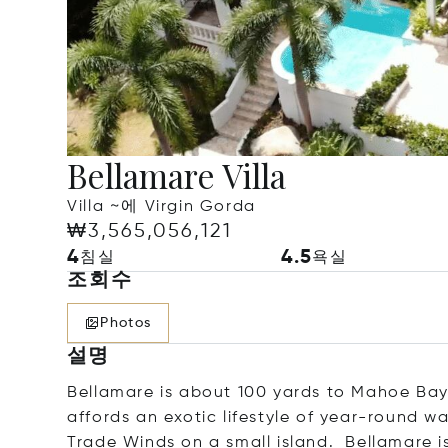
Bellamare Villa
Villa ~에 Virgin Gorda
₩3,565,056,121
4
4.5
침실
욕실
조회수
Photos
설명
Bellamare is about 100 yards to Mahoe Bay,
affords an exotic lifestyle of year-round w
Trade Winds on a small island. Bellamare is b