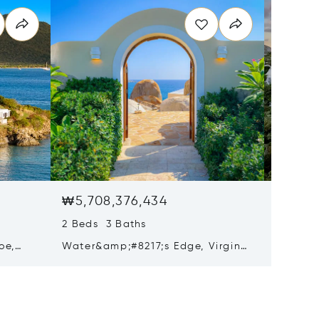
₩5,708,376,434
₩5,64
2 Beds 3 Baths
3 Beds 
oe,
Water&amp;#8217;s Edge, Virgin
Red Roc
110
Gorda, Virgin Islands (British)