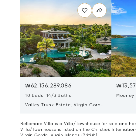
₩62,156,289,086
₩13,57
10 Beds 14/3 Baths
Mooney
Valley Trunk Estate, Virgin Gorda,
Virgin Islands (British) VG1110
Bellamare Villa is a Villa/Townhouse for sale and ha
Villa/Townhouse is listed on the Christie's Internatio
Virgin Gorda, Virgin Islands (British).