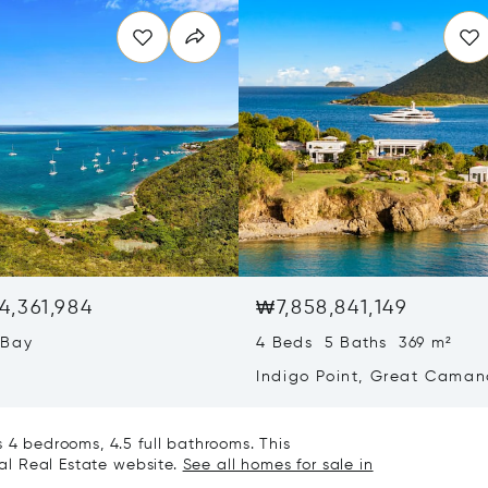
4,361,984
₩7,858,841,149
 Bay
4 Beds 5 Baths 369 m²
Indigo Point, Great Caman
Virgin Islands (British) VG1
s 4 bedrooms, 4.5 full bathrooms. This
nal Real Estate website.
See all homes for sale in