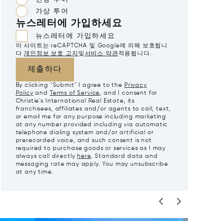
가상 투어
뉴스레터에 가입하세요
뉴스레터에 가입하세요
이 사이트는 reCAPTCHA 및 Google에 의해 보호됩니
다
개인정보 보호 고지
및
서비스 약관
적용됩니다.
제출하다
By clicking "Submit" I agree to the
Privacy
Policy
and
Terms of Service
, and I consent for
Christie's International Real Estate, its
franchisees, affiliates and/or agents to call, text,
or email me for any purpose including marketing
at any number provided including via automatic
telephone dialing system and/or artificial or
prerecorded voice, and such consent is not
required to purchase goods or services as I may
always call directly
here
. Standard data and
messaging rate may apply. You may unsubscribe
at any time.