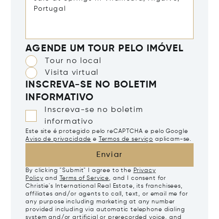
AGENDE UM TOUR PELO IMÓVEL
Tour no local
Visita virtual
INSCREVA-SE NO BOLETIM
INFORMATIVO
Inscreva-se no boletim
informativo
Este site é protegido pelo reCAPTCHA e pelo Google
Aviso de privacidade
e
Termos de serviço
aplicam-se.
Enviar
By clicking "Submit" I agree to the
Privacy
Policy
and
Terms of Service
, and I consent for
Christie's International Real Estate, its franchisees,
affiliates and/or agents to call, text, or email me for
any purpose including marketing at any number
provided including via automatic telephone dialing
system and/or artificial or prerecorded voice, and