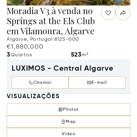
Moradia V3 à venda no
Springs at the Els Club
em Vilamoura, Algarve
Algarve, Portugal 8125-000
€1,880,000
3
523
Quartos
m²
LUXIMOS - Central Algarve
Chamar
E-mail
VISUALIZAÇÕES
Photos
Map
Video