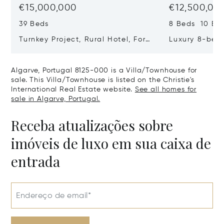
€15,000,000
€12,500,00
39 Beds
8 Beds 10 Ba
Turnkey Project, Rural Hotel, For
Luxury 8-bedr
Sale In Guia, Algarve, Portugal,
Golden Triang
Algarve, Portugal 8200-385
Portugal, Alg
Algarve, Portugal 8125-000 is a Villa/Townhouse for
406
sale. This Villa/Townhouse is listed on the Christie's
International Real Estate website.
See all homes for
sale in Algarve, Portugal.
Receba atualizações sobre
imóveis de luxo em sua caixa de
entrada
Endereço de email*