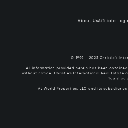
About Us
Affiliate Logi
© 1999 – 2025 Christie’s Int
All information provided herein has been obtained 
without notice. Christie’s International Real Estate
You shoul
At World Properties, LLC and its subsidiarie