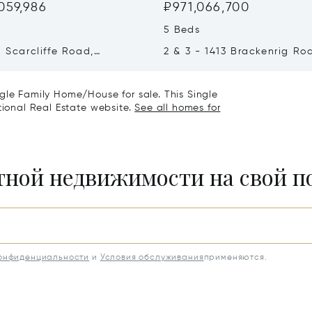
,059,986
₽971,066,700
5 Beds
1 Scarcliffe Road,
2 & 3 - 1413 Brackenrig Ro
 Lakes, Canada P0B1J0
Muskoka Lakes, Canada P
gle Family Home/House for sale. This Single
tional Real Estate website.
See all homes for
итной недвижимости на свой 
конфиденциальности
и
Условия обслуживания
применяются.