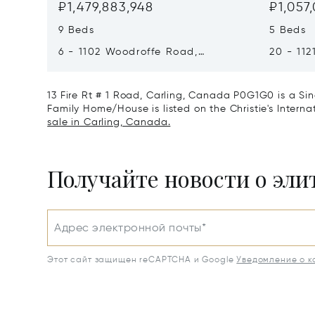
₽1,479,883,948
₽1,057
9 Beds
5 Beds
6 - 1102 Woodroffe Road,
20 - 112
Muskoka Lakes, Canada P0C1H0
Muskoka
13 Fire Rt # 1 Road, Carling, Canada P0G1G0 is a Sin
Family Home/House is listed on the Christie's Interna
sale in Carling, Canada.
Получайте новости о эл
Адрес электронной почты*
Этот сайт защищен reCAPTCHA и Google
Уведомление о 