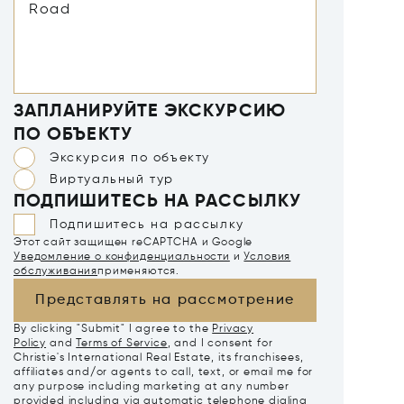
ЗАПЛАНИРУЙТЕ ЭКСКУРСИЮ
ПО ОБЪЕКТУ
Экскурсия по объекту
Виртуальный тур
ПОДПИШИТЕСЬ НА РАССЫЛКУ
Подпишитесь на рассылку
Этот сайт защищен reCAPTCHA и Google
Уведомление о конфиденциальности
и
Условия
обслуживания
применяются.
Представлять на рассмотрение
By clicking "Submit" I agree to the
Privacy
Policy
and
Terms of Service
, and I consent for
Christie's International Real Estate, its franchisees,
affiliates and/or agents to call, text, or email me for
any purpose including marketing at any number
provided including via automatic telephone dialing