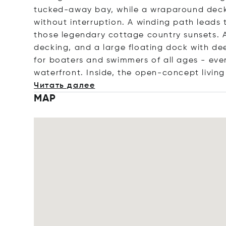
tucked-away bay, while a wraparound deck 
without interruption. A winding path leads t
those legendary cottage country sunsets. 
decking, and a large floating dock with d
for boaters and swimmers of all ages - eve
waterfront. Inside, the open-concept livi
Читать далее
MAP