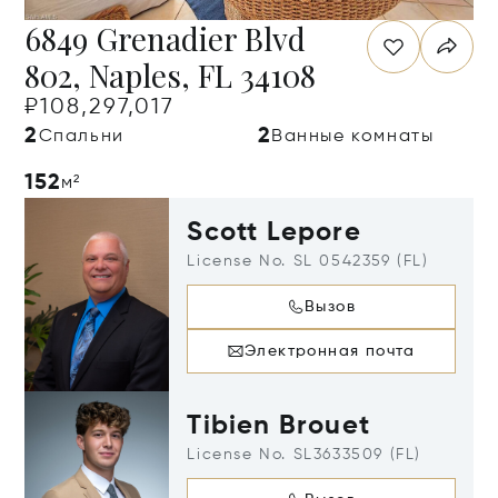
6849 Grenadier Blvd
802, Naples, FL 34108
₽108,297,017
2
2
Спальни
Ванные комнаты
152
м²
Scott Lepore
License No. SL 0542359 (FL)
Вызов
Электронная почта
Tibien Brouet
License No. SL3633509 (FL)