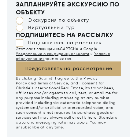
ЗАПЛАНИРУЙТЕ ЭКСКУРСИЮ ПО
ОБЪЕКТУ
Экскурсия по объекту
Виртуальный тур
ПОДПИШИТЕСЬ НА РАССЫЛКУ
Подпишитесь на рассылку
Этот сайт защищен reCAPTCHA и Google
Уведомление о конфиденциальности
и
Условия
обслуживания
применяются.
Представлять на рассмотрение
By clicking "Submit" I agree to the
Privacy
Policy
and
Terms of Service
, and I consent for
Christie's International Real Estate, its franchisees,
affiliates and/or agents to call, text, or email me for
any purpose including marketing at any number
provided including via automatic telephone dialing
system and/or artificial or prerecorded voice, and
such consent is not required to purchase goods or
services as I may always call directly
here
. Standard
data and messaging rate may apply. You may
unsubscribe at any time.