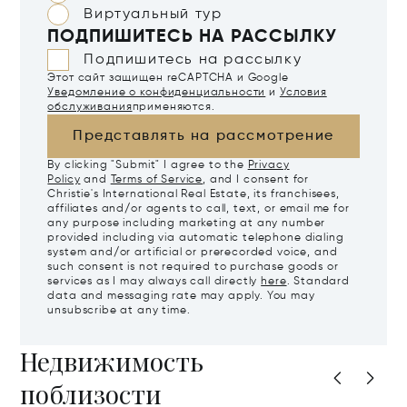
Виртуальный тур
ПОДПИШИТЕСЬ НА РАССЫЛКУ
Подпишитесь на рассылку
Этот сайт защищен reCAPTCHA и Google
Уведомление о конфиденциальности
и
Условия
обслуживания
применяются.
Представлять на рассмотрение
By clicking "Submit" I agree to the
Privacy
Policy
and
Terms of Service
, and I consent for
Christie's International Real Estate, its franchisees,
affiliates and/or agents to call, text, or email me for
any purpose including marketing at any number
provided including via automatic telephone dialing
system and/or artificial or prerecorded voice, and
such consent is not required to purchase goods or
services as I may always call directly
here
. Standard
data and messaging rate may apply. You may
unsubscribe at any time.
Недвижимость
поблизости