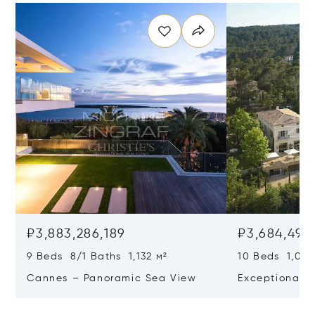
₽3,883,286,189
₽3,684,498,
9 Beds 8/1 Baths 1,132 м²
10 Beds 1,020
Cannes – Panoramic Sea View
Exceptional P
Art Of Living