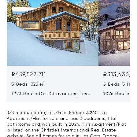
₽459,522,211
₽313,436,6
5 Beds 323 м²
5 Beds 5 Half
1973 Route Des Chavannes, Les
1076 Route De
Gets, France 74260
Gets, France 
333 rue du centre, Les Gets, France 74260 is a
Apartment/Flat for sale and has 2 bedrooms, 1 full
bathrooms and was built in 2024. This Apartment/Flat
is listed on the Christie's International Real Estate
website.
See all homes for sale in Les Gets, France.