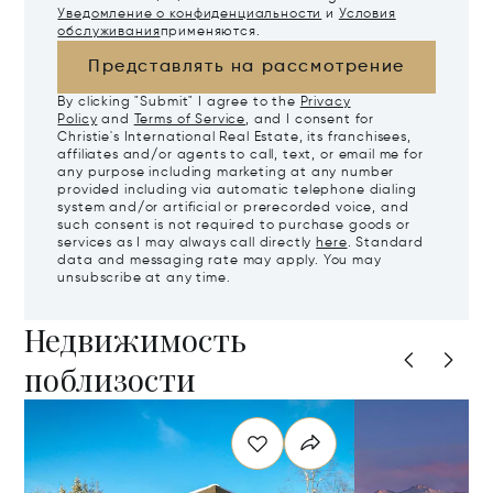
Уведомление о конфиденциальности
и
Условия
обслуживания
применяются.
Представлять на рассмотрение
By clicking "Submit" I agree to the
Privacy
Policy
and
Terms of Service
, and I consent for
Christie's International Real Estate, its franchisees,
affiliates and/or agents to call, text, or email me for
any purpose including marketing at any number
provided including via automatic telephone dialing
system and/or artificial or prerecorded voice, and
such consent is not required to purchase goods or
services as I may always call directly
here
. Standard
data and messaging rate may apply. You may
unsubscribe at any time.
Недвижимость
поблизости