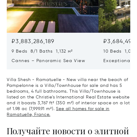
₽3,883,286,189
₽3,684,498,
9 Beds 8/1 Baths 1,132 м²
10 Beds 1,020
Cannes – Panoramic Sea View
Exceptional P
Art Of Living
Villa Shesh - Ramatuelle - New villa near the beach of
Pampelonne is a Villa/Townhouse for sale and has 5
bedrooms, 4 full bathrooms. This Villa/Townhouse is
listed on the Christie's International Real Estate website
and it boasts 3,767 ft² (350 m²) of interior space on a lot
of 1.98 ac (7,999.91 m²).
See all homes for sale in
Ramatuelle, France.
Получайте новости о элитной