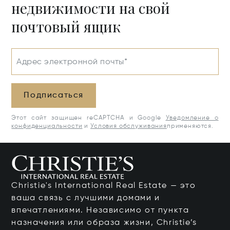
недвижимости на свой
почтовый ящик
Адрес электронной почты*
Подписаться
Этот сайт защищен reCAPTCHA и Google
Уведомление о
конфиденциальности
и
Условия обслуживания
применяются.
Christie's International Real Estate — это
ваша связь с лучшими домами и
впечатлениями. Независимо от пункта
назначения или образа жизни, Christie’s