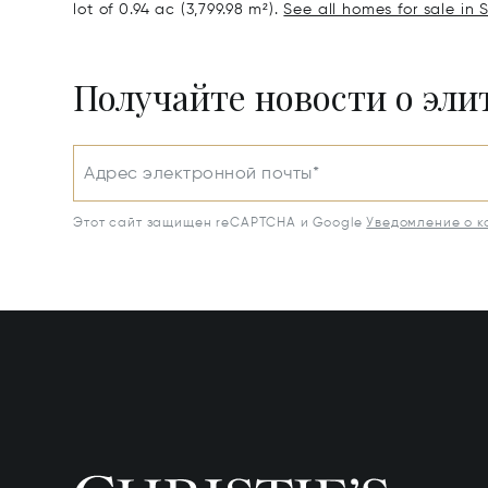
lot of 0.94 ac (3,799.98 m²).
See all homes for sale in
Получайте новости о эл
Адрес электронной почты*
Этот сайт защищен reCAPTCHA и Google
Уведомление о 