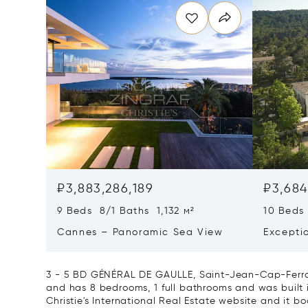
₽3,883,286,189
₽3,684
9 Beds 8/1 Baths 1,132 м²
10 Beds
Cannes – Panoramic Sea View
Excepti
Art Of L
3 - 5 BD GÉNÉRAL DE GAULLE, Saint-Jean-Cap-Ferrat,
and has 8 bedrooms, 1 full bathrooms and was built i
Christie's International Real Estate website and it boa