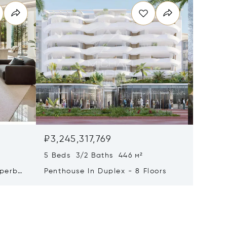
₽3,245,317,769
₽2,681
5 Beds 3/2 Baths 446 м²
9 Beds 
uperb
Penthouse In Duplex - 8 Floors
Waterfr
Cap Fer