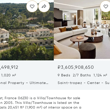
,498,912
₽3,605,908,650
 1,020 м²
9 Beds 2/7 Baths 1,124 м²
onal Property – Ultimate
Saint-tropez - Center - S
iving & Well-being
Town House
 France 06230 is a Villa/Townhouse for sale
n 2005. This Villa/Townhouse is listed on the
sts 20,451 ft² (1,900 m²) of interior space on a