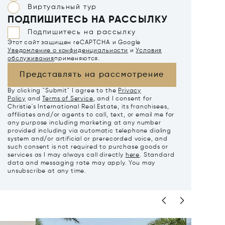
Виртуальный тур
ПОДПИШИТЕСЬ НА РАССЫЛКУ
Подпишитесь на рассылку
Этот сайт защищен reCAPTCHA и Google
Уведомление о конфиденциальности
и
Условия
обслуживания
применяются.
Представлять на рассмотрение
By clicking "Submit" I agree to the
Privacy
Policy
and
Terms of Service
, and I consent for
Christie's International Real Estate, its franchisees,
affiliates and/or agents to call, text, or email me for
any purpose including marketing at any number
provided including via automatic telephone dialing
system and/or artificial or prerecorded voice, and
such consent is not required to purchase goods or
services as I may always call directly
here
. Standard
data and messaging rate may apply. You may
unsubscribe at any time.