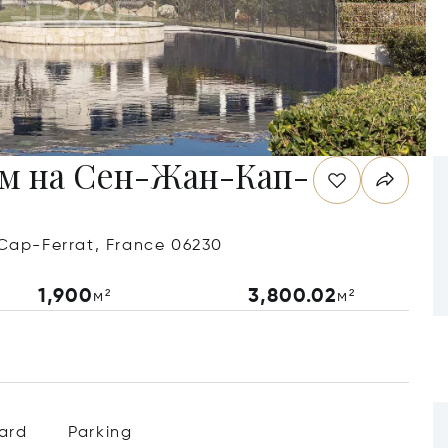
ом на Сен-Жан-Кап-
Cap-Ferrat, France 06230
1,900
3,800.02
м²
м²
ard
Parking