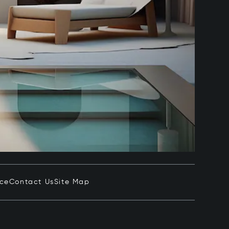
ice
Contact Us
Site Map