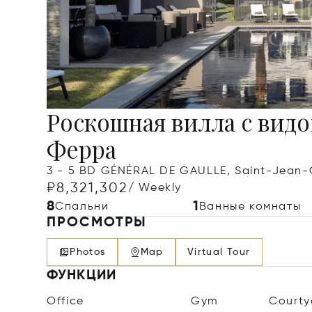
Роскошная вилла с вид
Ферра
3 - 5 BD GÉNÉRAL DE GAULLE, Saint-Jean-
₽8,321,302
/ Weekly
8
1
Спальни
Ванные комнаты
ПРОСМОТРЫ
Photos
Map
Virtual Tour
ФУНКЦИИ
Office
Gym
Courty