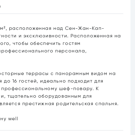
n
м², расположенная над Сен-Жан-Кап-
тности и эксклюзивности. Расположенная на
того, чтобы обеспечить гостям
 профессионального персонала,
осторные террасы с панорамным видом на
до 16 гостей, идеально подходит для
 профессиональному шеф-повару. К
ми, тщательно оборудованным для
вляется престижная родительская спальня.
ону
well