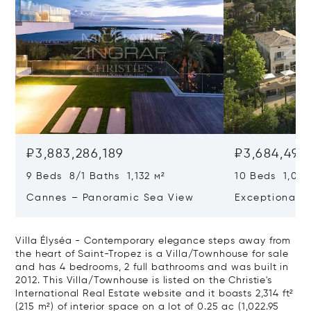
₽3,883,286,189
₽3,684,498,
9 Beds 8/1 Baths 1,132 м²
10 Beds 1,020
Cannes – Panoramic Sea View
Exceptional P
Art Of Living
Villa Élyséa - Contemporary elegance steps away from
the heart of Saint-Tropez is a Villa/Townhouse for sale
and has 4 bedrooms, 2 full bathrooms and was built in
2012. This Villa/Townhouse is listed on the Christie's
International Real Estate website and it boasts 2,314 ft²
(215 m²) of interior space on a lot of 0.25 ac (1,022.95