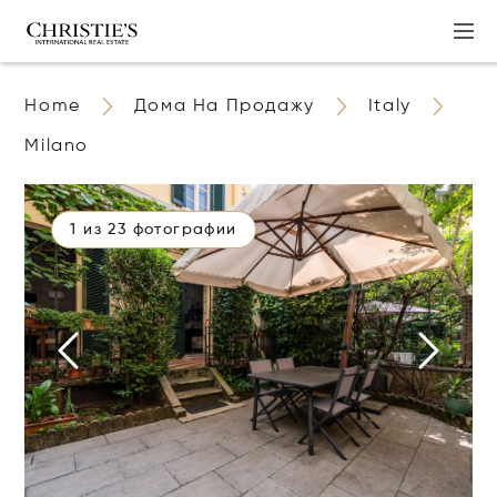
Home
Дома На Продажу
Italy
Milano
1 из 23 фотографии