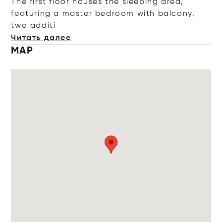
The first floor houses the sleeping area,
featuring a master bedroom with balcony,
two a
dditi
Читать далее
MAP