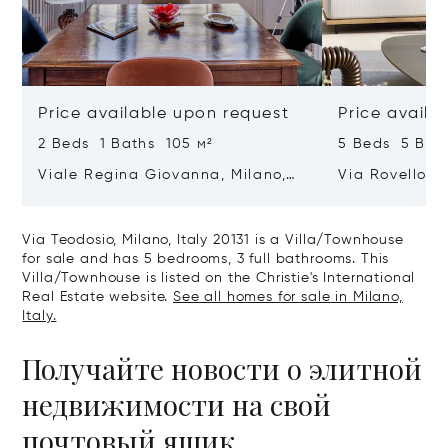
Price available upon request
Price availa
2 Beds 1 Baths 105 м²
5 Beds 5 Bat
Viale Regina Giovanna, Milano,
Via Rovello, M
Italy 20129
Via Teodosio, Milano, Italy 20131 is a Villa/Townhouse
for sale and has 5 bedrooms, 3 full bathrooms. This
Villa/Townhouse is listed on the Christie's International
Real Estate website.
See all homes for sale in Milano,
Italy.
Получайте новости о элитной
недвижимости на свой
почтовый ящик