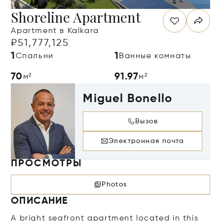
Shoreline Apartment
Apartment в Kalkara
₽51,777,125
1
1
Спальни
Ванные комнаты
70
91.97
м²
м²
Miguel Bonello
Вызов
Электронная почта
ПРОСМОТРЫ
Photos
ОПИСАНИЕ
A bright seafront apartment located in this