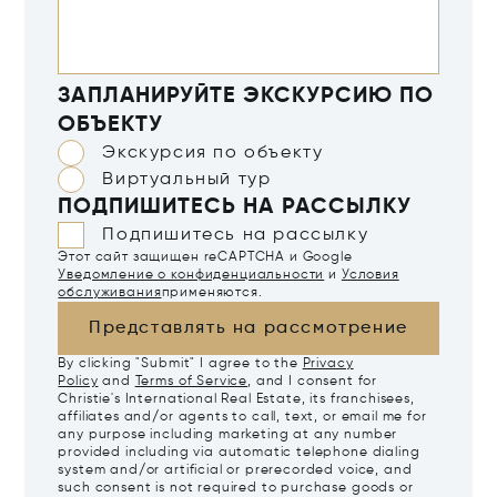
ЗАПЛАНИРУЙТЕ ЭКСКУРСИЮ ПО
ОБЪЕКТУ
Экскурсия по объекту
Виртуальный тур
ПОДПИШИТЕСЬ НА РАССЫЛКУ
Подпишитесь на рассылку
Этот сайт защищен reCAPTCHA и Google
Уведомление о конфиденциальности
и
Условия
обслуживания
применяются.
Представлять на рассмотрение
By clicking "Submit" I agree to the
Privacy
Policy
and
Terms of Service
, and I consent for
Christie's International Real Estate, its franchisees,
affiliates and/or agents to call, text, or email me for
any purpose including marketing at any number
provided including via automatic telephone dialing
system and/or artificial or prerecorded voice, and
such consent is not required to purchase goods or