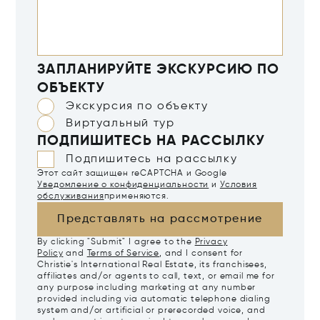
ЗАПЛАНИРУЙТЕ ЭКСКУРСИЮ ПО
ОБЪЕКТУ
Экскурсия по объекту
Виртуальный тур
ПОДПИШИТЕСЬ НА РАССЫЛКУ
Подпишитесь на рассылку
Этот сайт защищен reCAPTCHA и Google
Уведомление о конфиденциальности
и
Условия
обслуживания
применяются.
Представлять на рассмотрение
By clicking "Submit" I agree to the
Privacy
Policy
and
Terms of Service
, and I consent for
Christie's International Real Estate, its franchisees,
affiliates and/or agents to call, text, or email me for
any purpose including marketing at any number
provided including via automatic telephone dialing
system and/or artificial or prerecorded voice, and