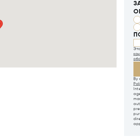
З
О
П
Эт
ко
об
By 
Pol
Int
age
mar
aut
pre
pur
dir
app