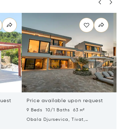
quest
Price available upon request
Price 
9 Beds 10/1 Baths 63 м²
5 Beds 
Obala Djursevica, Tivat,
Marici,
Montenegro 85320