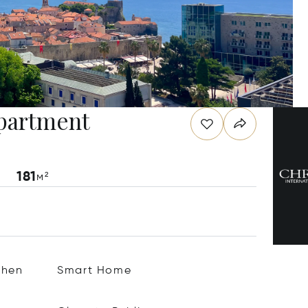
partment
181
м²
chen
Smart Home