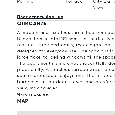
Parking
Terrace
City Ligh
View
Посмотреть больше
ОПИСАНИЕ
A modern and luxurious three-bedroom apa
Budva, has in total 181 sqm that perfectly 
features three bedrooms, two elegant bath
designed for everyday use. The spacious li
large floor-to-ceiling windows fill the spac
The apartment's simple yet thoughtfully d
practicality. A spacious terrace wraps arou
space for outdoor enjoyment. The terrace 
barbecue, an outdoor shower and comfortab
view, making
ever
Читать далее
MAP