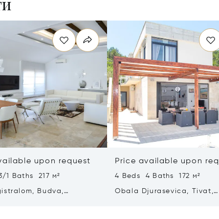
ти
vailable upon request
Price available upon re
3/1 Baths 217 м²
4 Beds 4 Baths 172 м²
istralom, Budva,
Obala Djurasevica, Tivat,
gro 85310
Montenegro 85320