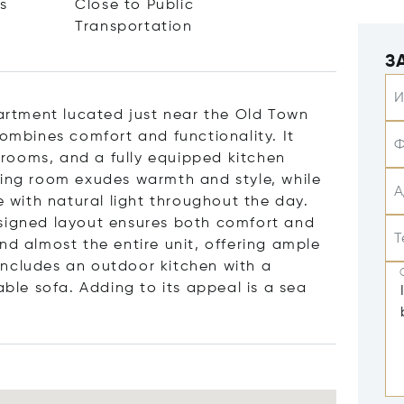
ts
Close to Public
Transportation
З
И
rtment lucated just near the Old Town
combines comfort and functionality. It
Ф
rooms, and a fully equipped kitchen
ving room exudes warmth and style, while
А
e with natural light throughout the day.
esigned layout ensures both comfort and
Т
nd almost the entire unit, offering ample
includes an outdoor kitchen with a
le sofa. Adding to its appeal is a sea