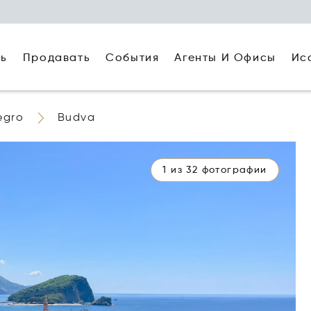
ть
Агенты И Офисы
Ис
Продавать
События
egro
Budva
1 из 32 фотографии