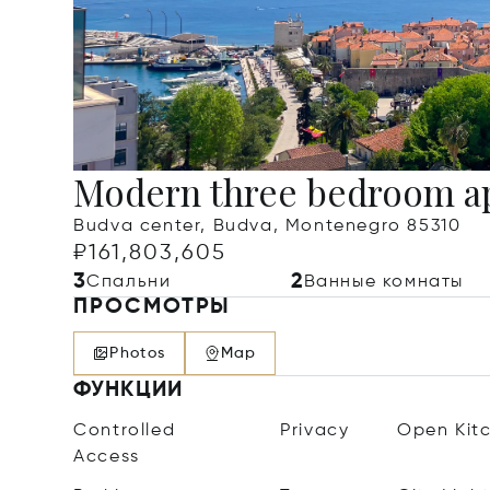
Modern three bedroom a
Budva center, Budva, Montenegro 85310
₽161,803,605
3
2
Спальни
Ванные комнаты
ПРОСМОТРЫ
Photos
Map
ФУНКЦИИ
Controlled
Privacy
Open Kit
Access