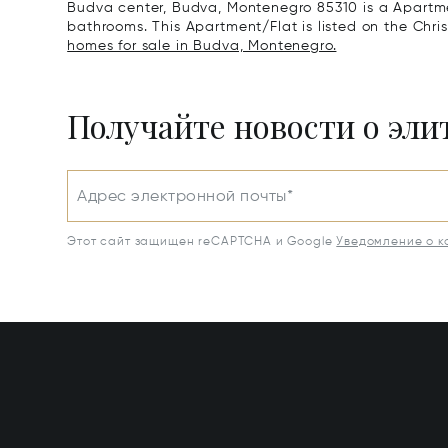
Budva center, Budva, Montenegro 85310 is a Apartmen
bathrooms. This Apartment/Flat is listed on the Chris
homes for sale in Budva, Montenegro.
Получайте новости о эл
Адрес электронной почты*
Этот сайт защищен reCAPTCHA и Google
Уведомление о 