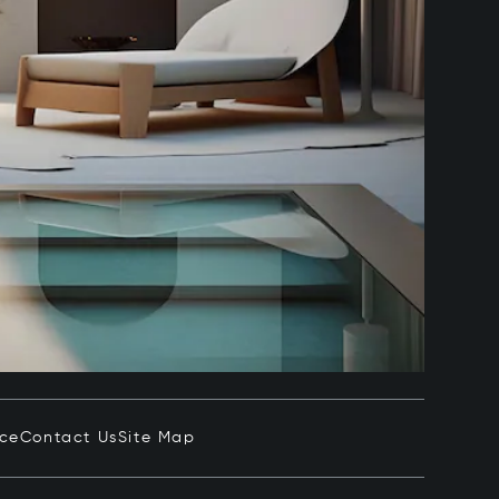
ice
Contact Us
Site Map