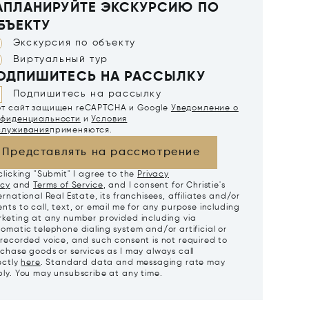
АПЛАНИРУЙТЕ ЭКСКУРСИЮ ПО
БЪЕКТУ
Экскурсия по объекту
Виртуальный тур
ОДПИШИТЕСЬ НА РАССЫЛКУ
Подпишитесь на рассылку
от сайт защищен reCAPTCHA и Google
Уведомление о
нфиденциальности
и
Условия
служивания
применяются.
Представлять на рассмотрение
clicking "Submit" I agree to the
Privacy
icy
and
Terms of Service
, and I consent for Christie's
ernational Real Estate, its franchisees, affiliates and/or
nts to call, text, or email me for any purpose including
keting at any number provided including via
omatic telephone dialing system and/or artificial or
recorded voice, and such consent is not required to
chase goods or services as I may always call
ectly
here
. Standard data and messaging rate may
ly. You may unsubscribe at any time.