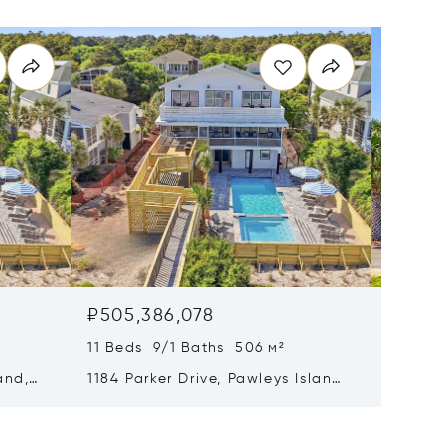
₽505,386,078
₽320,
11 Beds 9/1 Baths 506 м²
5 Beds 
and,
1184 Parker Drive, Pawleys Island,
2254 S
SC 29585
City Be