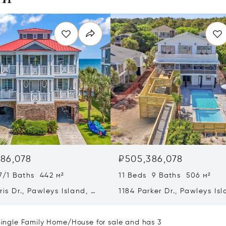
86,078
₽505,386,078
7/1 Baths 442 м²
11 Beds 9 Baths 506 м²
ris Dr., Pawleys Island, SC
1184 Parker Dr., Pawleys Isl
SC 29585
 Single Family Home/House for sale and has 3