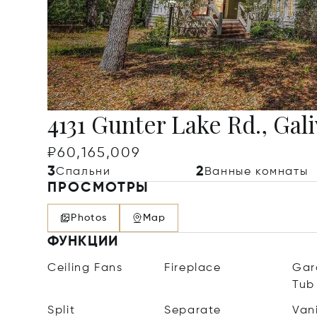
4131 Gunter Lake Rd., Gali
₽60,165,009
3
2
Спальни
Ванные комнаты
ПРОСМОТРЫ
Photos
Map
ФУНКЦИИ
Ceiling Fans
Fireplace
Gar
Tub
Split
Separate
Van