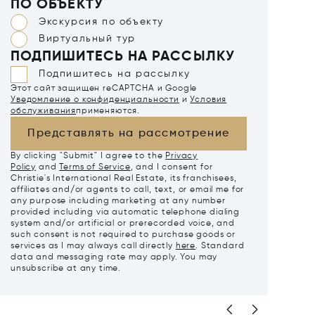
ПО ОБЪЕКТУ
Экскурсия по объекту
Виртуальный тур
ПОДПИШИТЕСЬ НА РАССЫЛКУ
Подпишитесь на рассылку
Этот сайт защищен reCAPTCHA и Google
Уведомление о конфиденциальности
и
Условия
обслуживания
применяются.
Представлять на рассмотрение
By clicking "Submit" I agree to the
Privacy
Policy
and
Terms of Service
, and I consent for
Christie's International Real Estate, its franchisees,
affiliates and/or agents to call, text, or email me for
any purpose including marketing at any number
provided including via automatic telephone dialing
system and/or artificial or prerecorded voice, and
such consent is not required to purchase goods or
services as I may always call directly
here
. Standard
data and messaging rate may apply. You may
unsubscribe at any time.