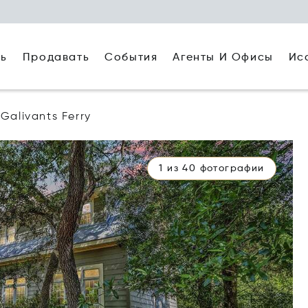
ть
Агенты И Офисы
Ис
Продавать
События
Galivants Ferry
1 из 40 фотографии