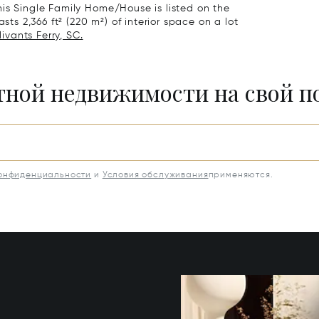
his Single Family Home/House is listed on the
sts 2,366 ft² (220 m²) of interior space on a lot
ivants Ferry, SC.
итной недвижимости на свой 
конфиденциальности
и
Условия обслуживания
применяются.