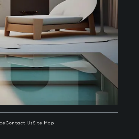
ice
Contact Us
Site Map