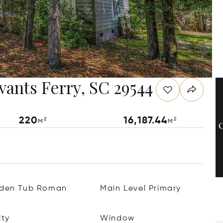
vants Ferry, SC 29544
220
16,187.44
м²
м²
den Tub Roman
Main Level Primary
ity
Window