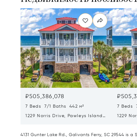
₽505,386,078
₽505,3
7 Beds 7/1 Baths 442 м²
7 Beds 
1229 Norris Drive, Pawleys Island,
1229 Nor
SC 29585
29585
4131 Gunter Lake Rd., Galivants Ferry, SC 29544 is a