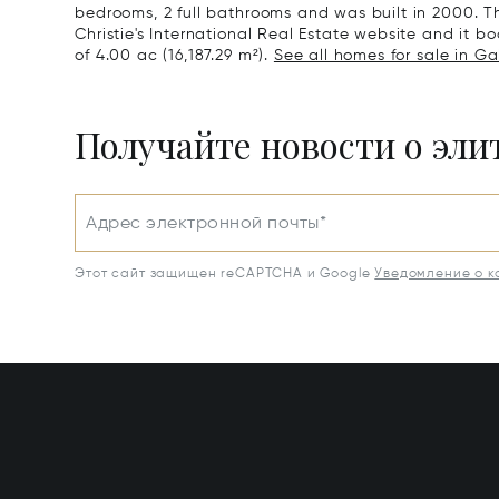
bedrooms, 2 full bathrooms and was built in 2000. T
Christie's International Real Estate website and it boa
of 4.00 ac (16,187.29 m²).
See all homes for sale in Gal
Получайте новости о эл
Адрес электронной почты*
Этот сайт защищен reCAPTCHA и Google
Уведомление о 