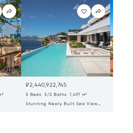
₽2,440,922,745
₽2,311
м²
5 Beds 5/2 Baths 1,497 м²
22 Beds
Stunning Newly Built Sea View
Pristin
tion
Villa With Infinity Pool And Spa
Mallorc
Area
Hotel L