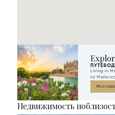
Explor
ПУТЕВОД
Living in M
to Mallorc
Исслед
Недвижимость поблизос