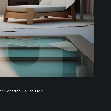
ice
Contact Us
Site Map