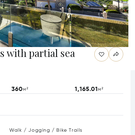
s with partial sea
360
1,165.01
м²
м²
Walk / Jogging / Bike Trails