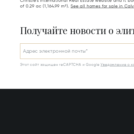
Christie's International Real Estate website and it boa
of 0.29 ac (1,164.99 m²).
See all homes for sale in Calv
Получайте новости о эл
Адрес электронной почты*
Этот сайт защищен reCAPTCHA и Google
Уведомление о 