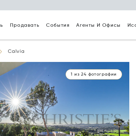
ть
Агенты И Офисы
Ис
Продавать
События
Calvia
1 из 24 фотографии