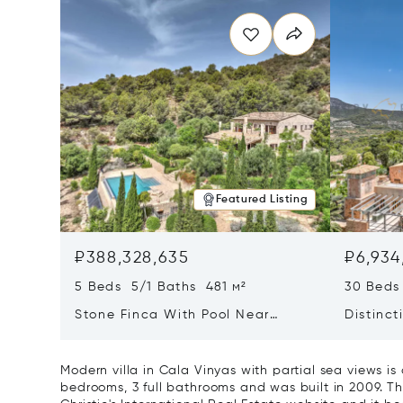
Featured Listing
₽388,328,635
₽6,934
5 Beds 5/1 Baths 481 м²
30 Beds
Stone Finca With Pool Near
Distinct
Manacor And Coast Ready For
Mallorc
First Occupancy
And A V
Modern villa in Cala Vinyas with partial sea views i
bedrooms, 3 full bathrooms and was built in 2009. Th