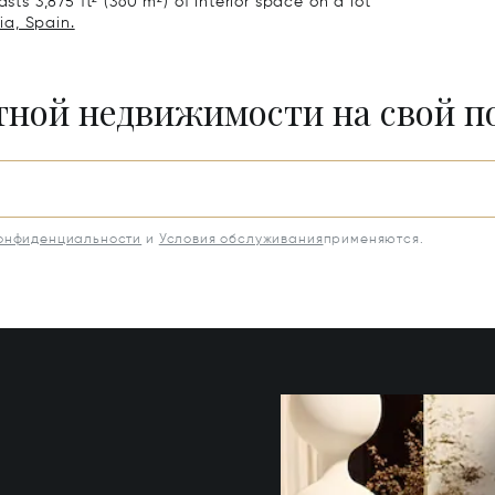
sts 3,875 ft² (360 m²) of interior space on a lot
ia, Spain.
итной недвижимости на свой 
конфиденциальности
и
Условия обслуживания
применяются.