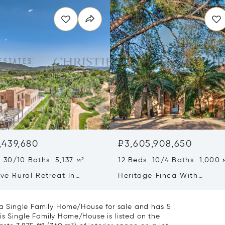
,439,680
₽3,605,908,650
 30/10 Baths 5,137 м²
12 Beds 10/4 Baths 1,000 
ive Rural Retreat In
Heritage Finca With
a Featuring Guest Houses
Contemporary Wine Produc
ineyard
On Mallorca
s a Single Family Home/House for sale and has 5
is Single Family Home/House is listed on the