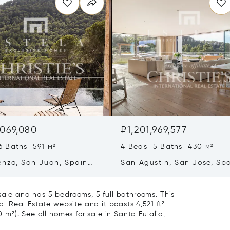
,069,080
₽1,201,969,577
6 Baths 591 м²
4 Beds 5 Baths 430 м²
enzo, San Juan, Spain
San Agustin, San Jose, Sp
07839
 sale and has 5 bedrooms, 5 full bathrooms. This
nal Real Estate website and it boasts 4,521 ft²
00 m²).
See all homes for sale in Santa Eulalia,