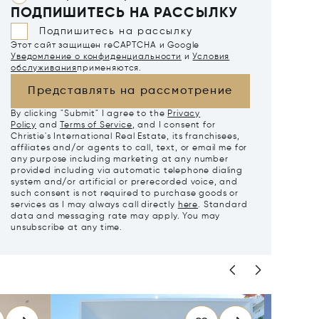
ПОДПИШИТЕСЬ НА РАССЫЛКУ
Подпишитесь на рассылку
Этот сайт защищен reCAPTCHA и Google
Уведомление о конфиденциальности
и
Условия
обслуживания
применяются.
Представлять на рассмотрение
By clicking "Submit" I agree to the
Privacy
Policy
and
Terms of Service
, and I consent for
Christie's International Real Estate, its franchisees,
affiliates and/or agents to call, text, or email me for
any purpose including marketing at any number
provided including via automatic telephone dialing
system and/or artificial or prerecorded voice, and
such consent is not required to purchase goods or
services as I may always call directly
here
. Standard
data and messaging rate may apply. You may
unsubscribe at any time.