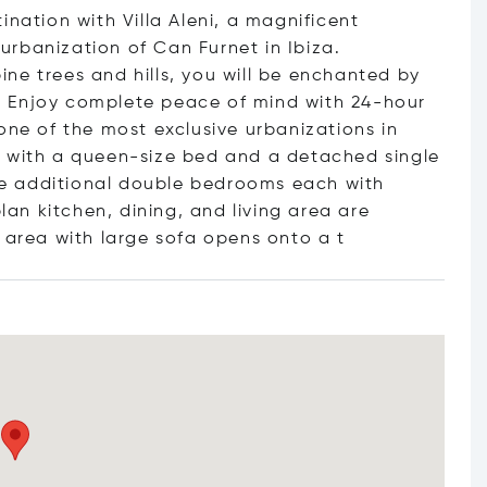
ination with Villa Aleni, a magnificent
e urbanization of Can Furnet in Ibiza.
ne trees and hills, you will be enchanted by
ed. Enjoy complete peace of mind with 24-hour
one of the most exclusive urbanizations in
m with a queen-size bed and a detached single
e additional double bedrooms each with
n kitchen, dining, and living area are
V area with large sofa opens ont
o a t