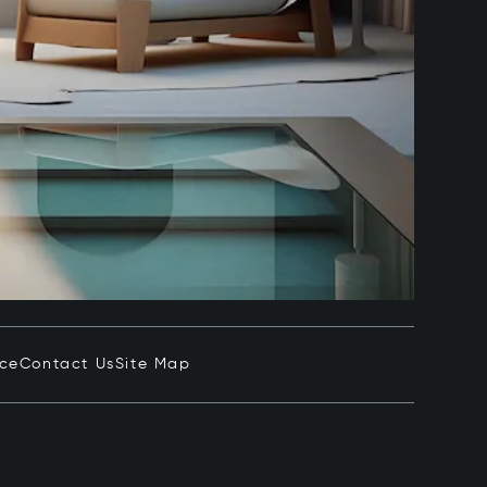
ice
Contact Us
Site Map