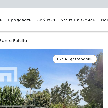
ть
Агенты И Офисы
Ис
Продавать
События
Santa Eulalia
1 из 41 фотографии