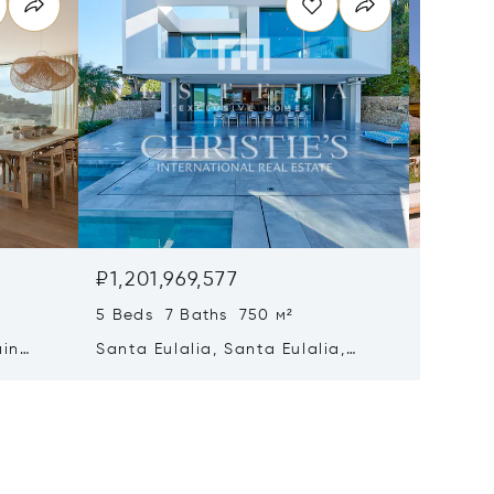
₽1,201,969,577
₽1,178
5 Beds 7 Baths 750 м²
8 Beds 
ain
Santa Eulalia, Santa Eulalia,
Santa E
Spain
Spain 