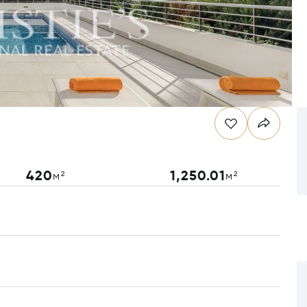
420
1,250.01
м²
м²