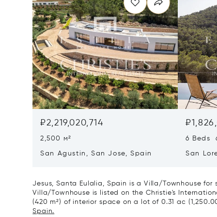
₽2,219,020,714
₽1,826
2,500 м²
6 Beds 
San Agustin, San Jose, Spain
San Lor
07817
Jesus, Santa Eulalia, Spain is a Villa/Townhouse for
Villa/Townhouse is listed on the Christie's Internatio
(420 m²) of interior space on a lot of 0.31 ac (1,250.
Spain.