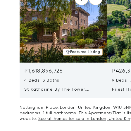
Featured Listing
₽1,618,896,726
₽426,3
4 Beds 3 Baths
9 Beds 
St Katharine By The Tower,
Priest H
London, United Kingdom E1W 1LP
Kingdom
Nottingham Place, London, United Kingdom W1U 5NN 
bedrooms, 1 full bathrooms. This Apartment/Flat is lis
website.
See all homes for sale in London, United Ki