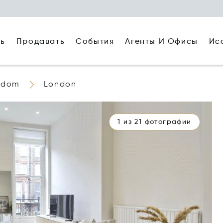
ть
Агенты И Офисы
Ис
Продавать
События
gdom
London
1 из 21 фотографии