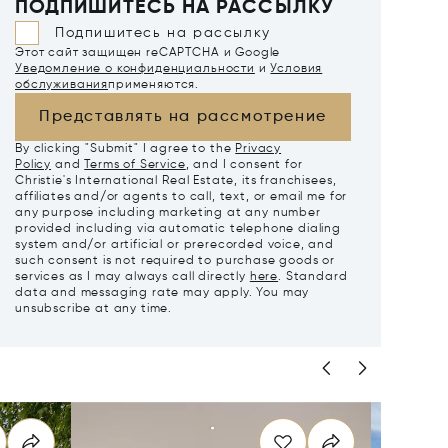
ПОДПИШИТЕСЬ НА РАССЫЛКУ
Подпишитесь на рассылку
Этот сайт защищен reCAPTCHA и Google
Уведомление о конфиденциальности
и
Условия
обслуживания
применяются.
Представлять на рассмотрение
By clicking "Submit" I agree to the
Privacy
Policy
and
Terms of Service
, and I consent for
Christie's International Real Estate, its franchisees,
affiliates and/or agents to call, text, or email me for
any purpose including marketing at any number
provided including via automatic telephone dialing
system and/or artificial or prerecorded voice, and
such consent is not required to purchase goods or
services as I may always call directly
here
. Standard
data and messaging rate may apply. You may
unsubscribe at any time.