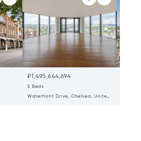
₽1,495,644,694
₽1,08
5 Beds
6 Beds
Waterfront Drive, Chelsea, United
Waterfr
ingdom
Kingdom SW10 0AA
Kingdo