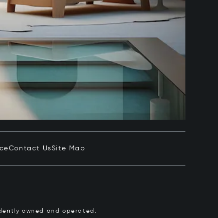
ice
Contact Us
Site Map
pendently owned and operated.