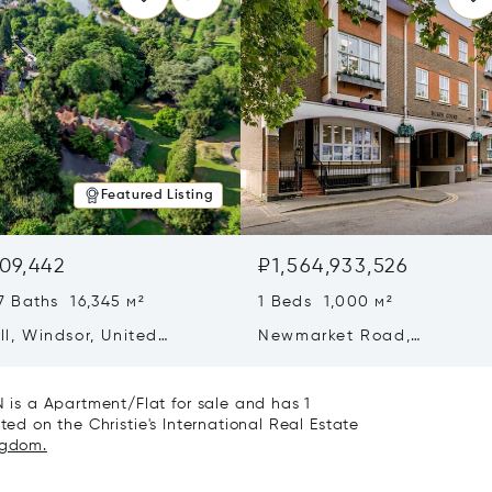
Featured Listing
09,442
₽1,564,933,526
7 Baths 16,345 м²
1 Beds 1,000 м²
ill, Windsor, United
Newmarket Road,
 SL4 2JN
Cambridgeshire, United K
CB5 8DZ
is a Apartment/Flat for sale and has 1
ted on the Christie's International Real Estate
ngdom.