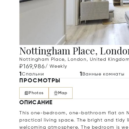
Nottingham Place, Lond
Nottingham Place, London, United Kingdo
₽169,986
/ Weekly
1
1
Спальни
Ванные комнаты
ПРОСМОТРЫ
Photos
Map
ОПИСАНИЕ
This one-bedroom, one-bathroom flat on N
practical living space. The bright and tidy 
welcoming atmosphere. The bedroom is well