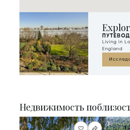
Explo
ПУТЕВОД
Living in 
England
Исслед
Недвижимость поблизос