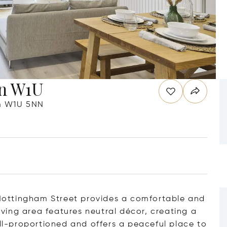
on W1U
m W1U 5NN
ottingham Street provides a comfortable and
living area features neutral décor, creating a
-proportioned and offers a peaceful place to