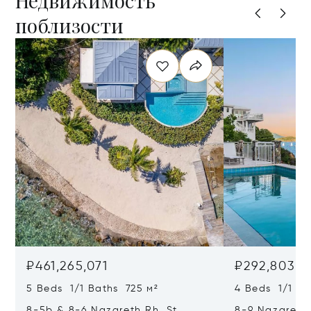
Недвижимость
поблизости
₽461,265,071
₽292,803,0
5 Beds 1/1 Baths 725 м²
4 Beds 1/1 Ba
8-5b & 8-6 Nazareth Rh, St.
8-9 Nazareth 