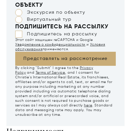
ОБЪЕКТУ
Экскурсия по объекту
Виртуальный тур
ПОДПИШИТЕСЬ НА РАССЫЛКУ
Подпишитесь на рассылку
Этот сайт защищен reCAPTCHA и Google
Уведомление о конфиденциальности
и
Условия
обслуживания
применяются.
Представлять на рассмотрение
By clicking "Submit" I agree to the
Privacy
Policy
and
Terms of Service
, and I consent for
Christie's International Real Estate, its franchisees,
affiliates and/or agents to call, text, or email me for
any purpose including marketing at any number
provided including via automatic telephone dialing
system and/or artificial or prerecorded voice, and
such consent is not required to purchase goods or
services as I may always call directly
here
. Standard
data and messaging rate may apply. You may
unsubscribe at any time.