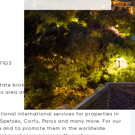
671G3
estate brokerage founded in 1924 and offering a
ns area and in selected other areas around
ional international services for properties in
 Spetses, Corfu, Paros and many more. For our
ece and to promote them in the worldwide