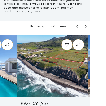
such consent is not required to purchase goods or
services as I may always call directly
here
. Standard
data and messaging rate may apply. You may
unsubscribe at any time.
Посмотреть больше
₽924,591,957
₽832,1