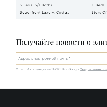
5 Beds 5/1 Baths
11 Beds
Beachfront Luxury, Costa
Stars O
Navarino, Messinia, Greece
Greece 
Получайте новости о эл
Адрес электронной почты*
Этот сайт защищен reCAPTCHA и Google
Уведомление о 