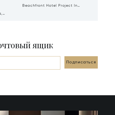
Beachfront Hotel Project In
8 Beds 
Santorini, Santorini, Greece
s,
Oia Spl
Greece
почтовый ящик
Подписаться