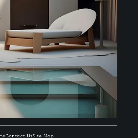
ice
Contact Us
Site Map