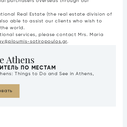
ial purchasers overseas through our
ational Real Estate (the real estate division of
also able to assist our clients who wish to
 the world.
tional services, please contact Mrs. Maria
av@ploumis-sotiropoulos.gr
.
e Athens
ИТЕЛЬ ПО МЕСТАМ
Athens: Things to Do and See in Athens,
овать