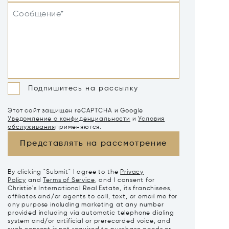
Сообщение*
Подпишитесь на рассылку
Этот сайт защищен reCAPTCHA и Google
Уведомление о конфиденциальности
и
Условия
обслуживания
применяются.
Представлять на рассмотрение
By clicking "Submit" I agree to the
Privacy
Policy
and
Terms of Service
, and I consent for
Christie's International Real Estate, its franchisees,
affiliates and/or agents to call, text, or email me for
any purpose including marketing at any number
provided including via automatic telephone dialing
system and/or artificial or prerecorded voice, and