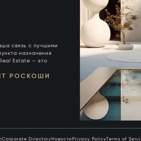
 ваша связь с лучшими
пункта назначения
 Real Estate — это
НТ РОСКОШИ
n
Corporate Directory
Новости
Privacy Policy
Terms of Serv