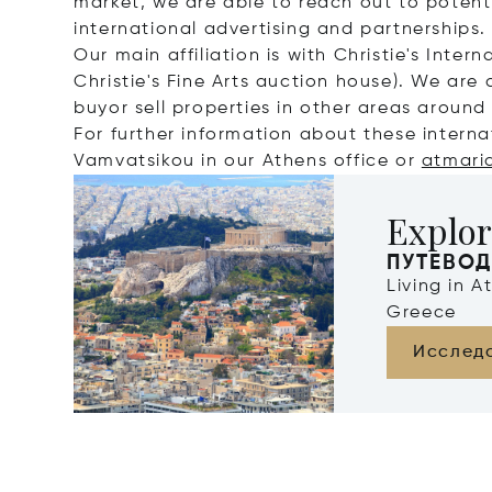
market, we are able to reach out to potent
international advertising and partnerships.
Our main affiliation is with Christie's Intern
Christie's Fine Arts auction house). We are 
buyor sell properties in other areas around
For further information about these interna
Vamvatsikou in our Athens office or
atmari
Explor
ПУТЕВОД
Living in 
Greece
Исслед