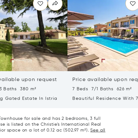
vailable upon request
Price available upon re
3 Baths 380 m²
7 Beds 7/1 Baths 626 m²
g Gated Estate In Istria
Beautiful Residence With 7
- Poreč, Istria
/Townhouse for sale and has 2 bedrooms, 3 full
 is listed on the Christie's International Real
rior space on a lot of 0.12 ac (502.97 m²).
See all