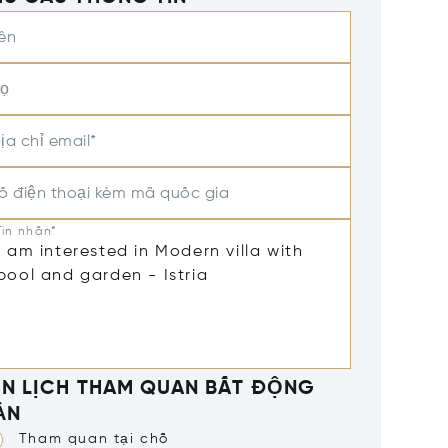
ên
ọ
ịa chỉ email*
ố điện thoại kèm mã quốc gia
Tin nhắn*
ÊN LỊCH THAM QUAN BẤT ĐỘNG
ẢN
Tham quan tại chỗ