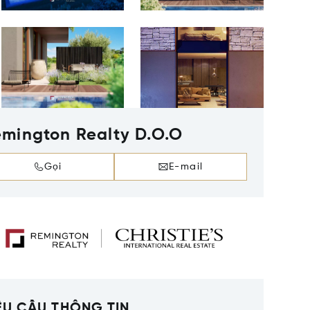
mington Realty D.O.O
Gọi
E-mail
ÊU CẦU THÔNG TIN