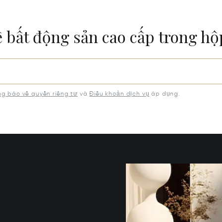
ề bất động sản cao cấp trong h
g báo về quyền riêng tư
và
Điều khoản dịch vụ
áp dụng.