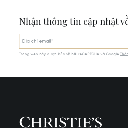
Nhận thông tin cập nhật v
Địa chỉ email*
Trang web này được bảo vệ bởi reCAPTCHA và Google
Thôn