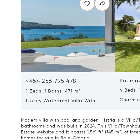
₫454,256,795,478
Price a
4 Beds 
1 Beds 1 Baths 471 m²
Charmin
Luxury Waterfront Villa With
Direct Sea Access In Istria
Modern villa with pool and garden - Istria is a Villa
bathrooms and was built in 2024. This Villa/Townhouse
Estate website and it boasts 1,561 ft² (145 m²) of inte
homes for sale in Bale, Croatia.