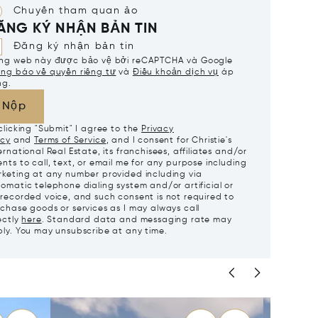
Chuyến tham quan ảo
ĂNG KÝ NHẬN BẢN TIN
Đăng ký nhận bản tin
ang web này được bảo vệ bởi reCAPTCHA và Google
ng báo về quyền riêng tư
và
Điều khoản dịch vụ
áp
ng.
Nộp
clicking "Submit" I agree to the
Privacy
icy
and
Terms of Service
, and I consent for Christie's
ernational Real Estate, its franchisees, affiliates and/or
nts to call, text, or email me for any purpose including
keting at any number provided including via
omatic telephone dialing system and/or artificial or
recorded voice, and such consent is not required to
chase goods or services as I may always call
ectly
here
. Standard data and messaging rate may
ly. You may unsubscribe at any time.