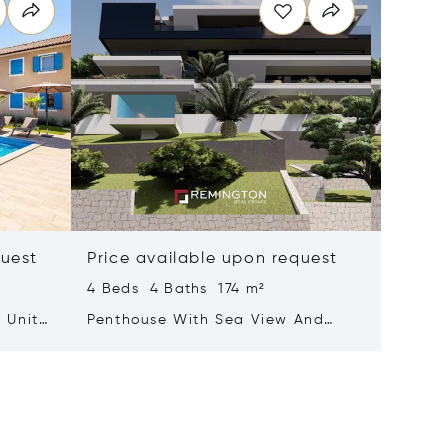
quest
Price available upon request
Price 
4 Beds 4 Baths 174 m²
3 Beds 
 Units
Penthouse With Sea View And
Luxurio
Rooftop Terrace Featuring A Pool
With A 
Adorne