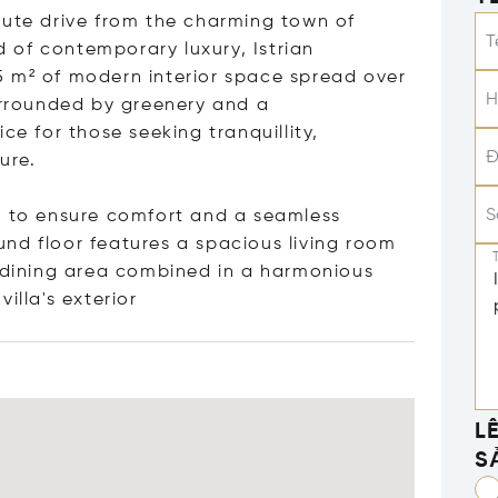
nute drive from the charming town of
T
nd of contemporary luxury, Istrian
145 m² of modern interior space spread over
H
Surrounded by greenery and a
ce for those seeking tranquillity,
Đ
ure.
S
d to ensure comfort and a seamless
nd floor features a spacious living room
a dining area combined in a harmonious
illa's ext
erior
L
S