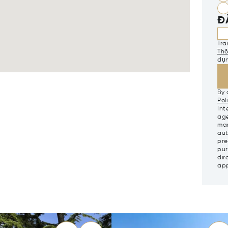
Đ
Tr
Thô
dụ
By 
Pol
Int
age
mar
aut
pre
pur
dir
app