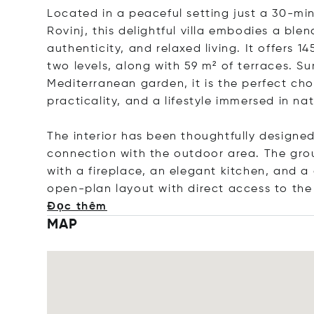
Located in a peaceful setting just a 30-mi
Rovinj, this delightful villa embodies a ble
authenticity, and relaxed living. It offers 
two levels, along with 59 m² of terraces. 
Mediterranean garden, it is the perfect choi
practicality, and a lifestyle immersed in nat
The interior has been thoughtfully designe
connection with the outdoor area. The grou
with a fireplace, an elegant kitchen, and 
open-plan layout with direct access to the v
Đọc thêm
MAP