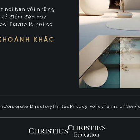
kết nối bạn với những
t kể điểm đến hay
eal Estate là nơi có
 KHOẢNH KHẮC
in
Corporate Directory
Tin tức
Privacy Policy
Terms of Servi