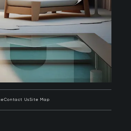
ce
Contact Us
Site Map