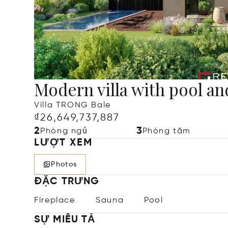
Modern villa with pool and
Villa TRONG Bale
₫26,649,737,887
2
3
Phòng ngủ
Phòng tắm
LƯỢT XEM
Photos
ĐẶC TRƯNG
Fireplace
Sauna
Pool
SỰ MIÊU TẢ