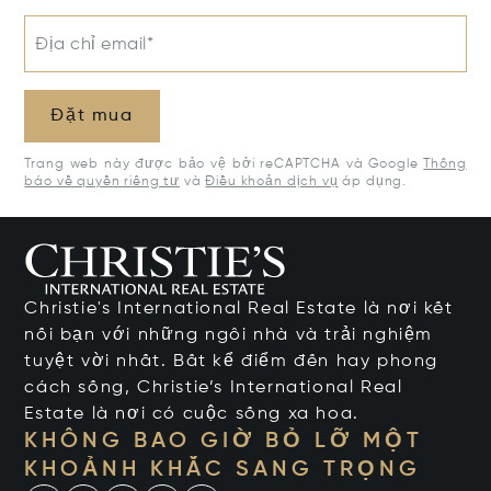
Địa chỉ email*
Đặt mua
Trang web này được bảo vệ bởi reCAPTCHA và Google
Thông
báo về quyền riêng tư
và
Điều khoản dịch vụ
áp dụng.
Christie's International Real Estate là nơi kết
nối bạn với những ngôi nhà và trải nghiệm
tuyệt vời nhất. Bất kể điểm đến hay phong
cách sống, Christie’s International Real
Estate là nơi có cuộc sống xa hoa.
KHÔNG BAO GIỜ BỎ LỠ MỘT
KHOẢNH KHẮC SANG TRỌNG