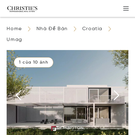
Home
Nhà Để Bán
Croatia
Umag
1 của 10 ảnh