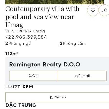
Contemporary villa with
pool and sea view near
Umag
Villa TRONG Umag
₫22,985,399,584
2
2
Phòng ngủ
Phòng tắm
113
m²
Remington Realty D.O.O
Gọi
E-mail
LƯỢT XEM
Photos
ĐẶC TRƯNG