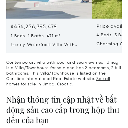
₫454,256,795,478
Price availa
4 Beds 3 Bat
1 Beds 1 Baths 471 m²
Charming Gate
Luxury Waterfront Villa With
Direct Sea Access In Istria
Contemporary villa with pool and sea view near Umag
is a Villa/Townhouse for sale and has 2 bedrooms, 2 full
bathrooms. This Villa/Townhouse is listed on the
Christie's International Real Estate website.
See all
homes for sale in Umag, Croatia.
Nhận thông tin cập nhật về bất
động sản cao cấp trong hộp thư
đến của bạn