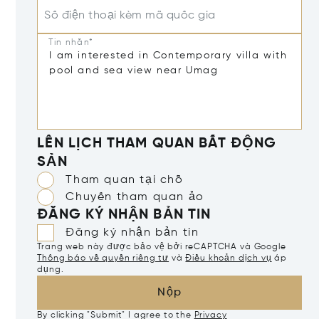
Số điện thoại kèm mã quốc gia
Tin nhắn*
LÊN LỊCH THAM QUAN BẤT ĐỘNG
SẢN
Tham quan tại chỗ
Chuyến tham quan ảo
ĐĂNG KÝ NHẬN BẢN TIN
Đăng ký nhận bản tin
Trang web này được bảo vệ bởi reCAPTCHA và Google
Thông báo về quyền riêng tư
và
Điều khoản dịch vụ
áp
dụng.
Nộp
By clicking "Submit" I agree to the
Privacy