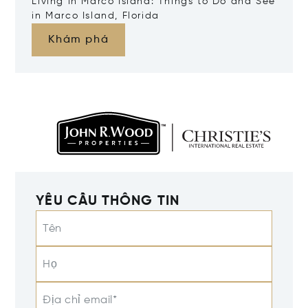
Living in Marco Island: Things to Do and See
in Marco Island, Florida
Khám phá
YÊU CẦU THÔNG TIN
Tên
Họ
Địa chỉ email*