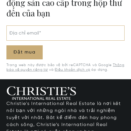
động sản cao cấp trong hộp thư
đến của bạn
Địa chỉ email*
Đặt mua
Trang web này được bảo vệ bởi reCAPTCHA và Google
Thông
báo về quyền riêng tư
và
Điều khoản dịch vụ
áp dụng.
Christie's International Real Estate là nơi kết
nối bạn với những ngôi nhà và trải nghiệm
tuyệt vời nhất. Bất kể điểm đến hay phong
cách sống, Christie’s International Real