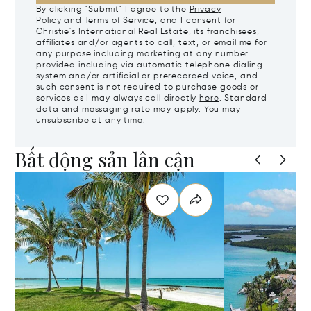
By clicking "Submit" I agree to the
Privacy
Policy
and
Terms of Service
, and I consent for
Christie's International Real Estate, its franchisees,
affiliates and/or agents to call, text, or email me for
any purpose including marketing at any number
provided including via automatic telephone dialing
system and/or artificial or prerecorded voice, and
such consent is not required to purchase goods or
services as I may always call directly
here
. Standard
data and messaging rate may apply. You may
unsubscribe at any time.
Bất động sản lân cận