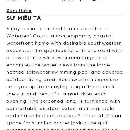
Boat Lift
Dock Included
Xem thêm
SỰ MIÊU TẢ
Enjoy a sun-drenched island vacation at
Waterleaf Court, a contemporary coastal
waterfront home with desirable southwestern
exposure! The spacious lanai is enclosed with
a new picture window screen cage that
enhances the water views from the large
heated saltwater swimming pool and covered
outdoor living area. Southwestern exposure
sets you up for enjoying long afternoons in
the sun and beautiful sunset skies each
evening. The screened lanai is furnished with
comfortable outdoor sofas, a dining table
and chaise lounges and you?ll find additional
space for sunning and enjoying the gulf