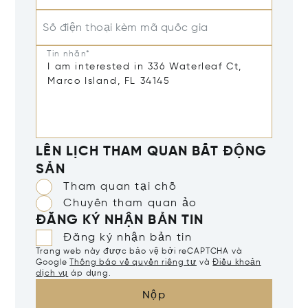
Số điện thoại kèm mã quốc gia
Tin nhắn*
LÊN LỊCH THAM QUAN BẤT ĐỘNG
SẢN
Tham quan tại chỗ
Chuyến tham quan ảo
ĐĂNG KÝ NHẬN BẢN TIN
Đăng ký nhận bản tin
Trang web này được bảo vệ bởi reCAPTCHA và
Google
Thông báo về quyền riêng tư
và
Điều khoản
dịch vụ
áp dụng.
Nộp