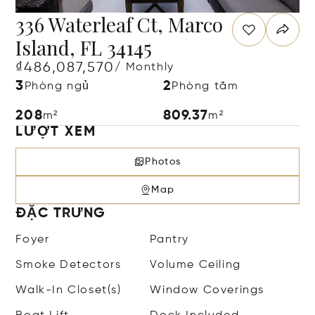
336 Waterleaf Ct, Marco
Island, FL 34145
₫486,087,570
/ Monthly
3
2
Phòng ngủ
Phòng tắm
208
809.37
m²
m²
LƯỢT XEM
Photos
Map
ĐẶC TRƯNG
Foyer
Pantry
Smoke Detectors
Volume Ceiling
Walk-In Closet(s)
Window Coverings