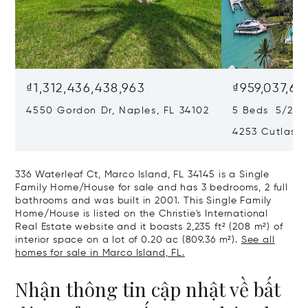
₫1,312,436,438,963
₫959,037,63
4550 Gordon Dr, Naples, FL 34102
5 Beds 5/2 B
4253 Cutlass 
336 Waterleaf Ct, Marco Island, FL 34145 is a Single
Family Home/House for sale and has 3 bedrooms, 2 full
bathrooms and was built in 2001. This Single Family
Home/House is listed on the Christie's International
Real Estate website and it boasts 2,235 ft² (208 m²) of
interior space on a lot of 0.20 ac (809.36 m²).
See all
homes for sale in Marco Island, FL.
Nhận thông tin cập nhật về bất