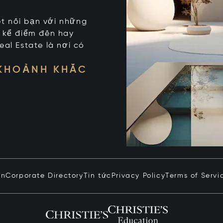
kết nối bạn với những
t kể điểm đến hay
eal Estate là nơi có
 KHOẢNH KHẮC
in
Corporate Directory
Tin tức
Privacy Policy
Terms of Servi