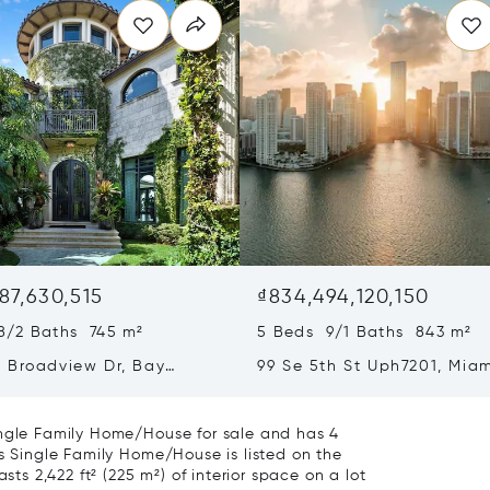
87,630,515
₫834,494,120,150
8/2 Baths 745 m²
5 Beds 9/1 Baths 843 m²
 Broadview Dr, Bay
99 Se 5th St Uph7201, Miam
slands, FL 33154
33131
ingle Family Home/House for sale and has 4
is Single Family Home/House is listed on the
sts 2,422 ft² (225 m²) of interior space on a lot