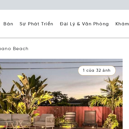
Đại Lý & Văn Phòng
Khám
Bán
Sự Phát Triển
pano Beach
1 của 32 ảnh