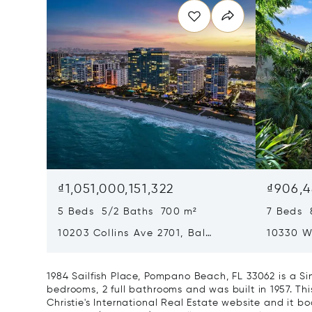
₫1,051,000,151,322
₫906,4
5 Beds 5/2 Baths 700 m²
7 Beds 
10203 Collins Ave 2701, Bal
10330 W
Harbour, FL 33154
Harbor I
1984 Sailfish Place, Pompano Beach, FL 33062 is a S
bedrooms, 2 full bathrooms and was built in 1957. Th
Christie's International Real Estate website and it boa