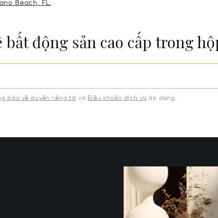
pano Beach, FL.
ề bất động sản cao cấp trong h
g báo về quyền riêng tư
và
Điều khoản dịch vụ
áp dụng.