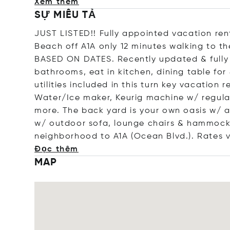
Xem thêm
SỰ MIÊU TẢ
JUST LISTED!! Fully appointed vacation ren
Beach off A1A only 12 minutes walking to 
BASED ON DATES. Recently updated & fully 
bathrooms, eat in kitchen, dining table for
utilities included in this turn key vacation 
Water/Ice maker, Keurig machine w/ regular
more. The back yard is your own oasis w/ a
w/ outdoor sofa, lounge chairs & hammocks
neighborhood to A1A (Ocean Blvd.). Rates 
Đọc thêm
MAP