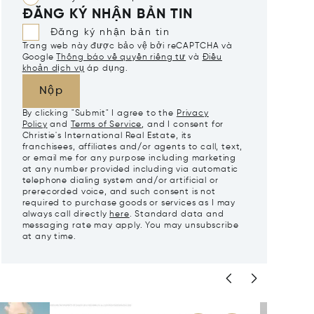
ĐĂNG KÝ NHẬN BẢN TIN
Đăng ký nhận bản tin
Trang web này được bảo vệ bởi reCAPTCHA và
Google
Thông báo về quyền riêng tư
và
Điều
khoản dịch vụ
áp dụng.
Nộp
By clicking "Submit" I agree to the
Privacy
Policy
and
Terms of Service
, and I consent for
Christie's International Real Estate, its
franchisees, affiliates and/or agents to call, text,
or email me for any purpose including marketing
at any number provided including via automatic
telephone dialing system and/or artificial or
prerecorded voice, and such consent is not
required to purchase goods or services as I may
always call directly
here
. Standard data and
messaging rate may apply. You may unsubscribe
at any time.