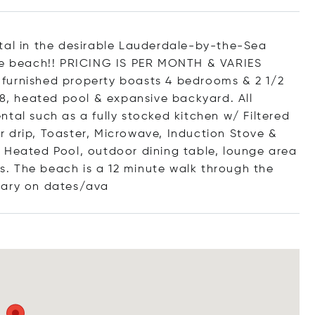
tal in the desirable Lauderdale-by-the-Sea
the beach!! PRICING IS PER MONTH & VARIES
furnished property boasts 4 bedrooms & 2 1/2
 8, heated pool & expansive backyard. All
rental such as a fully stocked kitchen w/ Filtered
 drip, Toaster, Microwave, Induction Stove &
 Heated Pool, outdoor dining table, lounge area
. The beach is a 12 minute walk through the
vary on date
s/ava