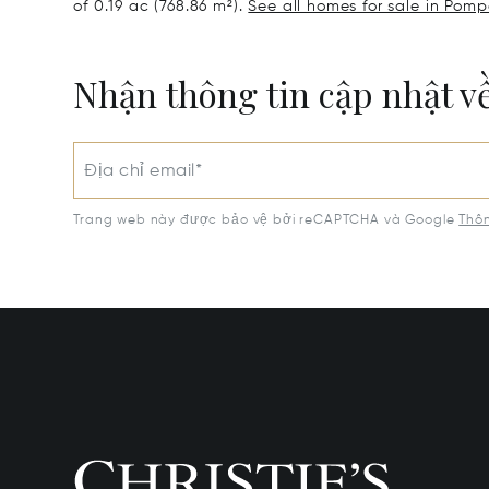
of 0.19 ac (768.86 m²).
See all homes for sale in Pom
Nhận thông tin cập nhật v
Địa chỉ email*
Trang web này được bảo vệ bởi reCAPTCHA và Google
Thôn