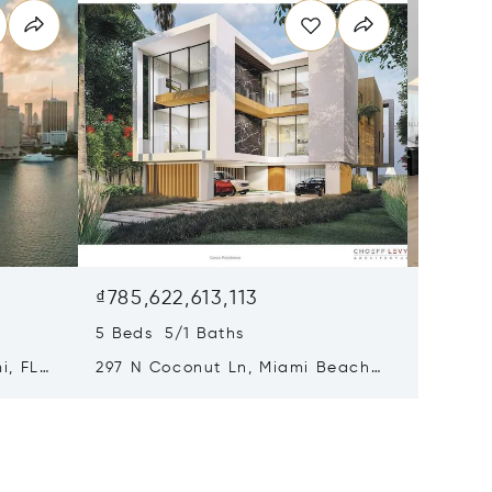
₫785,622,613,113
₫551,7
5 Beds 5/1 Baths
4 Beds 
i, FL
297 N Coconut Ln, Miami Beach,
8955 Ne
FL 33139
FL 3315