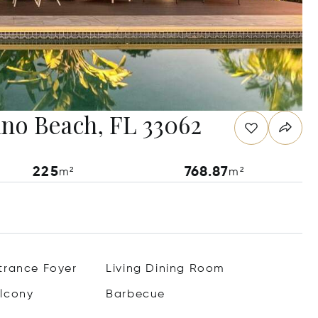
ano Beach, FL 33062
225
768.87
m²
m²
trance Foyer
Living Dining Room
lcony
Barbecue