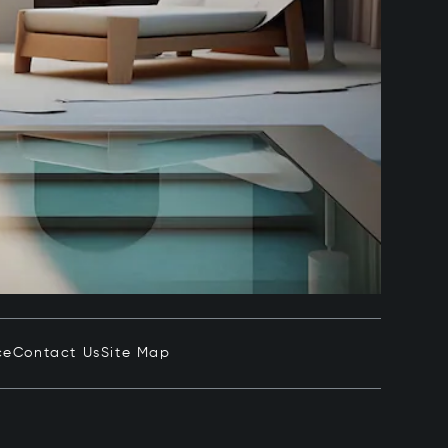
ce
Contact Us
Site Map