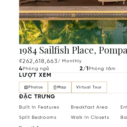
1984 Sailfish Place, Pomp
₫262,618,663
/ Monthly
4
2/1
Phòng ngủ
Phòng tắm
LƯỢT XEM
Photos
Map
Virtual Tour
ĐẶC TRƯNG
Built In Features
Breakfast Area
En
Split Bedrooms
Walk In Closets
Ba