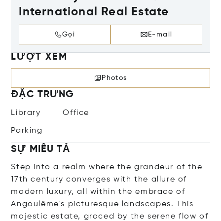
International Real Estate
Gọi
E-mail
LƯỢT XEM
Photos
ĐẶC TRƯNG
Library
Office
Parking
SỰ MIÊU TẢ
Step into a realm where the grandeur of the
17th century converges with the allure of
modern luxury, all within the embrace of
Angoulême's picturesque landscapes. This
majestic estate, graced by the serene flow of