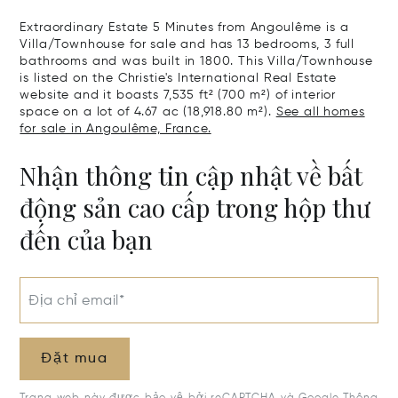
Charente
Extraordinary Estate 5 Minutes from Angoulême is a
Villa/Townhouse for sale and has 13 bedrooms, 3 full
bathrooms and was built in 1800. This Villa/Townhouse
is listed on the Christie's International Real Estate
website and it boasts 7,535 ft² (700 m²) of interior
space on a lot of 4.67 ac (18,918.80 m²).
See all homes
for sale in Angoulême, France.
Nhận thông tin cập nhật về bất
động sản cao cấp trong hộp thư
đến của bạn
Địa chỉ email*
Đặt mua