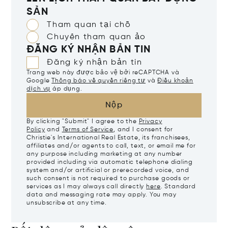
SẢN
Tham quan tại chỗ
Chuyến tham quan ảo
ĐĂNG KÝ NHẬN BẢN TIN
Đăng ký nhận bản tin
Trang web này được bảo vệ bởi reCAPTCHA và
Google
Thông báo về quyền riêng tư
và
Điều khoản
dịch vụ
áp dụng.
Nộp
By clicking "Submit" I agree to the
Privacy
Policy
and
Terms of Service
, and I consent for
Christie's International Real Estate, its franchisees,
affiliates and/or agents to call, text, or email me for
any purpose including marketing at any number
provided including via automatic telephone dialing
system and/or artificial or prerecorded voice, and
such consent is not required to purchase goods or
services as I may always call directly
here
. Standard
data and messaging rate may apply. You may
unsubscribe at any time.