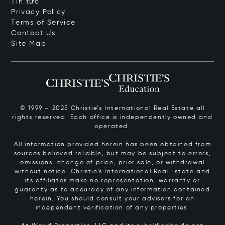
Tin tức
Privacy Policy
Terms of Service
Contact Us
Site Map
© 1999 – 2025 Christie’s International Real Estate all
rights reserved. Each office is independently owned and
operated.
All information provided herein has been obtained from
sources believed reliable, but may be subject to errors,
omissions, change of price, prior sale, or withdrawal
without notice. Christie’s International Real Estate and
its affiliates make no representation, warranty or
guaranty as to accuracy of any information contained
herein. You should consult your advisors for an
independent verification of any properties.