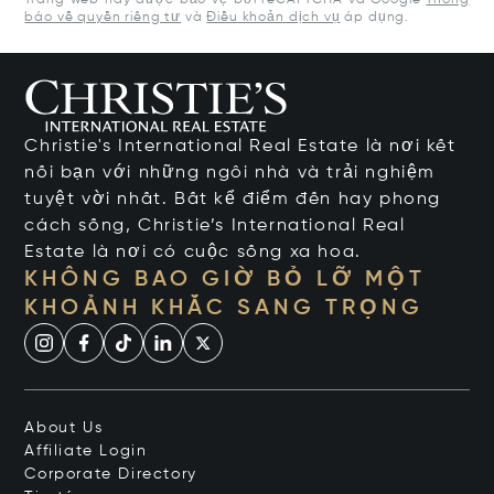
Trang web này được bảo vệ bởi reCAPTCHA và Google
Thông
báo về quyền riêng tư
và
Điều khoản dịch vụ
áp dụng.
Christie's International Real Estate là nơi kết
nối bạn với những ngôi nhà và trải nghiệm
tuyệt vời nhất. Bất kể điểm đến hay phong
cách sống, Christie’s International Real
Estate là nơi có cuộc sống xa hoa.
KHÔNG BAO GIỜ BỎ LỠ MỘT
KHOẢNH KHẮC SANG TRỌNG
About Us
Affiliate Login
Corporate Directory