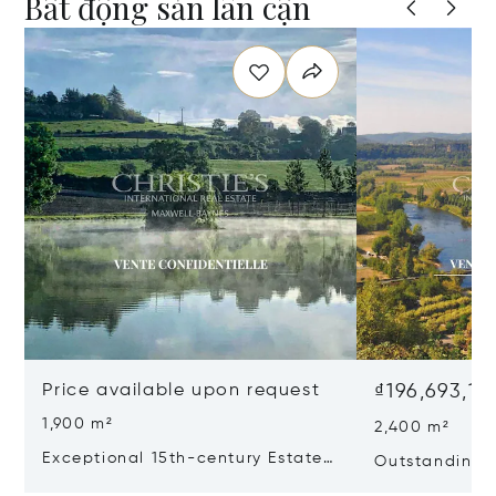
Bất động sản lân cận
Price available upon request
₫196,693,18
1,900 m²
2,400 m²
Exceptional 15th-century Estate
Outstanding E
In The Heart Of Southern
Dordogne