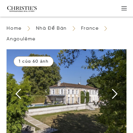
Home
Nhà Để Bán
France
Angoulême
1 của 60 ảnh