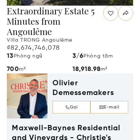
Extraordinary Estate 5
Minutes from
Angoulême
Villa TRONG Angoulême
₫82,674,746,078
13
3/6
Phòng ngủ
Phòng tắm
700
18,918.98
m²
m²
Olivier
Demessemakers
Gọi
E-mail
Maxwell-Baynes Residential
and Vineyards - Christie's