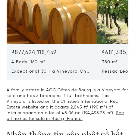
₫877,624,118,459
₫681,385,18
4 Beds 160 m²
380 m²
Exceptional 30 Ha Vineyard On
Pessac Léogn
The Right Bank
Hectares, Top 
A family estate in AOC Côtes de Bourg is a Vineyard for
sale and has 3 bedrooms, 1 full bathrooms. This
Vineyard is listed on the Christie's International Real
Estate website and it boasts 2,045 ft² (190 m²) of
interior space on a lot of 48.06 ac (194,498.23 m²).
See
all homes for sale in Bourg, France.
Nhận thông tin cập nhật về bất