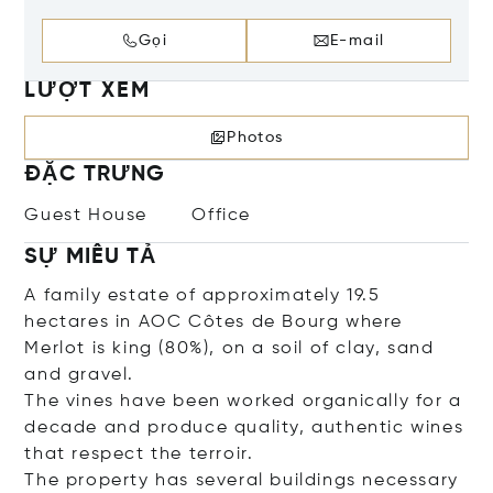
Gọi
E-mail
LƯỢT XEM
Photos
ĐẶC TRƯNG
Guest House
Office
SỰ MIÊU TẢ
A family estate of approximately 19.5
hectares in AOC Côtes de Bourg where
Merlot is king (80%), on a soil of clay, sand
and gravel.
The vines have been worked organically for a
decade and produce quality, authentic wines
that respect the terroir.
The property has several buildings necessary