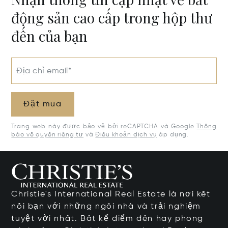
động sản cao cấp trong hộp thư
đến của bạn
Địa chỉ email*
Đặt mua
Trang web này được bảo vệ bởi reCAPTCHA và Google
Thông
báo về quyền riêng tư
và
Điều khoản dịch vụ
áp dụng.
Christie's International Real Estate là nơi kết
nối bạn với những ngôi nhà và trải nghiệm
tuyệt vời nhất. Bất kể điểm đến hay phong