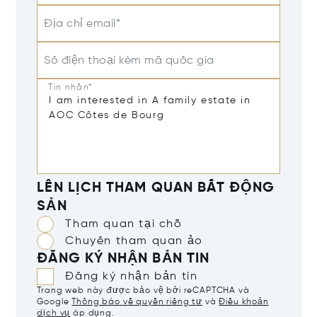
Địa chỉ email*
Số điện thoại kèm mã quốc gia
Tin nhắn*
LÊN LỊCH THAM QUAN BẤT ĐỘNG
SẢN
Tham quan tại chỗ
Chuyến tham quan ảo
ĐĂNG KÝ NHẬN BẢN TIN
Đăng ký nhận bản tin
Trang web này được bảo vệ bởi reCAPTCHA và
Google
Thông báo về quyền riêng tư
và
Điều khoản
dịch vụ
áp dụng.