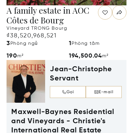
A family estate in AOC
Côtes de Bourg
Vineyard TRONG Bourg
₫38,520,968,521
3
1
Phòng ngủ
Phòng tắm
190
194,500.04
m²
m²
Jean-Christophe
Servant
Gọi
E-mail
Maxwell-Baynes Residential
and Vineyards - Christie's
International Real Estate