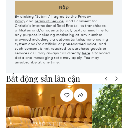
Nộp
By clicking "Submit" I agree to the
Privacy
Policy
and
Terms of Service
, and I consent for
Christie's International Real Estate, its franchisees,
affiliates and/or agents to call, text, or email me for
any purpose including marketing at any number
provided including via automatic telephone dialing
system and/or artificial or prerecorded voice, and
such consent is not required to purchase goods or
services as I may always call directly
here
. Standard
data and messaging rate may apply. You may
unsubscribe at any time.
Bất động sản lân cận