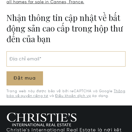
all homes for sale in Cannes, France.
Nhận thông tin cập nhật về bất
động sản cao cấp trong hộp thư
đến của bạn
Địa chỉ email*
Đặt mua
Trang web này được bảo vệ bởi reCAPTCHA và Google
Thông
báo về quyền riêng tư
và
Điều khoản dịch vụ
áp dụng.
Christie's International Real Estate là nơi kết