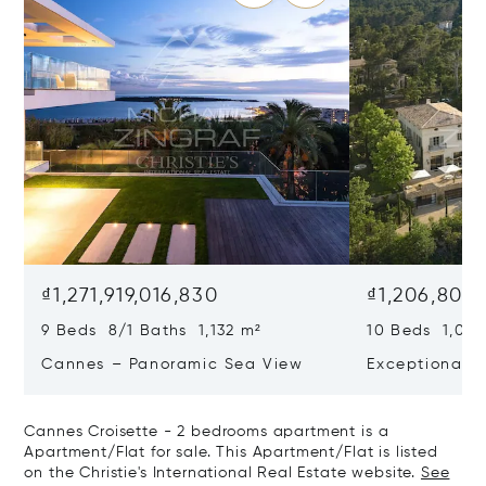
₫1,271,919,016,830
₫1,206,808,
9 Beds 8/1 Baths 1,132 m²
10 Beds 1,020
Cannes – Panoramic Sea View
Exceptional P
Art Of Living
Cannes Croisette - 2 bedrooms apartment is a
Apartment/Flat for sale. This Apartment/Flat is listed
on the Christie's International Real Estate website.
See