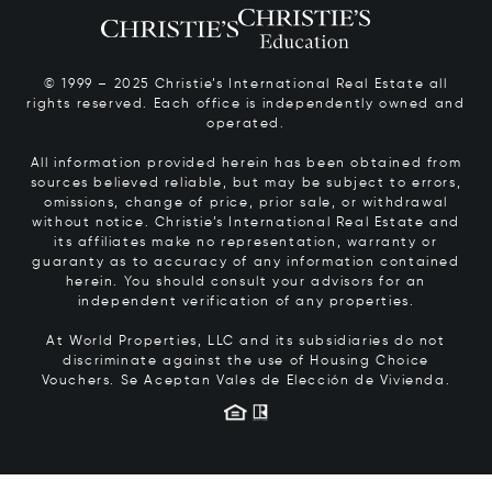
© 1999 – 2025 Christie’s International Real Estate all
rights reserved. Each office is independently owned and
operated.
All information provided herein has been obtained from
sources believed reliable, but may be subject to errors,
omissions, change of price, prior sale, or withdrawal
without notice. Christie’s International Real Estate and
its affiliates make no representation, warranty or
guaranty as to accuracy of any information contained
herein. You should consult your advisors for an
independent verification of any properties.
At World Properties, LLC and its subsidiaries do not
discriminate against the use of Housing Choice
Vouchers.
Se Aceptan Vales de Elección de Vivienda.