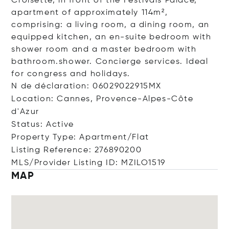
Croisette, in front of the Festivals Palace,
apartment of approximately 114m²,
comprising: a living room, a dining room, an
equipped kitchen, an en-suite bedroom with
shower room and a master bedroom with
bathroom.shower. Concierge services. Ideal
for congress and holidays.
N de déclaration: 06029022915MX
Location: Cannes, Provence-Alpes-Côte
d'Azur
Status: Active
Property Type: Apartment/Flat
Listing Reference: 276890200
MLS/Provider Listing ID: MZILO1519
MAP