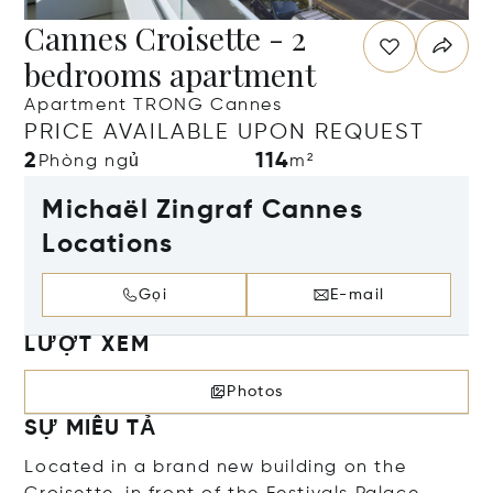
Cannes Croisette - 2
bedrooms apartment
Apartment TRONG Cannes
PRICE AVAILABLE UPON REQUEST
2
114
Phòng ngủ
m²
Michaël Zingraf Cannes
Locations
Gọi
E-mail
LƯỢT XEM
Photos
SỰ MIÊU TẢ
Located in a brand new building on the