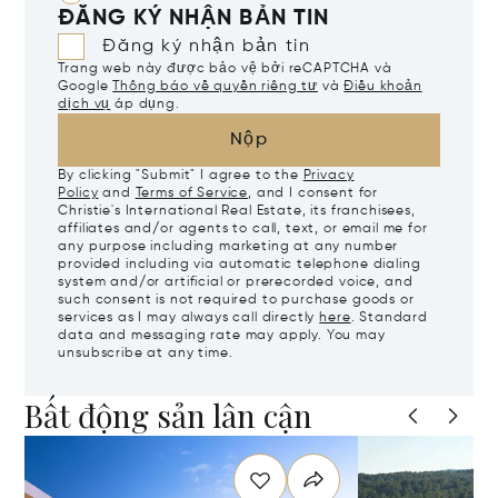
ĐĂNG KÝ NHẬN BẢN TIN
Đăng ký nhận bản tin
Trang web này được bảo vệ bởi reCAPTCHA và
Google
Thông báo về quyền riêng tư
và
Điều khoản
dịch vụ
áp dụng.
Nộp
By clicking "Submit" I agree to the
Privacy
Policy
and
Terms of Service
, and I consent for
Christie's International Real Estate, its franchisees,
affiliates and/or agents to call, text, or email me for
any purpose including marketing at any number
provided including via automatic telephone dialing
system and/or artificial or prerecorded voice, and
such consent is not required to purchase goods or
services as I may always call directly
here
. Standard
data and messaging rate may apply. You may
unsubscribe at any time.
Bất động sản lân cận