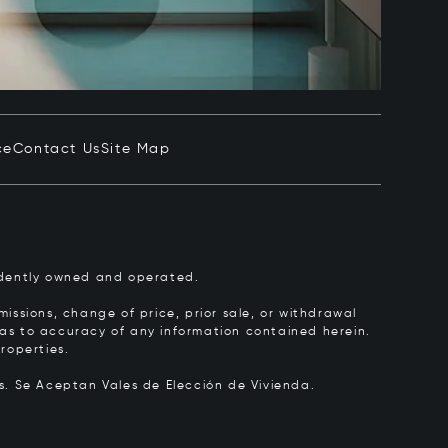
ce
Contact Us
Site Map
pendently owned and operated.
issions, change of price, prior sale, or withdrawal
y as to accuracy of any information contained herein.
roperties.
rs.
Se Aceptan Vales de Elección de Vivienda.