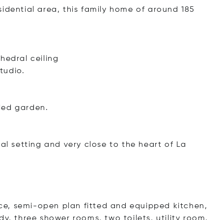
idential area, this family home of around 185
hedral ceiling
tudio.
ded garden.
al setting and very close to the heart of La
lace, semi-open plan fitted and equipped kitchen,
y, three shower rooms, two toilets, utility room,