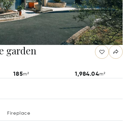
ge garden
185
1,984.04
m²
m²
Fireplace