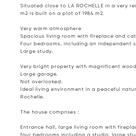
Situated close to LA ROCHELLE in a very res
m2 is built on a plot of 1984 m2.
Very warm atmosphere
Spacious living room with fireplace and cat
Four bedrooms, including an independent s
Large study.
Very bright property with magnificent woo
Large garage.
Not overlooked.
Ideal living environment in a peaceful natur
Rochelle.
The house comprises :
Entrance hall, large living room with firep
four bedrooms including a studio, large stud