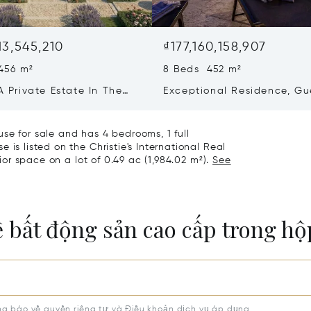
13,545,210
₫177,160,158,907
456 m²
8 Beds 452 m²
 A Private Estate In The
Exceptional Residence, Gu
f Saint-martin-de-ré
House & Collector’s Garag
Bois-plage-en-ré
se for sale and has 4 bedrooms, 1 full
 is listed on the Christie's International Real
rior space on a lot of 0.49 ac (1,984.02 m²).
See
ề bất động sản cao cấp trong h
g báo về quyền riêng tư
và
Điều khoản dịch vụ
áp dụng.