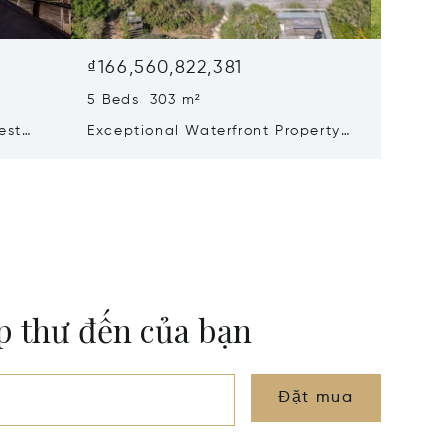
₫166,560,822,381
₫160,5
5 Beds 303 m²
8 Beds 
est
Exceptional Waterfront Property
Renovat
e – Le
– Elegance And Absolute Privacy
ộp thư đến của bạn
Đặt mua