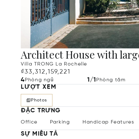
Architect House with lar
Villa TRONG La Rochelle
₫33,312,159,221
4
1/1
Phòng ngủ
Phòng tắm
LƯỢT XEM
Photos
ĐẶC TRƯNG
Office
Parking
Handicap Features
SỰ MIÊU TẢ