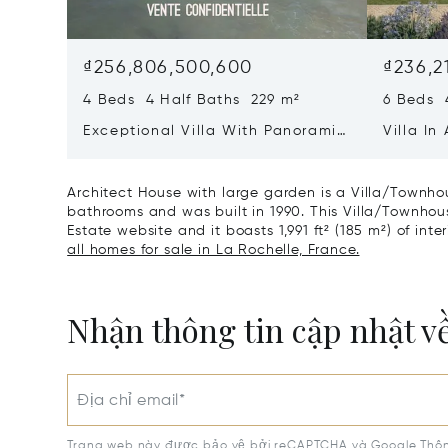
₫256,806,500,600
₫236,2
4 Beds 4 Half Baths 229 m²
6 Beds 
Exceptional Villa With Panoramic
Villa In
Sea View - Ile De Re
Heart O
Architect House with large garden is a Villa/Townhou
bathrooms and was built in 1990. This Villa/Townhouse
Estate website and it boasts 1,991 ft² (185 m²) of inte
all homes for sale in La Rochelle, France.
Nhận thông tin cập nhật v
Địa chỉ email*
Trang web này được bảo vệ bởi reCAPTCHA và Google
Thôn