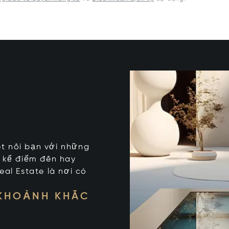
kết nối bạn với những
t kể điểm đến hay
eal Estate là nơi có
 KHOẢNH KHẮC