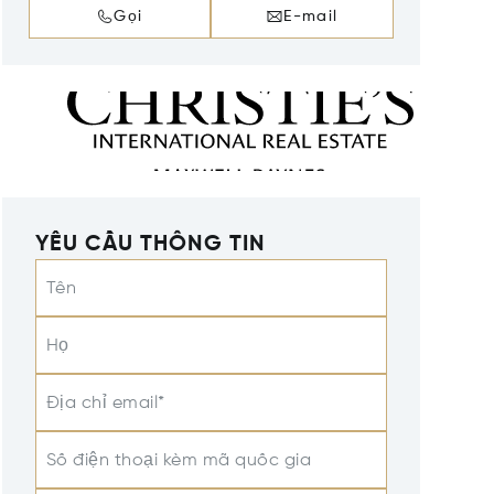
Gọi
E-mail
YÊU CẦU THÔNG TIN
Tên
Họ
Địa chỉ email*
Số điện thoại kèm mã quốc gia