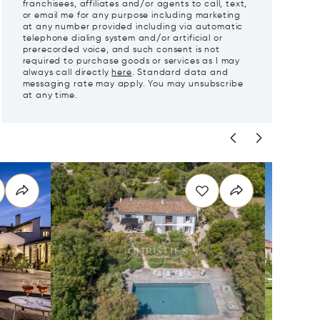
franchisees, affiliates and/or agents to call, text,
or email me for any purpose including marketing
at any number provided including via automatic
telephone dialing system and/or artificial or
prerecorded voice, and such consent is not
required to purchase goods or services as I may
always call directly
here
. Standard data and
messaging rate may apply. You may unsubscribe
at any time.