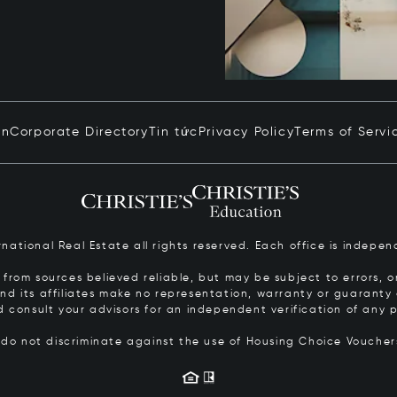
in
Corporate Directory
Tin tức
Privacy Policy
Terms of Servi
ernational Real Estate all rights reserved. Each office is inde
from sources believed reliable, but may be subject to errors, om
 and its affiliates make no representation, warranty or guarant
d consult your advisors for an independent verification of any p
s do not discriminate against the use of Housing Choice Vouche