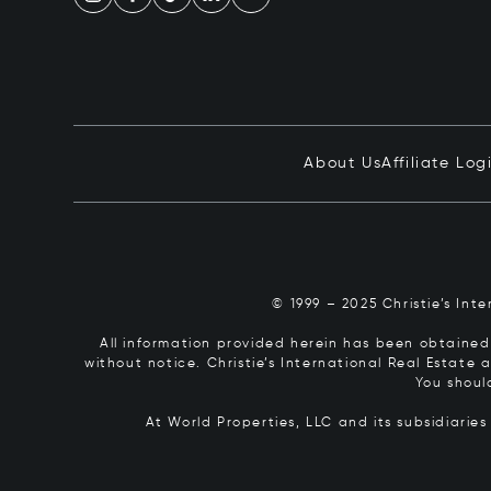
About Us
Affiliate Log
© 1999 – 2025 Christie’s Int
All information provided herein has been obtained 
without notice. Christie’s International Real Estate
You shoul
At World Properties, LLC and its subsidiarie