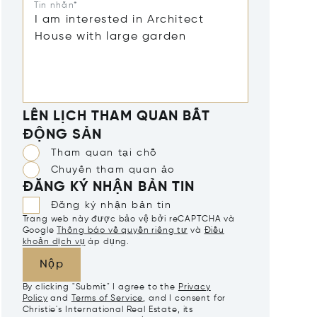
Tin nhắn*
LÊN LỊCH THAM QUAN BẤT
ĐỘNG SẢN
Tham quan tại chỗ
Chuyến tham quan ảo
ĐĂNG KÝ NHẬN BẢN TIN
Đăng ký nhận bản tin
Trang web này được bảo vệ bởi reCAPTCHA và
Google
Thông báo về quyền riêng tư
và
Điều
khoản dịch vụ
áp dụng.
Nộp
By clicking "Submit" I agree to the
Privacy
Policy
and
Terms of Service
, and I consent for
Christie's International Real Estate, its