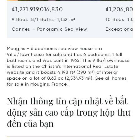
₫1,271,919,016,830
₫1,206,808,
9 Beds 8/1 Baths 1,132 m²
10 Beds 1,020
Cannes – Panoramic Sea View
Exceptional P
Art Of Living
Mougins - 6 bedrooms sea view house is a
Villa/Townhouse for sale and has 6 bedrooms, 1 full
bathrooms and was built in 1965. This Villa/Townhouse
is listed on the Christie's International Real Estate
website and it boasts 4,198 ft² (390 m²) of interior
space on a lot of 0.63 ac (2,534.93 m²).
See all homes
for sale in Mougins, France.
Nhận thông tin cập nhật về bất
động sản cao cấp trong hộp thư
đến của bạn