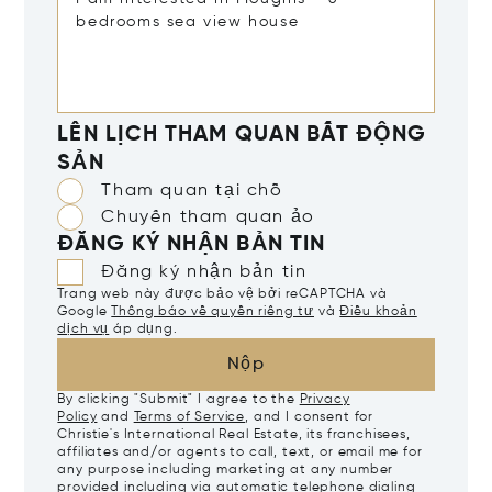
LÊN LỊCH THAM QUAN BẤT ĐỘNG
SẢN
Tham quan tại chỗ
Chuyến tham quan ảo
ĐĂNG KÝ NHẬN BẢN TIN
Đăng ký nhận bản tin
Trang web này được bảo vệ bởi reCAPTCHA và
Google
Thông báo về quyền riêng tư
và
Điều khoản
dịch vụ
áp dụng.
Nộp
By clicking "Submit" I agree to the
Privacy
Policy
and
Terms of Service
, and I consent for
Christie's International Real Estate, its franchisees,
affiliates and/or agents to call, text, or email me for
any purpose including marketing at any number
provided including via automatic telephone dialing