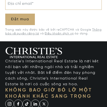
Địa chỉ email*
Đặt mua
Trang web này được bảo vệ bởi reCAPTCHA và Google
Thông
báo về quyền riêng tư
và
Điều khoản dịch vụ
áp dụng.
Christie's International Real Estate là nơi kết
nối bạn với những ngôi nhà và trải nghiệm
tuyệt vời nhất. Bất kể điểm đến hay phong
cách sống, Christie’s International Real
Estate là nơi có cuộc sống xa hoa.
KHÔNG BAO GIỜ BỎ LỠ MỘT
KHOẢNH KHẮC SANG TRỌNG