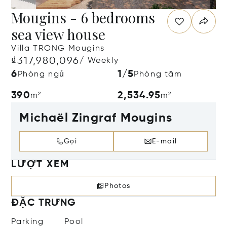
Mougins - 6 bedrooms
sea view house
Villa TRONG Mougins
₫317,980,096
/ Weekly
6
1/5
Phòng ngủ
Phòng tắm
390
2,534.95
m²
m²
Michaël Zingraf Mougins
Gọi
E-mail
LƯỢT XEM
Photos
ĐẶC TRƯNG
Parking
Pool