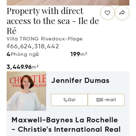
Property with direct
access to the sea - Ile de
Ré
Villa TRONG Rivedoux-Plage
₫66,624,318,442
4
199
Phòng ngủ
m²
3,449.96
m²
Jennifer Dumas
Gọi
E-mail
Maxwell-Baynes La Rochelle
- Christie's International Real