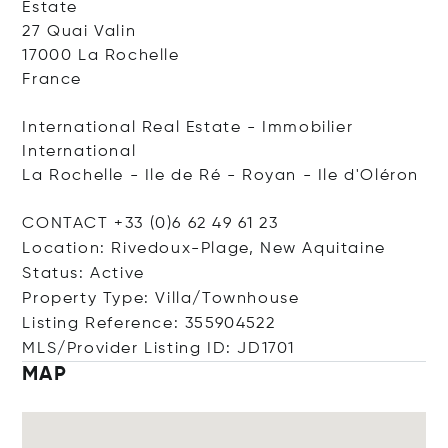
Estate
27 Quai Valin
17000 La Rochelle
France
International Real Estate - Immobilier
International
La Rochelle - Ile de Ré - Royan - Ile d'Oléron
CONTACT +33 (0)6 62 49 61 23
Location: Rivedoux-Plage, New Aquitaine
Status: Active
Property Type: Villa/Townhouse
Listing Reference: 355904522
MLS/Provider Listing ID: JD1701
MAP