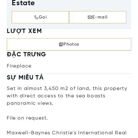
Estate
Gọi
E-mail
LƯỢT XEM
Photos
ĐẶC TRƯNG
Fireplace
SỰ MIÊU TẢ
Set in almost 3,450 m2 of land, this property
with direct access to the sea boasts
panoramic views.
File on request.
Maxwell-Baynes Christie's International Real