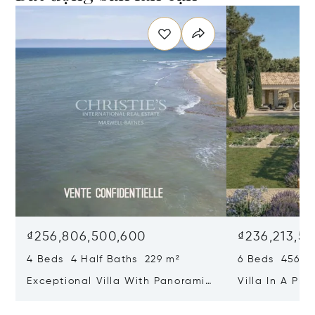
₫256,806,500,600
₫236,213,54
4 Beds 4 Half Baths 229 m²
6 Beds 456 m
Exceptional Villa With Panoramic
Villa In A Pri
Sea View - Ile De Re
Heart Of Sain