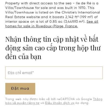
Property with direct access to the sea - Ile de Ré is a
Villa/Townhouse for sale and was built in 1970. This
Villa/Townhouse is listed on the Christie's International
Real Estate website and it boasts 2,142 ft² (199 m²) of
interior space on a lot of 0.85 ac (3,449.93 m²).
See all
homes for sale in Rivedoux-Plage, France.
Nhận thông tin cập nhật về bất
động sản cao cấp trong hộp thư
đến của bạn
Địa chỉ email*
Đặt mua
Trang web này được bảo vệ bởi reCAPTCHA và Google
Thông
báo về quyền riêng tư
và
Điều khoản dịch vụ
áp dụng.