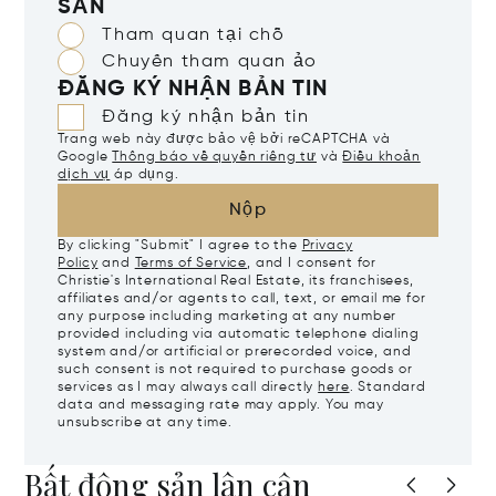
SẢN
Tham quan tại chỗ
Chuyến tham quan ảo
ĐĂNG KÝ NHẬN BẢN TIN
Đăng ký nhận bản tin
Trang web này được bảo vệ bởi reCAPTCHA và
Google
Thông báo về quyền riêng tư
và
Điều khoản
dịch vụ
áp dụng.
Nộp
By clicking "Submit" I agree to the
Privacy
Policy
and
Terms of Service
, and I consent for
Christie's International Real Estate, its franchisees,
affiliates and/or agents to call, text, or email me for
any purpose including marketing at any number
provided including via automatic telephone dialing
system and/or artificial or prerecorded voice, and
such consent is not required to purchase goods or
services as I may always call directly
here
. Standard
data and messaging rate may apply. You may
unsubscribe at any time.
Bất động sản lân cận