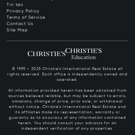
Tin tức
Privacy Policy
Terms of Service
Contact Us
Site Map
© 1999 – 2025 Christie’s International Real Estate all
rights reserved. Each office is independently owned and
operated.
All information provided herein has been obtained from
sources believed reliable, but may be subject to errors,
omissions, change of price, prior sale, or withdrawal
without notice. Christie’s International Real Estate and
its affiliates make no representation, warranty or
guaranty as to accuracy of any information contained
herein. You should consult your advisors for an
independent verification of any properties.