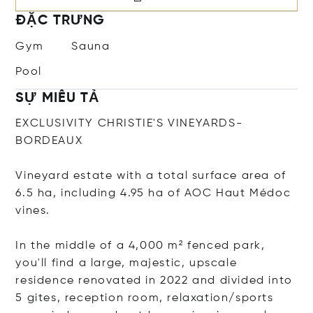
ĐẶC TRƯNG
Gym
Sauna
Pool
SỰ MIÊU TẢ
EXCLUSIVITY CHRISTIE'S VINEYARDS-
BORDEAUX
Vineyard estate with a total surface area of
6.5 ha, including 4.95 ha of AOC Haut Médoc
vines.
In the middle of a 4,000 m² fenced park,
you'll find a large, majestic, upscale
residence renovated in 2022 and divided into
5 gites, reception room, relaxation/sports