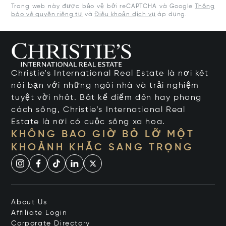
Trang web này được bảo vệ bởi reCAPTCHA và Google
Thông
báo về quyền riêng tư
và
Điều khoản dịch vụ
áp dụng.
Christie's International Real Estate là nơi kết
nối bạn với những ngôi nhà và trải nghiệm
tuyệt vời nhất. Bất kể điểm đến hay phong
cách sống, Christie’s International Real
Estate là nơi có cuộc sống xa hoa.
KHÔNG BAO GIỜ BỎ LỠ MỘT
KHOẢNH KHẮC SANG TRỌNG
About Us
Affiliate Login
Corporate Directory