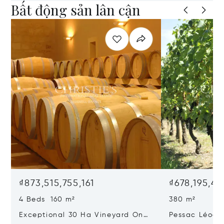
Bất động sản lân cận
₫873,515,755,161
₫678,195,45
4 Beds 160 m²
380 m²
Exceptional 30 Ha Vineyard On
Pessac Léogn