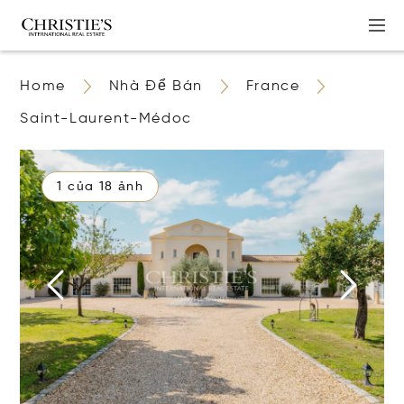
Home
Nhà Để Bán
France
Saint-Laurent-Médoc
1 của 18 ảnh