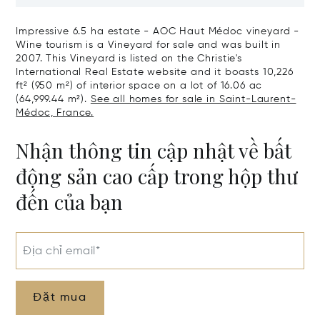
The Right Bank
Hectares, Top 
Impressive 6.5 ha estate - AOC Haut Médoc vineyard -
Wine tourism is a Vineyard for sale and was built in
2007. This Vineyard is listed on the Christie's
International Real Estate website and it boasts 10,226
ft² (950 m²) of interior space on a lot of 16.06 ac
(64,999.44 m²).
See all homes for sale in Saint-Laurent-
Médoc, France.
Nhận thông tin cập nhật về bất
động sản cao cấp trong hộp thư
đến của bạn
Địa chỉ email*
Đặt mua