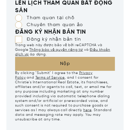
LÊN LỊCH THAM QUAN BẤT ĐỘNG
SẢN
Tham quan tại chỗ
Chuyến tham quan ảo
ĐĂNG KÝ NHẬN BẢN TIN
Đăng ký nhận bản tin
Trang web này được bảo vệ bởi reCAPTCHA và
Google
Thông báo về quyền riêng tư
và
Điều khoản
dịch vụ
áp dụng.
Nộp
By clicking "Submit" I agree to the
Privacy
Policy
and
Terms of Service
, and I consent for
Christie's International Real Estate, its franchisees,
affiliates and/or agents to call, text, or email me for
any purpose including marketing at any number
provided including via automatic telephone dialing
system and/or artificial or prerecorded voice, and
such consent is not required to purchase goods or
services as I may always call directly
here
. Standard
data and messaging rate may apply. You may
unsubscribe at any time.