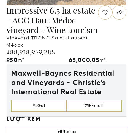
Impressive 6.5 ha estate
- AOC Haut Médoc
vineyard - Wine tourism
Vineyard TRONG Saint-Laurent-
Médoc
₫88,918,959,285
950
65,000.05
m²
m²
Maxwell-Baynes Residential
and Vineyards - Christie's
International Real Estate
Gọi
E-mail
LƯỢT XEM
Photos