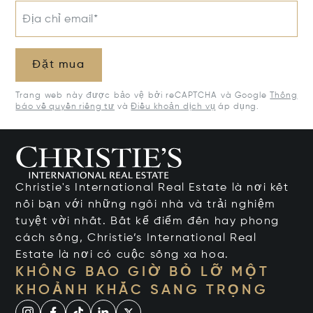
Địa chỉ email*
Đặt mua
Trang web này được bảo vệ bởi reCAPTCHA và Google
Thông
báo về quyền riêng tư
và
Điều khoản dịch vụ
áp dụng.
Christie's International Real Estate là nơi kết
nối bạn với những ngôi nhà và trải nghiệm
tuyệt vời nhất. Bất kể điểm đến hay phong
cách sống, Christie’s International Real
Estate là nơi có cuộc sống xa hoa.
KHÔNG BAO GIỜ BỎ LỠ MỘT
KHOẢNH KHẮC SANG TRỌNG