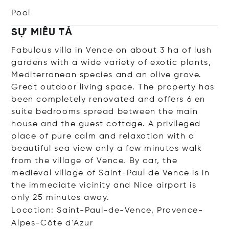
Pool
SỰ MIÊU TẢ
Fabulous villa in Vence on about 3 ha of lush
gardens with a wide variety of exotic plants,
Mediterranean species and an olive grove.
Great outdoor living space. The property has
been completely renovated and offers 6 en
suite bedrooms spread between the main
house and the guest cottage. A privileged
place of pure calm and relaxation with a
beautiful sea view only a few minutes walk
from the village of Vence. By car, the
medieval village of Saint-Paul de Vence is in
the immediate vicinity and Nice airport is
only 25 minutes away.
Location: Saint-Paul-de-Vence, Provence-
Alpes-Côte d'Azur