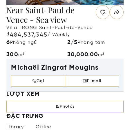
Near Saint-Paul de
Vence - Sea view
Villa TRONG Saint-Paul-de-Vence
₫484,537,345
/ Weekly
6
2/5
Phòng ngủ
Phòng tắm
300
30,000.00
m²
m²
Michaël Zingraf Mougins
Gọi
E-mail
LƯỢT XEM
Photos
ĐẶC TRƯNG
Library
Office