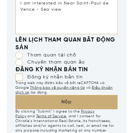
LÊN LỊCH THAM QUAN BẤT ĐỘNG
SẢN
Tham quan tại chỗ
Chuyến tham quan ảo
ĐĂNG KÝ NHẬN BẢN TIN
Đăng ký nhận bản tin
Trang web này được bảo vệ bởi reCAPTCHA và
Google
Thông báo về quyền riêng tư
và
Điều khoản
dịch vụ
áp dụng.
Nộp
By clicking "Submit" I agree to the
Privacy
Policy
and
Terms of Service
, and I consent for
Christie's International Real Estate, its franchisees,
affiliates and/or agents to call, text, or email me for
any purpose including marketing at any number