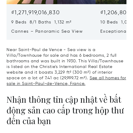
₫1,271,919,016,830
₫1,206,808,
9 Beds 8/1 Baths 1,132 m²
10 Beds 1,020
Cannes – Panoramic Sea View
Exceptional P
Art Of Living
Near Saint-Paul de Vence - Sea view is a
Villa/Townhouse for sale and has 6 bedrooms, 2 full
bathrooms and was built in 1930. This Villa/Townhouse
is listed on the Christie's International Real Estate
website and it boasts 3,229 ft² (300 m²) of interior
space on a lot of 7.41 ac (29,999.72 m²).
See all homes for
sale in Saint-Paul-de-Vence, France.
Nhận thông tin cập nhật về bất
động sản cao cấp trong hộp thư
đến của bạn