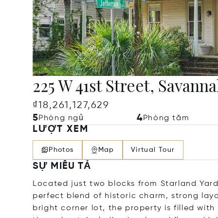
225 W 41st Street, Savann
₫18,261,127,629
5
4
Phòng ngủ
Phòng tắm
LƯỢT XEM
Photos
Map
Virtual Tour
SỰ MIÊU TẢ
Located just two blocks from Starland Yard
perfect blend of historic charm, strong lay
bright corner lot, the property is filled wit