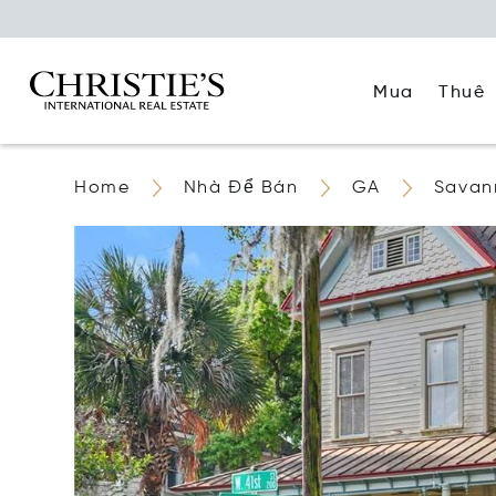
Mua
Thuê
Home
Nhà Để Bán
GA
Savan