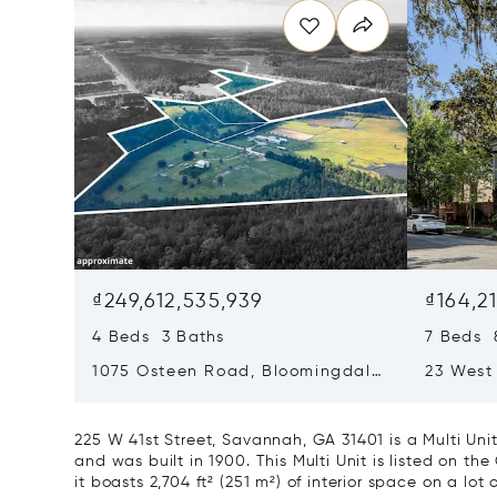
₫249,612,535,939
₫164,2
4 Beds 3 Baths
7 Beds 
1075 Osteen Road, Bloomingdale,
23 West
GA 31302
Savanna
225 W 41st Street, Savannah, GA 31401 is a Multi Uni
and was built in 1900. This Multi Unit is listed on the
it boasts 2,704 ft² (251 m²) of interior space on a lot 