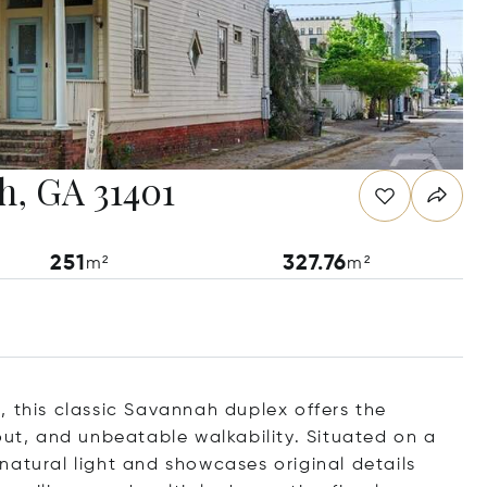
ah, GA 31401
251
327.76
m²
m²
, this classic Savannah duplex offers the
out, and unbeatable walkability. Situated on a
h natural light and showcases original details