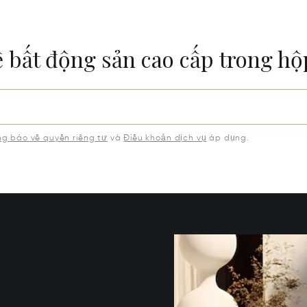
ề bất động sản cao cấp trong h
g báo về quyền riêng tư
và
Điều khoản dịch vụ
áp dụng.