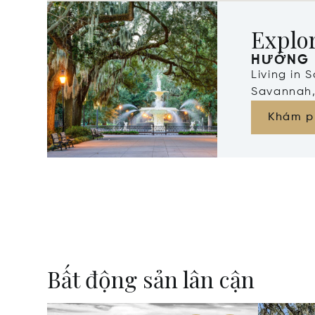
Explo
HƯỚNG 
Living in 
Savannah,
Khám p
Bất động sản lân cận