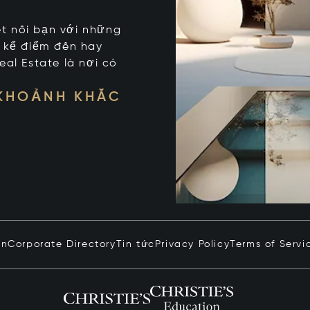
kết nối bạn với những
t kể điểm đến hay
eal Estate là nơi có
 KHOẢNH KHẮC
in
Corporate Directory
Tin tức
Privacy Policy
Terms of Servi