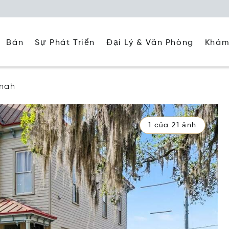
Đại Lý & Văn Phòng
Khám
Bán
Sự Phát Triển
nah
1 của 21 ảnh