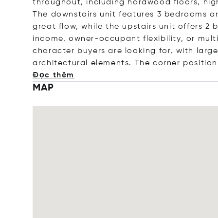
throughout, including hardwood floors, high
The downstairs unit features 3 bedrooms a
great flow, while the upstairs unit offers 
income, owner-occupant flexibility, or multi
character buyers are looking for, with larg
architectural elements. The corner positi
on
Đọc thêm
MAP