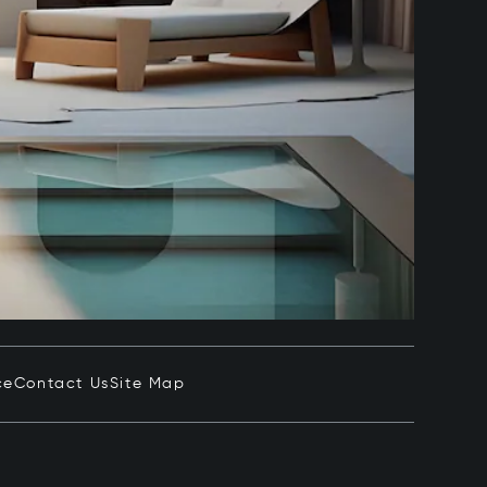
ce
Contact Us
Site Map