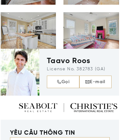
Taavo Roos
License No. 382783 (GA)
Gọi
E-mail
YÊU CẦU THÔNG TIN