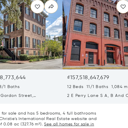
18,773,644
₫157,518,647,679
8/1 Baths
12 Beds 11/1 Baths 1,084 m
 Gordon Street,
2 E Perry Lane S A, B And 
h, GA 31401
Savannah, GA 31401
t for sale and has 5 bedrooms, 4 full bathrooms
 Christie's International Real Estate website and
of 0.08 ac (327.76 m²).
See all homes for sale in