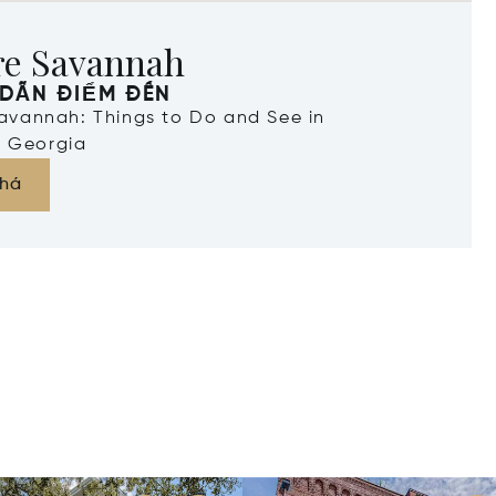
re Savannah
DẪN ĐIỂM ĐẾN
Savannah: Things to Do and See in
 Georgia
há