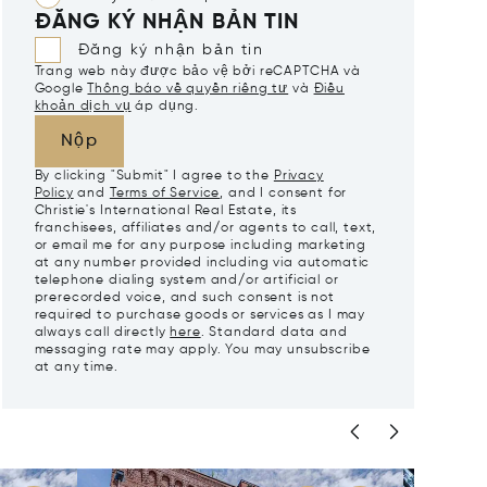
ĐĂNG KÝ NHẬN BẢN TIN
Đăng ký nhận bản tin
Trang web này được bảo vệ bởi reCAPTCHA và
Google
Thông báo về quyền riêng tư
và
Điều
khoản dịch vụ
áp dụng.
Nộp
By clicking "Submit" I agree to the
Privacy
Policy
and
Terms of Service
, and I consent for
Christie's International Real Estate, its
franchisees, affiliates and/or agents to call, text,
or email me for any purpose including marketing
at any number provided including via automatic
telephone dialing system and/or artificial or
prerecorded voice, and such consent is not
required to purchase goods or services as I may
always call directly
here
. Standard data and
messaging rate may apply. You may unsubscribe
at any time.