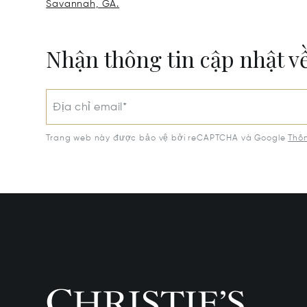
Savannah, GA.
Nhận thông tin cập nhật v
Địa chỉ email*
Trang web này được bảo vệ bởi reCAPTCHA và Google
Thôn