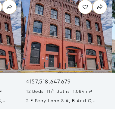
₫157,518,647,679
₫118,2
²
12 Beds 11/1 Baths 1,084 m²
10 Beds
C,
2 E Perry Lane S A, B And C,
109 W L
Savannah, GA 31401
GA 314