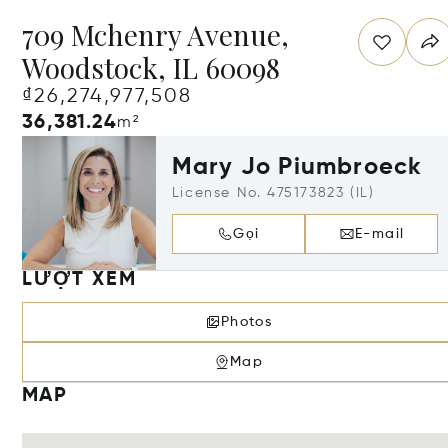
709 Mchenry Avenue,
Woodstock, IL 60098
₫26,274,977,508
36,381.24
m²
Mary Jo Piumbroeck
License No. 475173823 (IL)
Gọi
E-mail
LƯỢT XEM
Photos
Map
MAP