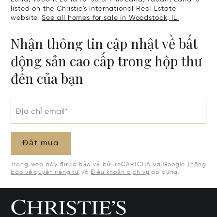
listed on the Christie's International Real Estate
website.
See all homes for sale in Woodstock, IL.
Nhận thông tin cập nhật về bất
động sản cao cấp trong hộp thư
đến của bạn
Địa chỉ email*
Đặt mua
Trang web này được bảo vệ bởi reCAPTCHA và Google
Thông
báo về quyền riêng tư
và
Điều khoản dịch vụ
áp dụng.