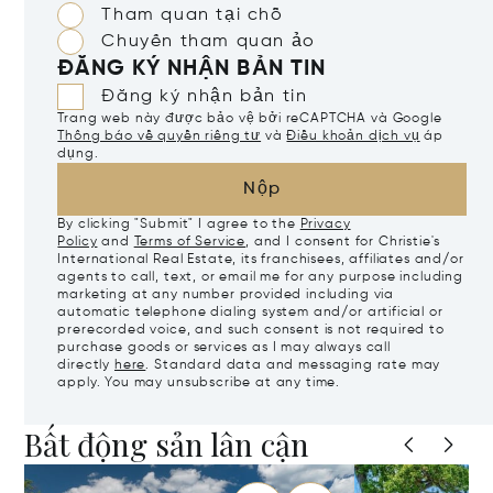
Tham quan tại chỗ
Chuyến tham quan ảo
ĐĂNG KÝ NHẬN BẢN TIN
Đăng ký nhận bản tin
Trang web này được bảo vệ bởi reCAPTCHA và Google
Thông báo về quyền riêng tư
và
Điều khoản dịch vụ
áp
dụng.
Nộp
By clicking "Submit" I agree to the
Privacy
Policy
and
Terms of Service
, and I consent for Christie's
International Real Estate, its franchisees, affiliates and/or
agents to call, text, or email me for any purpose including
marketing at any number provided including via
automatic telephone dialing system and/or artificial or
prerecorded voice, and such consent is not required to
purchase goods or services as I may always call
directly
here
. Standard data and messaging rate may
apply. You may unsubscribe at any time.
Bất động sản lân cận