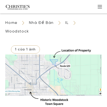
Home
Nhà Để Bán
IL
Woodstock
1 của 1 ảnh