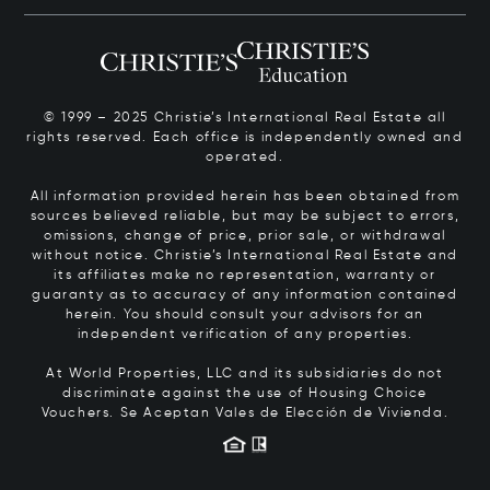
© 1999 – 2025 Christie’s International Real Estate all
rights reserved. Each office is independently owned and
operated.
All information provided herein has been obtained from
sources believed reliable, but may be subject to errors,
omissions, change of price, prior sale, or withdrawal
without notice. Christie’s International Real Estate and
its affiliates make no representation, warranty or
guaranty as to accuracy of any information contained
herein. You should consult your advisors for an
independent verification of any properties.
At World Properties, LLC and its subsidiaries do not
discriminate against the use of Housing Choice
Vouchers.
Se Aceptan Vales de Elección de Vivienda.