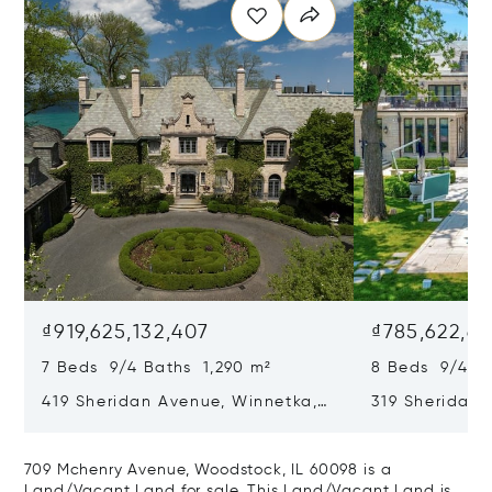
₫919,625,132,407
₫785,622,61
7 Beds 9/4 Baths 1,290 m²
8 Beds 9/4 B
419 Sheridan Avenue, Winnetka,
319 Sheridan 
IL 60093
60093
709 Mchenry Avenue, Woodstock, IL 60098 is a
Land/Vacant Land for sale. This Land/Vacant Land is