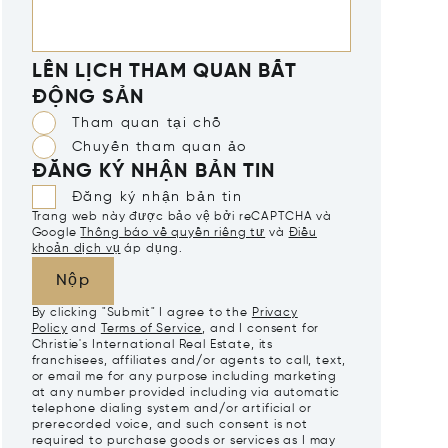
LÊN LỊCH THAM QUAN BẤT
ĐỘNG SẢN
Tham quan tại chỗ
Chuyến tham quan ảo
ĐĂNG KÝ NHẬN BẢN TIN
Đăng ký nhận bản tin
Trang web này được bảo vệ bởi reCAPTCHA và
Google
Thông báo về quyền riêng tư
và
Điều
khoản dịch vụ
áp dụng.
Nộp
By clicking "Submit" I agree to the
Privacy
Policy
and
Terms of Service
, and I consent for
Christie's International Real Estate, its
franchisees, affiliates and/or agents to call, text,
or email me for any purpose including marketing
at any number provided including via automatic
telephone dialing system and/or artificial or
prerecorded voice, and such consent is not
required to purchase goods or services as I may