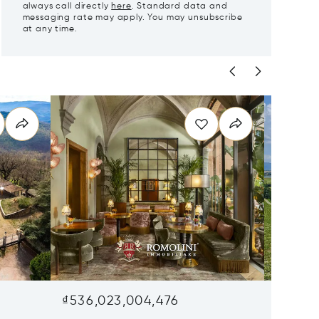
always call directly
here
. Standard data and
messaging rate may apply. You may unsubscribe
at any time.
₫536,023,004,476
₫499,6