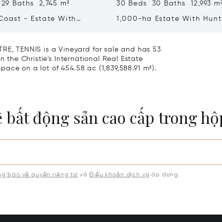
 29 Baths 2,745 m²
30 Beds 30 Baths 12,993 m
Coast - Estate With
1,000-ha Estate With Hunt
Resort And Vineyards For
Reserve For Sale In Tuscan
Grosseto
, TENNIS is a Vineyard for sale and has 53
n the Christie's International Real Estate
 space on a lot of 454.58 ac (1,839,588.91 m²).
ề bất động sản cao cấp trong h
g báo về quyền riêng tư
và
Điều khoản dịch vụ
áp dụng.