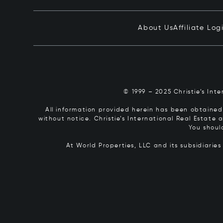
About Us
Affiliate Log
© 1999 – 2025 Christie’s Int
All information provided herein has been obtained 
without notice. Christie’s International Real Estate
You shoul
At World Properties, LLC and its subsidiarie