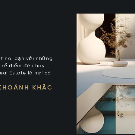
kết nối bạn với những
t kể điểm đến hay
eal Estate là nơi có
 KHOẢNH KHẮC