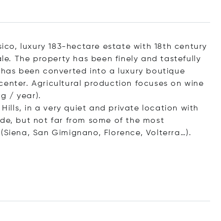
sico, luxury 183-hectare estate with 18th century
ale. The property has been finely and tastefully
d has been converted into a luxury boutique
center. Agricultural production focuses on wine
kg / year).
Hills, in a very quiet and private location with
ide, but not far from some of the most
(Siena, San Gimignano, Florence, Volterra…).