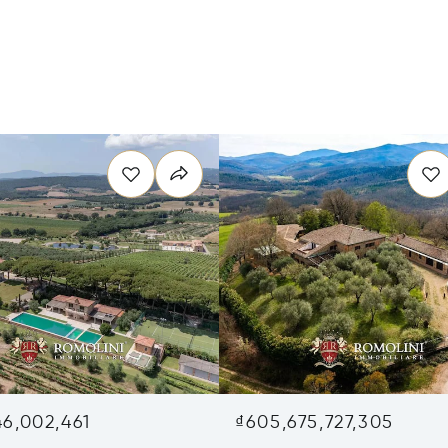
46,002,461
₫605,675,727,305