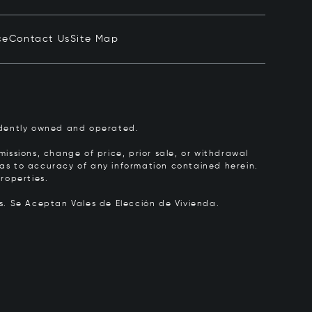
ce
Contact Us
Site Map
pendently owned and operated.
issions, change of price, prior sale, or withdrawal
y as to accuracy of any information contained herein.
roperties.
rs.
Se Aceptan Vales de Elección de Vivienda.