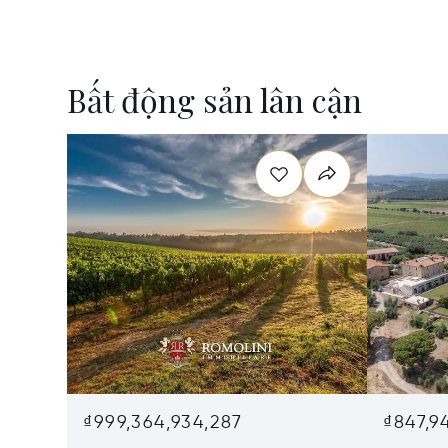
Bất động sản lân cận
₫999,364,934,287
₫847,9