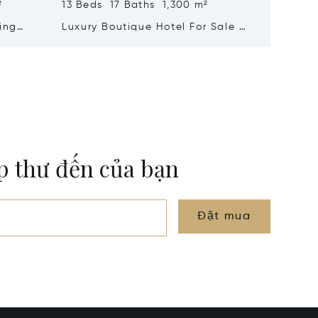
²
13 Beds 17 Baths 1,300 m²
34 Beds
ing
Luxury Boutique Hotel For Sale In
Wine Es
y
Santa Croce, Florence
Vineyar
Sale In
ộp thư đến của bạn
Đặt mua