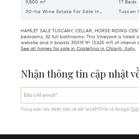
9,800 m²
17 Beds
30-ha Wine Estate For Sale In
Tuscan 
Bolgheri, Tuscan Coast
Luxury 
Sale In 
HAMLET SALE TUSCANY, CELLAR, HORSE RIDING CENTRE
bedrooms, 52 full bathrooms. This Vineyard is listed o
website and it boasts 39,019 ft² (3,625 m²) of interior
See all homes for sale in Castellina in Chianti, Italy.
Nhận thông tin cập nhật v
Địa chỉ email*
Trang web này được bảo vệ bởi reCAPTCHA và Google
Thôn