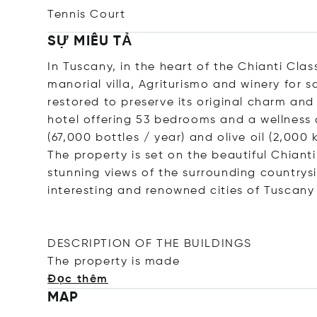
Tennis Court
SỰ MIÊU TẢ
In Tuscany, in the heart of the Chianti Clas
manorial villa, Agriturismo and winery for s
restored to preserve its original charm an
hotel offering 53 bedrooms and a wellness 
(67,000 bottles / year) and olive oil (2,000 
The property is set on the beautiful Chianti 
stunning views of the surrounding countrys
interesting and renowned cities of Tuscany 
DESCRIPTION OF THE BUILDINGS
The property is
made
Đọc thêm
MAP