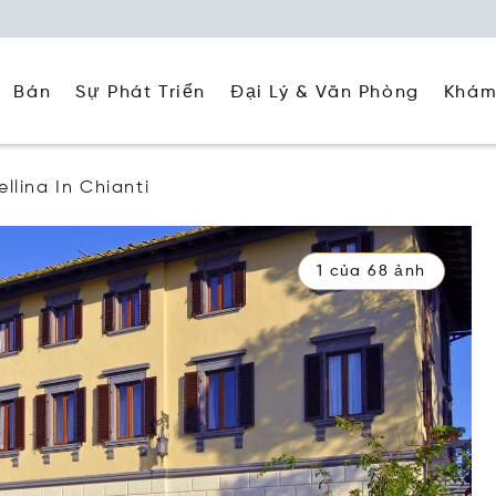
Đại Lý & Văn Phòng
Khám
Bán
Sự Phát Triển
llina In Chianti
1 của 68 ảnh