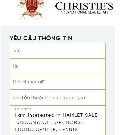
YÊU CẦU THÔNG TIN
Tên
Họ
Địa chỉ email*
Số điện thoại kèm mã quốc gia
Tin nhắn*