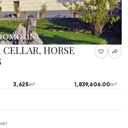
 CELLAR, HORSE
S
3,625
1,839,606.00
m²
m²
ool