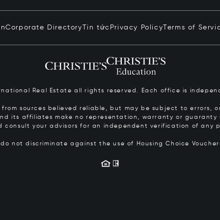
in
Corporate Directory
Tin tức
Privacy Policy
Terms of Servi
ernational Real Estate all rights reserved. Each office is inde
from sources believed reliable, but may be subject to errors, om
 and its affiliates make no representation, warranty or guarant
d consult your advisors for an independent verification of any p
s do not discriminate against the use of Housing Choice Vouche