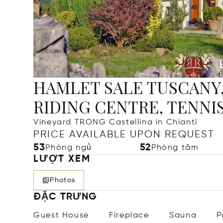
HAMLET SALE TUSCANY,
RIDING CENTRE, TENNI
Vineyard TRONG Castellina in Chianti
PRICE AVAILABLE UPON REQUEST
53
52
Phòng ngủ
Phòng tắm
LƯỢT XEM
Photos
ĐẶC TRƯNG
Guest House
Fireplace
Sauna
P