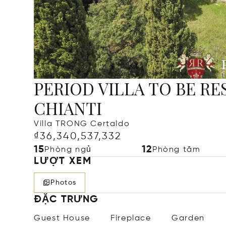
PERIOD VILLA TO BE RE
CHIANTI
Villa TRONG Certaldo
₫36,340,537,332
15
12
Phòng ngủ
Phòng tắm
LƯỢT XEM
Photos
ĐẶC TRƯNG
Guest House
Fireplace
Garden