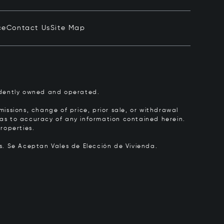
ce
Contact Us
Site Map
pendently owned and operated.
issions, change of price, prior sale, or withdrawal
y as to accuracy of any information contained herein.
roperties.
rs.
Se Aceptan Vales de Elección de Vivienda.