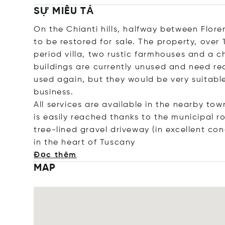
SỰ MIÊU TẢ
On the Chianti hills, halfway between Flor
to be restored for sale. The property, over 1
period villa, two rustic farmhouses and a c
buildings are currently unused and need re
used again, but they would be very suitab
business.
All services are available in the nearby tow
is easily reached thanks to the municipal 
tree-lined gravel driveway (in excellent co
in the heart of Tu
scany
Đọc thêm
MAP