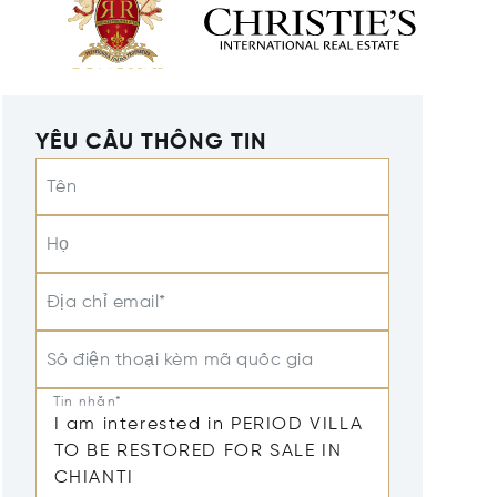
YÊU CẦU THÔNG TIN
Tên
Họ
Địa chỉ email*
Số điện thoại kèm mã quốc gia
Tin nhắn*