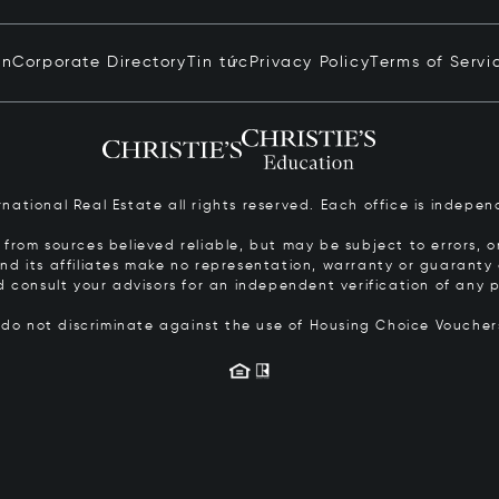
in
Corporate Directory
Tin tức
Privacy Policy
Terms of Servi
ernational Real Estate all rights reserved. Each office is inde
from sources believed reliable, but may be subject to errors, om
 and its affiliates make no representation, warranty or guarant
d consult your advisors for an independent verification of any p
s do not discriminate against the use of Housing Choice Vouche