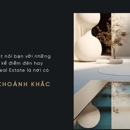
kết nối bạn với những
t kể điểm đến hay
eal Estate là nơi có
 KHOẢNH KHẮC