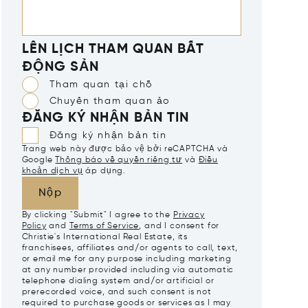
LÊN LỊCH THAM QUAN BẤT
ĐỘNG SẢN
Tham quan tại chỗ
Chuyến tham quan ảo
ĐĂNG KÝ NHẬN BẢN TIN
Đăng ký nhận bản tin
Trang web này được bảo vệ bởi reCAPTCHA và
Google
Thông báo về quyền riêng tư
và
Điều
khoản dịch vụ
áp dụng.
Nộp
By clicking "Submit" I agree to the
Privacy
Policy
and
Terms of Service
, and I consent for
Christie's International Real Estate, its
franchisees, affiliates and/or agents to call, text,
or email me for any purpose including marketing
at any number provided including via automatic
telephone dialing system and/or artificial or
prerecorded voice, and such consent is not
required to purchase goods or services as I may