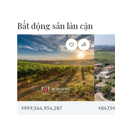
Bất động sản lân cận
₫999,364,934,287
₫847,9