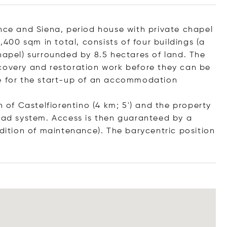
ence and Siena, period house with private chapel
,400 sqm in total, consists of four buildings (a
hapel) surrounded by 8.5 hectares of land. The
covery and restoration work before they can be
le for the start-up of an accommodation
n of Castelfiorentino (4 km; 5') and the property
road system. Access is then guaranteed by a
ndition of maintenance). The barycentric position