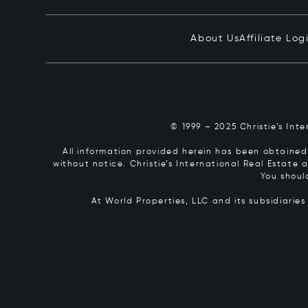
About Us
Affiliate Log
© 1999 – 2025 Christie’s Int
All information provided herein has been obtained 
without notice. Christie’s International Real Estate
You shoul
At World Properties, LLC and its subsidiarie