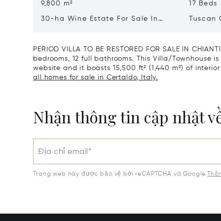
9,800 m²
17 Beds
30-ha Wine Estate For Sale In
Tuscan 
Bolgheri, Tuscan Coast
Luxury 
Sale In 
PERIOD VILLA TO BE RESTORED FOR SALE IN CHIANTI i
bedrooms, 12 full bathrooms. This Villa/Townhouse is l
website and it boasts 15,500 ft² (1,440 m²) of interior
all homes for sale in Certaldo, Italy.
Nhận thông tin cập nhật v
Địa chỉ email*
Trang web này được bảo vệ bởi reCAPTCHA và Google
Thôn