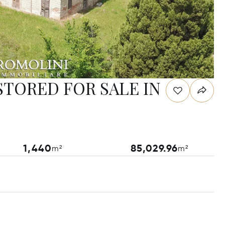
STORED FOR SALE IN
1,440
85,029.96
m²
m²