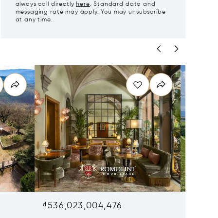
always call directly
here
. Standard data and
messaging rate may apply. You may unsubscribe
at any time.
₫536,023,004,476
₫499,6