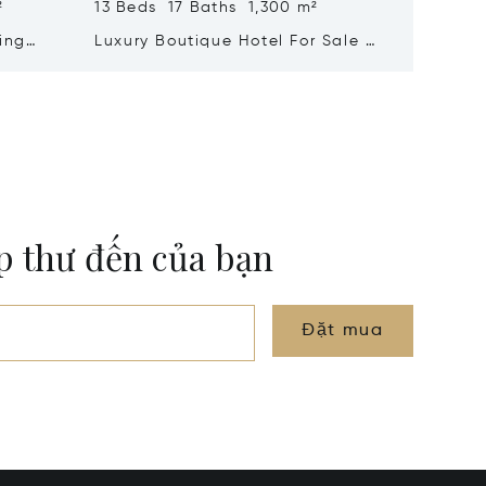
²
13 Beds 17 Baths 1,300 m²
34 Beds
ing
Luxury Boutique Hotel For Sale In
Wine Es
y
Santa Croce, Florence
Vineyar
Sale In
ộp thư đến của bạn
Đặt mua