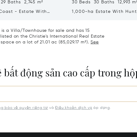
 29 Baths 2,745 m²
30 Beds 30 Baths 12,993 m
Coast - Estate With
1,000-ha Estate With Hunt
Resort And Vineyards For
Reserve For Sale In Tuscan
Grosseto
s a Villa/Townhouse for sale and has 15
isted on the Christie's International Real Estate
 space on a lot of 21.01 ac (85,029.17 m²).
See
ề bất động sản cao cấp trong h
g báo về quyền riêng tư
và
Điều khoản dịch vụ
áp dụng.