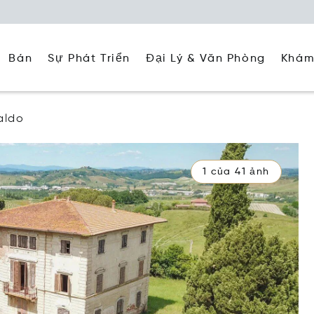
Đại Lý & Văn Phòng
Khám
Bán
Sự Phát Triển
aldo
1 của 41 ảnh