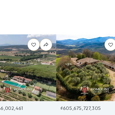
46,002,461
₫605,675,727,305