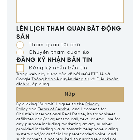
LÊN LỊCH THAM QUAN BẤT ĐỘNG
SẢN
Tham quan tại chỗ
Chuyến tham quan ảo
ĐĂNG KÝ NHẬN BẢN TIN
Đăng ký nhận bản tin
Trang web này được bảo vệ bởi reCAPTCHA và
Google
Thông báo về quyền riêng tư
và
Điều khoản
dịch vụ
áp dụng.
Nộp
By clicking "Submit" I agree to the
Privacy
Policy
and
Terms of Service
, and I consent for
Christie's International Real Estate, its franchisees,
affiliates and/or agents to call, text, or email me for
any purpose including marketing at any number
provided including via automatic telephone dialing
system and/or artificial or prerecorded voice, and
such consent is not required to purchase goods or