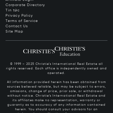
Corporate Directory
Tin tức
Privacy Policy
Terms of Service
Contact Us
Site Map
© 1999 – 2025 Christie’s International Real Estate all
rights reserved. Each office is independently owned and
operated.
All information provided herein has been obtained from
sources believed reliable, but may be subject to errors,
omissions, change of price, prior sale, or withdrawal
without notice. Christie’s International Real Estate and
its affiliates make no representation, warranty or
guaranty as to accuracy of any information contained
herein. You should consult your advisors for an