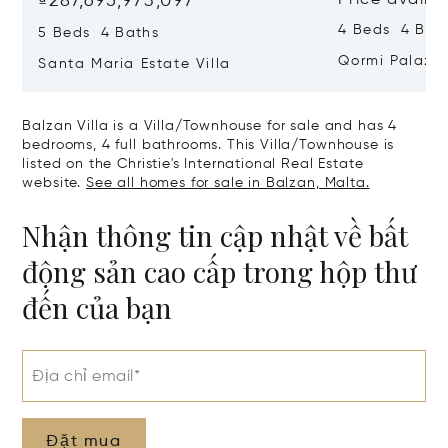
₫287,695,973,097
Price availa
4 Beds 4 Bath
5 Beds 4 Baths
Qormi Palazz
Santa Maria Estate Villa
Balzan Villa is a Villa/Townhouse for sale and has 4
bedrooms, 4 full bathrooms. This Villa/Townhouse is
listed on the Christie's International Real Estate
website.
See all homes for sale in Balzan, Malta.
Nhận thông tin cập nhật về bất
động sản cao cấp trong hộp thư
đến của bạn
Địa chỉ email*
Đặt mua