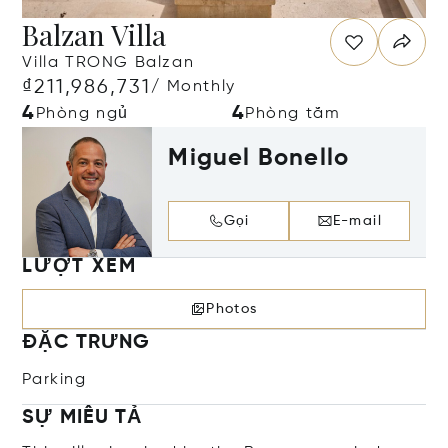
Balzan Villa
Villa TRONG Balzan
₫211,986,731
/ Monthly
4
4
Phòng ngủ
Phòng tắm
Miguel Bonello
Gọi
E-mail
LƯỢT XEM
Photos
ĐẶC TRƯNG
Parking
SỰ MIÊU TẢ