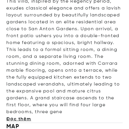
This villa, inspired by the Regency period,
exudes classical elegance and offers a lavish
layout surrounded by beautifully landscaped
gardens located in an elite residential area
close to San Anton Gardens. Upon arrival, a
front patio ushers you into a double-fronted
home featuring a spacious, bright hallway.
This leads to a formal sitting room, a dining
room, and a separate living room. The
stunning dining room, adorned with Carrara
marble flooring, opens onto a terrace, while
the fully equipped kitchen extends to two
landscaped verandahs, ultimately leading to
the expansive pool and mature citrus
gardens.
A grand staircase ascends to the
first floor, where you will find four large
bedrooms, three
gene
Đọc thêm
MAP