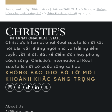
Trang web này được bảo vệ bởi reCAPTCHA và Google
Thông
báo về quyền riêng tư
và
Điều khoản dịch vụ
áp dụng.
Christie's International Real Estate là nơi kết
nối bạn với những ngôi nhà và trải nghiệm
tuyệt vời nhất. Bất kể điểm đến hay phong
cách sống, Christie’s International Real
Estate là nơi có cuộc sống xa hoa.
KHÔNG BAO GIỜ BỎ LỠ MỘT
KHOẢNH KHẮC SANG TRỌNG
About Us
Affiliate Login