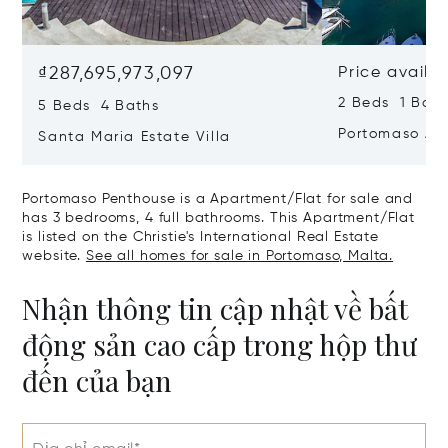
₫287,695,973,097
Price availa
2 Beds 1 Bath
5 Beds 4 Baths
Portomaso Ap
Santa Maria Estate Villa
Portomaso Penthouse is a Apartment/Flat for sale and
has 3 bedrooms, 4 full bathrooms. This Apartment/Flat
is listed on the Christie's International Real Estate
website.
See all homes for sale in Portomaso, Malta.
Nhận thông tin cập nhật về bất
động sản cao cấp trong hộp thư
đến của bạn