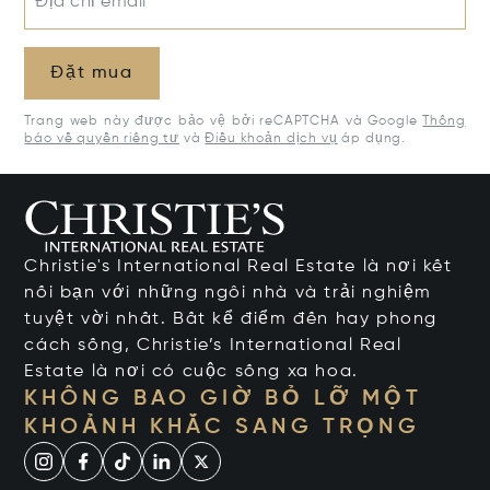
Địa chỉ email*
Đặt mua
Trang web này được bảo vệ bởi reCAPTCHA và Google
Thông
báo về quyền riêng tư
và
Điều khoản dịch vụ
áp dụng.
Christie's International Real Estate là nơi kết
nối bạn với những ngôi nhà và trải nghiệm
tuyệt vời nhất. Bất kể điểm đến hay phong
cách sống, Christie’s International Real
Estate là nơi có cuộc sống xa hoa.
KHÔNG BAO GIỜ BỎ LỠ MỘT
KHOẢNH KHẮC SANG TRỌNG