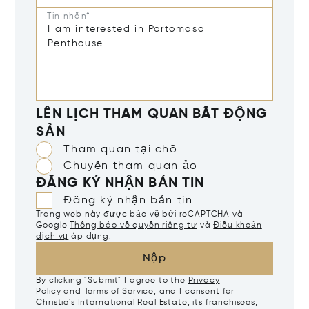
Tin nhắn*
LÊN LỊCH THAM QUAN BẤT ĐỘNG
SẢN
Tham quan tại chỗ
Chuyến tham quan ảo
ĐĂNG KÝ NHẬN BẢN TIN
Đăng ký nhận bản tin
Trang web này được bảo vệ bởi reCAPTCHA và
Google
Thông báo về quyền riêng tư
và
Điều khoản
dịch vụ
áp dụng.
Nộp
By clicking "Submit" I agree to the
Privacy
Policy
and
Terms of Service
, and I consent for
Christie's International Real Estate, its franchisees,