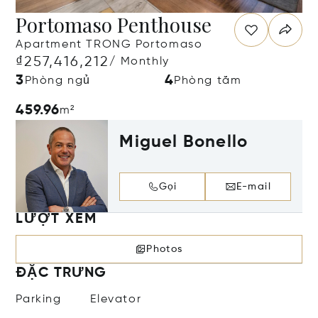
Portomaso Penthouse
Apartment TRONG Portomaso
₫257,416,212
/ Monthly
3
4
Phòng ngủ
Phòng tắm
459.96
m²
Miguel Bonello
Gọi
E-mail
LƯỢT XEM
Photos
ĐẶC TRƯNG
Parking
Elevator