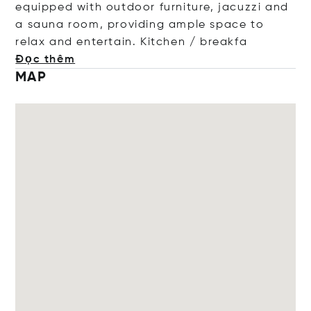
equipped with outdoor furniture, jacuzzi and
a sauna room, providing ample space to
relax and entertain. Kitchen / br
eakfa
Đọc thêm
MAP