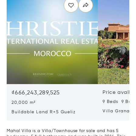
₫666,243,289,525
Price availa
9 Beds 9 Bat
20,000 m²
Villa Granad
Buildable Land R+5 Gueliz
Mahal Villa is a Villa/Townhouse for sale and has 5