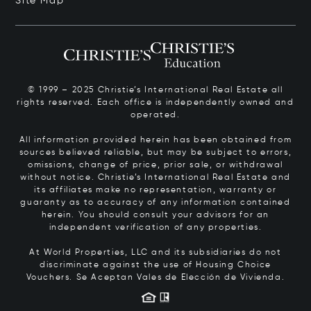
Site Map
© 1999 – 2025 Christie’s International Real Estate all
rights reserved. Each office is independently owned and
operated.
All information provided herein has been obtained from
sources believed reliable, but may be subject to errors,
omissions, change of price, prior sale, or withdrawal
without notice. Christie’s International Real Estate and
its affiliates make no representation, warranty or
guaranty as to accuracy of any information contained
herein. You should consult your advisors for an
independent verification of any properties.
At World Properties, LLC and its subsidiaries do not
discriminate against the use of Housing Choice
Vouchers.
Se Aceptan Vales de Elección de Vivienda.