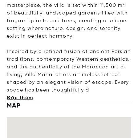
masterpiece, the villa is set within 11,500 m²
of beautifully landscaped gardens filled with
fragrant plants and trees, creating a unique
setting where nature, design, and serenity
exist in perfect harmony.
Inspired by a refined fusion of ancient Persian
traditions, contemporary Western aesthetics,
and the authenticity of the Moroccan art of
living, Villa Mahal offers a timeless retreat
shaped by an elegant vision of escape. Every
space has been thoughtfu
lly d
Đọc thêm
MAP