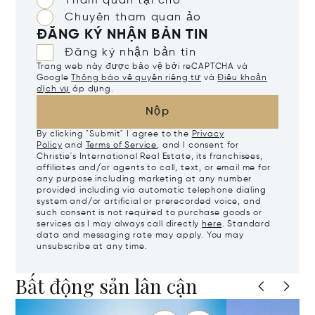
Tham quan tại chỗ
Chuyến tham quan ảo
ĐĂNG KÝ NHẬN BẢN TIN
Đăng ký nhận bản tin
Trang web này được bảo vệ bởi reCAPTCHA và
Google
Thông báo về quyền riêng tư
và
Điều khoản
dịch vụ
áp dụng.
Nộp
By clicking "Submit" I agree to the
Privacy
Policy
and
Terms of Service
, and I consent for
Christie's International Real Estate, its franchisees,
affiliates and/or agents to call, text, or email me for
any purpose including marketing at any number
provided including via automatic telephone dialing
system and/or artificial or prerecorded voice, and
such consent is not required to purchase goods or
services as I may always call directly
here
. Standard
data and messaging rate may apply. You may
unsubscribe at any time.
Bất động sản lân cận