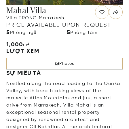
Mahal Villa
Villa TRONG Marrakesh
PRICE AVAILABLE UPON REQUEST
5
5
Phòng ngủ
Phòng tắm
1,000
m²
LƯỢT XEM
Photos
SỰ MIÊU TẢ
Nestled along the road leading to the Ourika
Valley, with breathtaking views of the
majestic Atlas Mountains and just a short
drive from Marrakech, Villa Mahal is an
exceptional seasonal rental property
designed by renowned architect and
designer Gil Bakhtiar. A true architectural