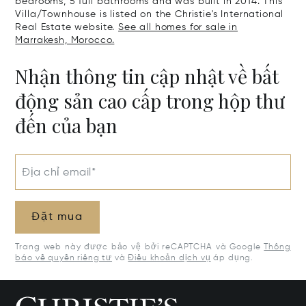
bedrooms, 5 full bathrooms and was built in 2014. This
Villa/Townhouse is listed on the Christie's International
Real Estate website.
See all homes for sale in
Marrakesh, Morocco.
Nhận thông tin cập nhật về bất
động sản cao cấp trong hộp thư
đến của bạn
Địa chỉ email*
Đặt mua
Trang web này được bảo vệ bởi reCAPTCHA và Google
Thông
báo về quyền riêng tư
và
Điều khoản dịch vụ
áp dụng.