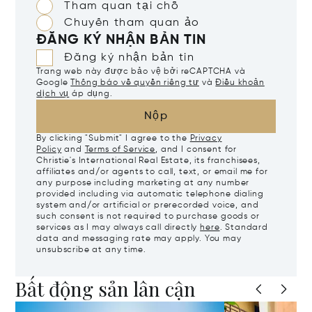
Tham quan tại chỗ
Chuyến tham quan ảo
ĐĂNG KÝ NHẬN BẢN TIN
Đăng ký nhận bản tin
Trang web này được bảo vệ bởi reCAPTCHA và
Google
Thông báo về quyền riêng tư
và
Điều khoản
dịch vụ
áp dụng.
Nộp
By clicking "Submit" I agree to the
Privacy
Policy
and
Terms of Service
, and I consent for
Christie's International Real Estate, its franchisees,
affiliates and/or agents to call, text, or email me for
any purpose including marketing at any number
provided including via automatic telephone dialing
system and/or artificial or prerecorded voice, and
such consent is not required to purchase goods or
services as I may always call directly
here
. Standard
data and messaging rate may apply. You may
unsubscribe at any time.
Bất động sản lân cận