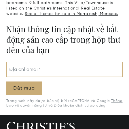
bedrooms, 9 full bathrooms. This Villa/Townhouse is
listed on the Christie's International Real Estate
website.
See all homes for sale in Marrakesh, Morocco.
Nhận thông tin cập nhật về bất
động sản cao cấp trong hộp thư
đến của bạn
Địa chỉ email*
Đặt mua
Trang web này được bảo vệ bởi reCAPTCHA và Google
Thông
báo về quyền riêng tư
và
Điều khoản dịch vụ
áp dụng.