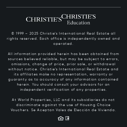
© 1999 – 2025 Christie’s International Real Estate all
rights reserved. Each office is independently owned and
operated.
All information provided herein has been obtained from
sources believed reliable, but may be subject to errors,
omissions, change of price, prior sale, or withdrawal
without notice. Christie’s International Real Estate and
its affiliates make no representation, warranty or
guaranty as to accuracy of any information contained
herein. You should consult your advisors for an
independent verification of any properties.
At World Properties, LLC and its subsidiaries do not
discriminate against the use of Housing Choice
Vouchers.
Se Aceptan Vales de Elección de Vivienda.