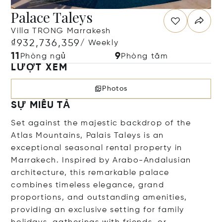
Palace Taleys
Villa TRONG Marrakesh
₫932,736,359
/ Weekly
11
9
Phòng ngủ
Phòng tắm
LƯỢT XEM
Photos
SỰ MIÊU TẢ
Set against the majestic backdrop of the
Atlas Mountains, Palais Taleys is an
exceptional seasonal rental property in
Marrakech. Inspired by Arabo-Andalusian
architecture, this remarkable palace
combines timeless elegance, grand
proportions, and outstanding amenities,
providing an exclusive setting for family