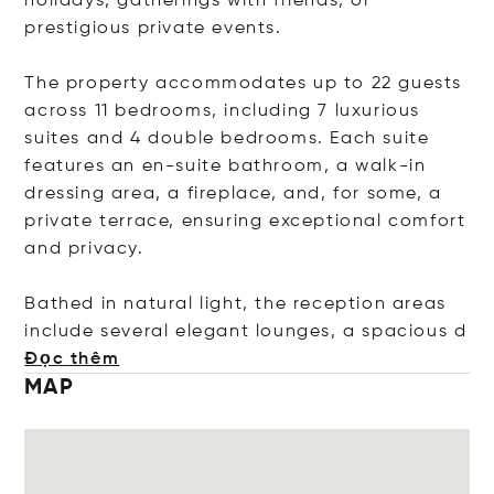
holidays, gatherings with friends, or
prestigious private events.
The property accommodates up to 22 guests
across 11 bedrooms, including 7 luxurious
suites and 4 double bedrooms. Each suite
features an en-suite bathroom, a walk-in
dressing area, a fireplace, and, for some, a
private terrace, ensuring exceptional comfort
and privacy.
Bathed in natural light, the reception areas
include several elegant lounges, a spaci
ous d
Đọc thêm
MAP