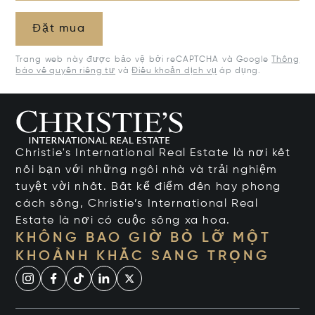
Đặt mua
Trang web này được bảo vệ bởi reCAPTCHA và Google
Thông
báo về quyền riêng tư
và
Điều khoản dịch vụ
áp dụng.
Christie's International Real Estate là nơi kết
nối bạn với những ngôi nhà và trải nghiệm
tuyệt vời nhất. Bất kể điểm đến hay phong
cách sống, Christie’s International Real
Estate là nơi có cuộc sống xa hoa.
KHÔNG BAO GIỜ BỎ LỠ MỘT
KHOẢNH KHẮC SANG TRỌNG