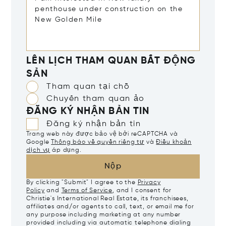
LÊN LỊCH THAM QUAN BẤT ĐỘNG
SẢN
Tham quan tại chỗ
Chuyến tham quan ảo
ĐĂNG KÝ NHẬN BẢN TIN
Đăng ký nhận bản tin
Trang web này được bảo vệ bởi reCAPTCHA và
Google
Thông báo về quyền riêng tư
và
Điều khoản
dịch vụ
áp dụng.
Nộp
By clicking "Submit" I agree to the
Privacy
Policy
and
Terms of Service
, and I consent for
Christie's International Real Estate, its franchisees,
affiliates and/or agents to call, text, or email me for
any purpose including marketing at any number
provided including via automatic telephone dialing