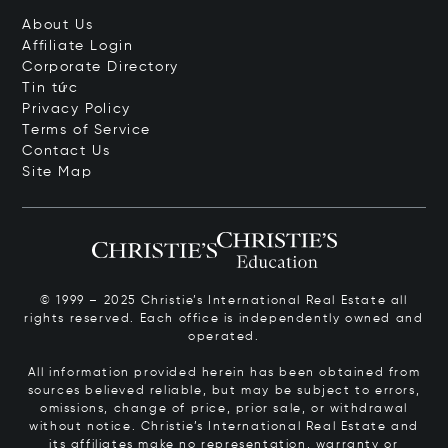
About Us
Affiliate Login
Corporate Directory
Tin tức
Privacy Policy
Terms of Service
Contact Us
Site Map
© 1999 – 2025 Christie’s International Real Estate all
rights reserved. Each office is independently owned and
operated.
All information provided herein has been obtained from
sources believed reliable, but may be subject to errors,
omissions, change of price, prior sale, or withdrawal
without notice. Christie’s International Real Estate and
its affiliates make no representation, warranty or