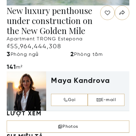
New luxury penthouse
under construction on
the New Golden Mile
Apartment TRONG Estepona
₫55,964,444,308
3
2
Phòng ngủ
Phòng tắm
141
m²
Maya Kandrova
Gọi
E-mail
LƯỢT XEM
Photos