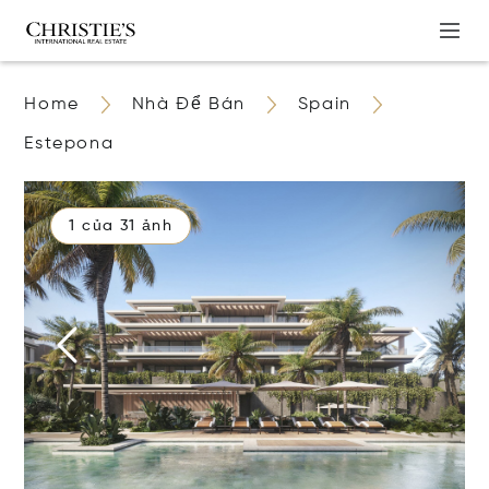
Home
Nhà Để Bán
Spain
Estepona
1 của 31 ảnh