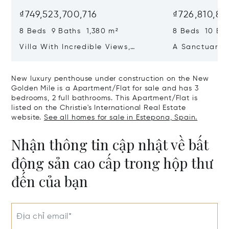
₫749,523,700,716
₫726,810,87
8 Beds 9 Baths 1,380 m²
8 Beds 10 Ba
Villa With Incredible Views,
A Sanctuary 
Maximum Luxury And Privacy In
Wellbeing In 
La Zagaleta, Benahavis
Sotogrande
New luxury penthouse under construction on the New
Golden Mile is a Apartment/Flat for sale and has 3
bedrooms, 2 full bathrooms. This Apartment/Flat is
listed on the Christie's International Real Estate
website.
See all homes for sale in Estepona, Spain.
Nhận thông tin cập nhật về bất
động sản cao cấp trong hộp thư
đến của bạn
Địa chỉ email*