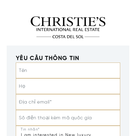
YÊU CẦU THÔNG TIN
Tên
Họ
Địa chỉ email*
Số điện thoại kèm mã quốc gia
Tin nhắn*