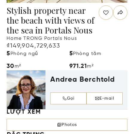
Stylish property near
the beach with views of
the sea in Portals Nous
Home TRONG Portals Nous
₫149,904,729,633
5
5
Phòng ngủ
Phòng tắm
30
971.21
m²
m²
Andrea Berchtold
Gọi
E-mail
LƯỢT XEM
Photos