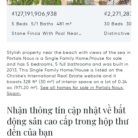
₫127,191,906,938
₫2,271,283,
5 Beds 5/1 Baths 481 m²
30 Beds 30/10
Stone Finca With Pool Near
Distinctive Ru
Manacor And Coast Ready For
Mallorca Fea
First Occupancy
And A Vineya
Stylish property near the beach with views of the sea in
Portals Nous is a Single Family Home/House for sale
and has 5 bedrooms, 5 full bathrooms and was built in
2013. This Single Family Home/House is listed on the
Christie's International Real Estate website and it
boasts 328 ft² (30 m²) of interior space on a lot of 0.24
ac (971.20 m²).
See all homes for sale in Portals Nous,
Spain.
Nhận thông tin cập nhật về bất
động sản cao cấp trong hộp thư
đến của bạn