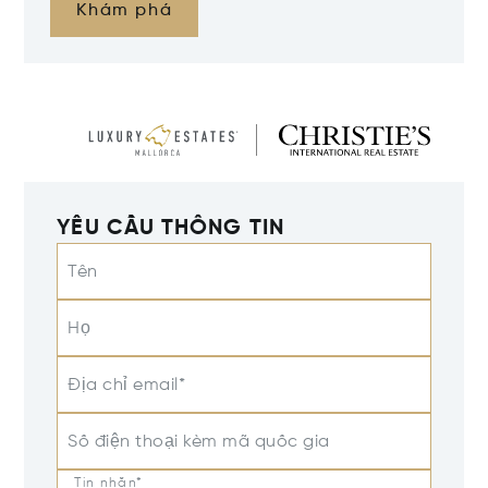
Khám phá
YÊU CẦU THÔNG TIN
Tên
Họ
Địa chỉ email*
Số điện thoại kèm mã quốc gia
Tin nhắn*