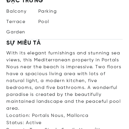
ĐẶC TRƯNG
Balcony
Parking
Terrace
Pool
Garden
SỰ MIÊU TẢ
With its elegant furnishings and stunning sea
views, this Mediterranean property in Portals
Nous near the beach is impressive. Two floors
have a spacious living area with lots of
natural light, a modern kitchen, five
bedrooms, and five bathrooms. A wonderful
paradise is created by the beautifully
maintained landscape and the peaceful pool
area.
Location: Portals Nous, Mallorca
Status: Active