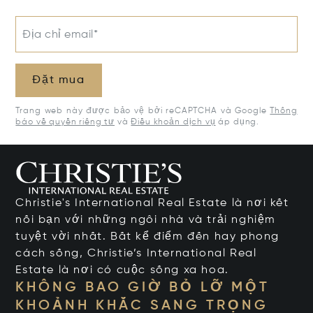
Địa chỉ email*
Đặt mua
Trang web này được bảo vệ bởi reCAPTCHA và Google
Thông
báo về quyền riêng tư
và
Điều khoản dịch vụ
áp dụng.
Christie's International Real Estate là nơi kết
nối bạn với những ngôi nhà và trải nghiệm
tuyệt vời nhất. Bất kể điểm đến hay phong
cách sống, Christie’s International Real
Estate là nơi có cuộc sống xa hoa.
KHÔNG BAO GIỜ BỎ LỠ MỘT
KHOẢNH KHẮC SANG TRỌNG