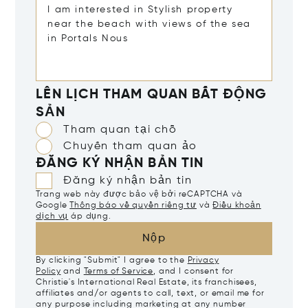
LÊN LỊCH THAM QUAN BẤT ĐỘNG
SẢN
Tham quan tại chỗ
Chuyến tham quan ảo
ĐĂNG KÝ NHẬN BẢN TIN
Đăng ký nhận bản tin
Trang web này được bảo vệ bởi reCAPTCHA và
Google
Thông báo về quyền riêng tư
và
Điều khoản
dịch vụ
áp dụng.
Nộp
By clicking "Submit" I agree to the
Privacy
Policy
and
Terms of Service
, and I consent for
Christie's International Real Estate, its franchisees,
affiliates and/or agents to call, text, or email me for
any purpose including marketing at any number